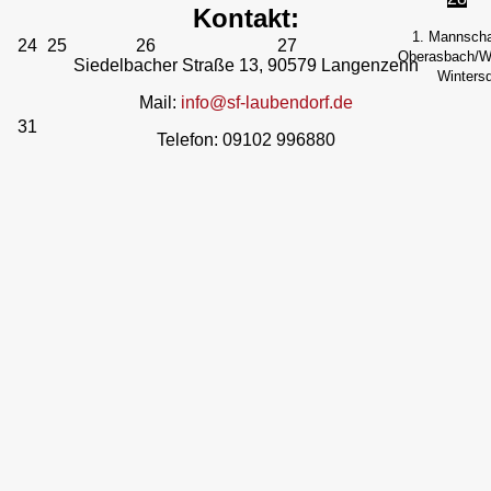
Kontakt:
1. Mannscha
24
25
26
27
Oberasbach/We
Siedelbacher Straße 13, 90579 Langenzenn
Wintersd
Mail:
info@sf-laubendorf.de
31
Telefon: 09102 996880