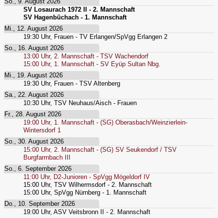
So., 9. August 2026
SV Losaurach 1972 II - 2. Mannschaft
SV Hagenbüchach - 1. Mannschaft
Mi., 12. August 2026
19:30
Uhr,
Frauen - TV Erlangen/SpVgg Erlangen 2
So., 16. August 2026
13:00
Uhr,
2. Mannschaft - TSV Wachendorf
15:00
Uhr,
1. Mannschaft - SV Eyüp Sultan Nbg.
Mi., 19. August 2026
19:30
Uhr,
Frauen - TSV Altenberg
Sa., 22. August 2026
10:30
Uhr,
TSV Neuhaus/Aisch - Frauen
Fr., 28. August 2026
19:00
Uhr,
1. Mannschaft - (SG) Oberasbach/Weinzierlein-
Wintersdorf 1
So., 30. August 2026
15:00
Uhr,
2. Mannschaft - (SG) SV Seukendorf / TSV
Burgfarrnbach III
So., 6. September 2026
11:00
Uhr,
D2-Junioren - SpVgg Mögeldorf IV
15:00
Uhr,
TSV Wilhermsdorf - 2. Mannschaft
15:00
Uhr,
SpVgg Nürnberg - 1. Mannschaft
Do., 10. September 2026
19:00
Uhr,
ASV Veitsbronn II - 2. Mannschaft