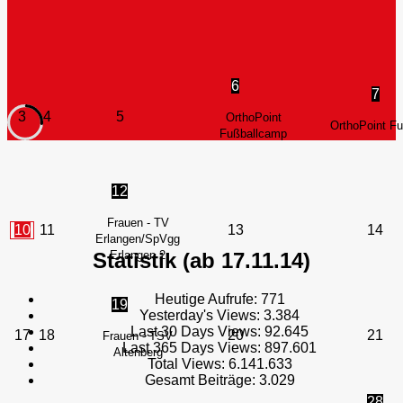
6
7
3
4
5
OrthoPoint
OrthoPoint F
Fußballcamp
12
Frauen - TV
10
11
13
14
Erlangen/SpVgg
Statistik (ab 17.11.14)
Erlangen 2
Heutige Aufrufe:
771
19
Yesterday's Views:
3.384
Last 30 Days Views:
92.645
17
18
20
21
Frauen - TSV
Last 365 Days Views:
897.601
Altenberg
Total Views:
6.141.633
Gesamt Beiträge:
3.029
28