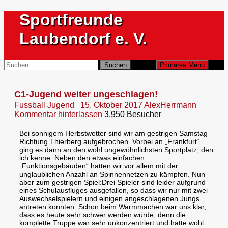
Zum
Sportfreunde
Inhalt
springen
Laubendorf e. V.
Suchen
Suchen
Primäres Menü
nach:
C1-Jugend weiter ungeschlagen!
Fussball Jugend
15. Oktober 2017
AlexHerrmann
Kommentar hinterlassen
3.950 Besucher
Bei sonnigem Herbstwetter sind wir am gestrigen Samstag
Richtung Thierberg aufgebrochen. Vorbei an „Frankfurt“
ging es dann an den wohl ungewöhnlichsten Sportplatz, den
ich kenne. Neben den etwas einfachen
„Funktionsgebäuden“ hatten wir vor allem mit der
unglaublichen Anzahl an Spinnennetzen zu kämpfen. Nun
aber zum gestrigen Spiel:
Drei Spieler sind leider aufgrund
eines Schulausfluges ausgefallen, so dass wir nur mit zwei
Auswechselspielern und einigen angeschlagenen Jungs
antreten konnten. Schon beim Warmmachen war uns klar,
dass es heute sehr schwer werden würde, denn die
komplette Truppe war sehr unkonzentriert und hatte wohl