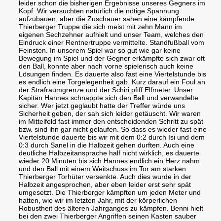
leider schon die bisherigen Ergebnisse unseres Gegners im
Kopf. Wir versuchten natürlich die nötige Spannung
aufzubauen, aber die Zuschauer sahen eine kämpfende
Thierberger Truppe die sich meist mit zehn Mann im
eigenen Sechzehner aufhielt und unser Team, welches den
Eindruck einer Rentnertruppe vermittelte. Standfußball vom
Feinsten. In unserem Spiel war so gut wie gar keine
Bewegung im Spiel und der Gegner erkämpfte sich zwar oft
den Ball, konnte aber nach vorne spielerisch auch keine
Lösungen finden. Es dauerte also fast eine Viertelstunde bis
es endlich eine Torgelegenheit gab. Kurz darauf ein Foul an
der Strafraumgrenze und der Schiri pfiff Elfmeter. Unser
Kapitän Hannes schnappte sich den Ball und verwandelte
sicher. Wer jetzt geglaubt hatte der Treffer würde uns
Sicherheit geben, der sah sich leider getäuscht. Wir waren
im Mittelfeld fast immer den entscheidenden Schritt zu spät
bzw. sind ihn gar nicht gelaufen. So dass es wieder fast eine
Viertelstunde dauerte bis wir mit dem 0:2 durch Isi und dem
0:3 durch Sanel in die Halbzeit gehen durften. Auch eine
deutliche Halbzeitansprache half nicht wirklich, es dauerte
wieder 20 Minuten bis sich Hannes endlich ein Herz nahm
und den Ball mit einem Weitschuss im Tor am starken
Thierberger Torhüter versenkte. Auch dies wurde in der
Halbzeit angesprochen, aber eben leider erst sehr spät
umgesetzt. Die Thierberger kämpften um jeden Meter und
hatten, wie wir im letzten Jahr, mit der körperlichen
Robustheit des älteren Jahrganges zu kämpfen. Benni hielt
bei den zwei Thierberger Angriffen seinen Kasten sauber