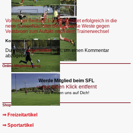
Beitragsnavigation
Vorheriger Beitrag
E1-Jugend startet erfolgreich in die
neue Saison
Nächster Beitrag
weiße Weste gegen
Veitsbronn zum Auftakt nach dem Trainerwechsel
Kommentar
Du musst
angemeldet
sein, um einen Kommentar
abzugeben.
Online-Mitgliedsantrag
Werde Mitglied beim SFL
⇒ nur einen Klick entfernt
Wir freuen uns auf Dich!
Shop
⇒ Freizeitartikel
⇒ Sportartikel