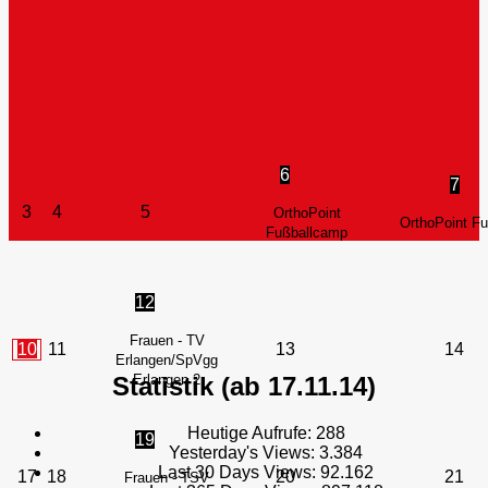
6
7
3
4
5
OrthoPoint
OrthoPoint F
Fußballcamp
12
Frauen - TV
10
11
13
14
Erlangen/SpVgg
Statistik (ab 17.11.14)
Erlangen 2
Heutige Aufrufe:
288
19
Yesterday's Views:
3.384
Last 30 Days Views:
92.162
17
18
20
21
Frauen - TSV