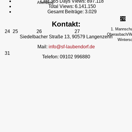
Last 365 Days Views:
897.118
Altenberg
Total Views:
6.141.150
Gesamt Beiträge:
3.029
28
Kontakt:
1. Mannscha
24
25
26
27
Oberasbach/We
Siedelbacher Straße 13, 90579 Langenzenn
Wintersd
Mail:
info@sf-laubendorf.de
31
Telefon: 09102 996880