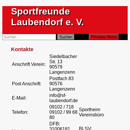
Zum
Sportfreunde
Inhalt
springen
Laubendorf e. V.
Suchen
Suchen
Primäres Menü
nach:
Kontakte
Siedelbacher
Str. 13
Anschrift Verein:
90579
Langenzenn
Postfach 83
Post Anschrift:
90576
Langenzenn
info@sf-
E-Mail:
laubendorf.de
09102 / 718
Sportheim
Telefon:
09102 / 99 68
Vereinsbüro
80
DFB:
BLSV:
31006181