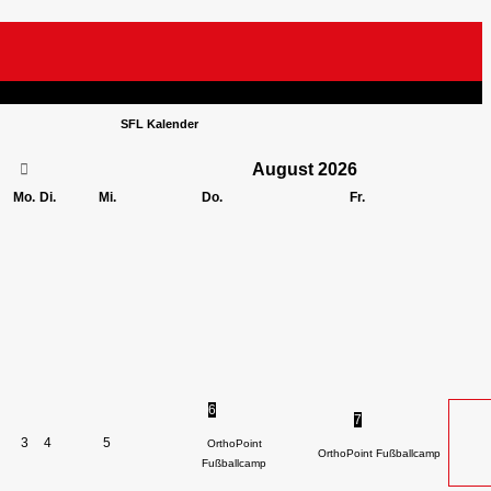
SFL Kalender
August
2026
Mo.
Di.
Mi.
Do.
Fr.
6
7
3
4
5
OrthoPoint
OrthoPoint Fußballcamp
Fußballcamp