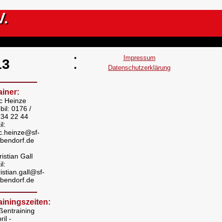
V.
Impressum
13
Datenschutzerklärung
ainer:
ic Heinze
bil: 0176 /
 34 22 44
l:
ic.heinze@sf-
ubendorf.de
istian Gall
l:
istian.gall@sf-
ubendorf.de
ainingszeiten:
ßentraining
ril -