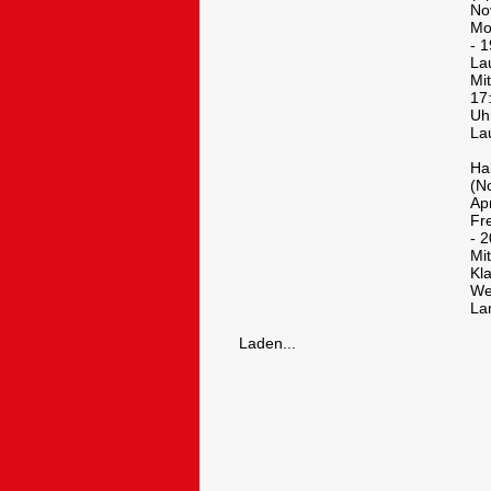
No
Mo
- 1
La
Mi
17
Uh
La
Ha
(N
Apr
Fr
- 
Mit
Kl
We
La
Laden...