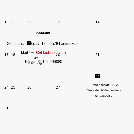
10
11
12
13
14
Kontakt:
19
Siedelbacher Straße 13, 90579 Langenzenn
Frauen -
Mail:
info@sf-laubendorf.de
17
18
20
21
TSV
Telefon: 09102 996880
Altenberg
28
1. Mannschaft - (SG)
24
25
26
27
Oberasbach/Weinzierlein-
Wintersdorf 1
31