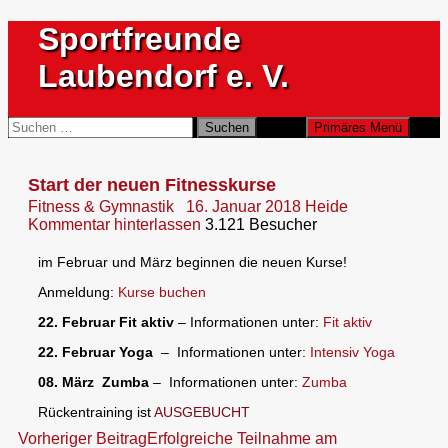
Zum
Sportfreunde
Inhalt
springen
Laubendorf e. V.
Suchen
Suchen
Primäres Menü
nach:
Start der neuen Fitnesskurse
Fitness & Gymnastik
16. Januar 2018
Heide
Kommentar hinterlassen
3.121 Besucher
im Februar und März beginnen die neuen Kurse!
Anmeldung:
Kurse buchen
22. Februar Fit aktiv
– Informationen unter:
Fit aktiv
22. Februar Yoga
– Informationen unter:
Intensiv Yoga
08. März Zumba
– Informationen unter:
Zumba
Rückentraining ist
AUSGEBUCHT
Beitragsnavigation
Vorheriger Beitrag
Erfolgreiche Teilnahme am