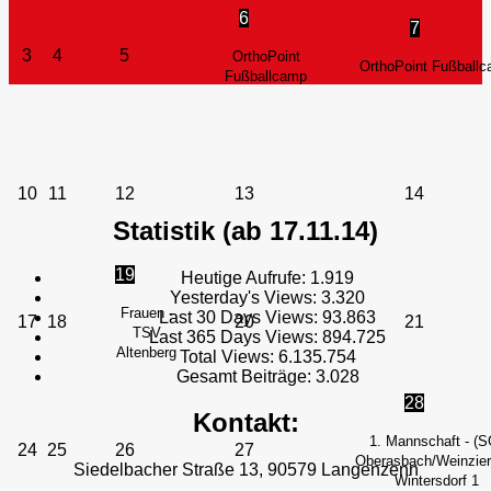
6
7
3
4
5
OrthoPoint
OrthoPoint Fußball
Fußballcamp
10
11
12
13
14
Statistik (ab 17.11.14)
19
Heutige Aufrufe:
1.919
Yesterday's Views:
3.320
Frauen -
Last 30 Days Views:
93.863
17
18
20
21
TSV
Last 365 Days Views:
894.725
Altenberg
Total Views:
6.135.754
Gesamt Beiträge:
3.028
28
Kontakt:
1. Mannschaft - (S
24
25
26
27
Oberasbach/Weinzierl
Siedelbacher Straße 13, 90579 Langenzenn
Wintersdorf 1