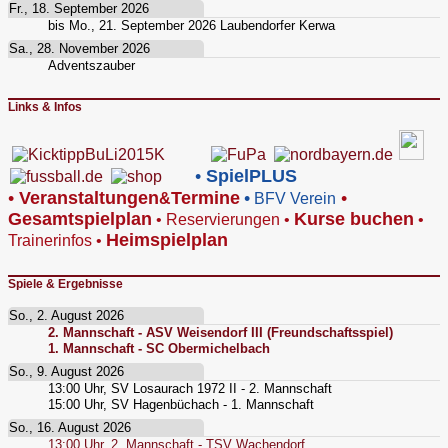
Fr., 18. September 2026
bis
Mo., 21. September 2026
Laubendorfer Kerwa
Sa., 28. November 2026
Adventszauber
Links & Infos
•
SpielPLUS
•
V
eranstaltungen
Termine
•
•
&
BFV Verein
Gesamtspielplan
Kurse buchen
•
Reservierungen
•
•
Heimspielplan
Trainerinfos
•
Spiele & Ergebnisse
So., 2. August 2026
2. Mannschaft - ASV Weisendorf III (Freundschaftsspiel)
1. Mannschaft - SC Obermichelbach
So., 9. August 2026
13:00
Uhr,
SV Losaurach 1972 II - 2. Mannschaft
15:00
Uhr,
SV Hagenbüchach - 1. Mannschaft
So., 16. August 2026
13:00
Uhr,
2. Mannschaft - TSV Wachendorf