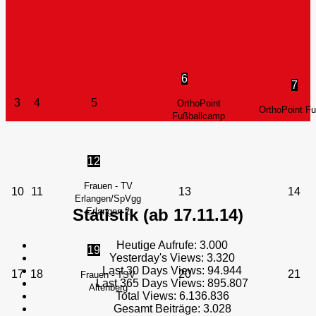
6
7
3
4
5
OrthoPoint
OrthoPoint F
Fußballcamp
12
Frauen - TV
10
11
13
14
Erlangen/SpVgg
Statistik (ab 17.11.14)
Erlangen 2
Heutige Aufrufe:
3.000
19
Yesterday's Views:
3.320
Last 30 Days Views:
94.944
17
18
20
21
Frauen - TSV
Last 365 Days Views:
895.807
Altenberg
Total Views:
6.136.836
Gesamt Beiträge:
3.028