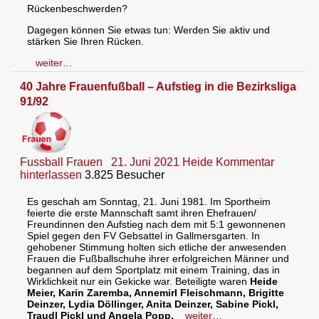
Rückenbeschwerden?
Dagegen können Sie etwas tun: Werden Sie aktiv und
stärken Sie Ihren Rücken.
weiter…
40 Jahre Frauenfußball – Aufstieg in die Bezirksliga
91/92
Fussball Frauen
21. Juni 2021
Heide
Kommentar
hinterlassen
3.825 Besucher
Es geschah am Sonntag, 21. Juni 1981. Im Sportheim
feierte die erste Mannschaft samt ihren Ehefrauen/
Freundinnen den Aufstieg nach dem mit 5:1 gewonnenen
Spiel gegen den FV Gebsattel in Gallmersgarten. In
gehobener Stimmung holten sich etliche der anwesenden
Frauen die Fußballschuhe ihrer erfolgreichen Männer und
begannen auf dem Sportplatz mit einem Training, das in
Wirklichkeit nur ein Gekicke war. Beteiligte waren
Heide
Meier, Karin Zaremba, Annemirl Fleischmann, Brigitte
Deinzer, Lydia Döllinger, Anita Deinzer, Sabine Pickl,
Traudl Pickl und Angela Popp.
weiter…