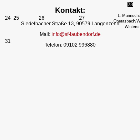
28
Kontakt:
1. Mannscha
24
25
26
27
Oberasbach/We
Siedelbacher Straße 13, 90579 Langenzenn
Wintersd
Mail:
info@sf-laubendorf.de
31
Telefon: 09102 996880