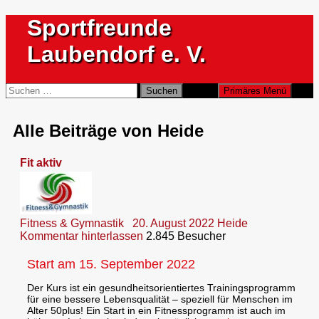
Zum
Sportfreunde
Inhalt
springen
Laubendorf e. V.
Suchen
Suchen
Primäres Menü
nach:
Alle Beiträge von Heide
Fit aktiv
Fitness & Gymnastik
20. August 2022
Heide
Kommentar hinterlassen
2.845 Besucher
Start am 15. September 2022
Der Kurs ist ein gesundheitsorientiertes Trainingsprogramm
für eine bessere Lebensqualität – speziell für Menschen im
Alter 50plus! Ein Start in ein Fitnessprogramm ist auch im