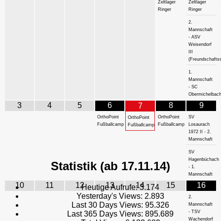
Zeltlager
Zeltlager
Ringer
Ringer
2.
Mannschaft
- ASV
Weisendorf
III
(Freundschaftss
1.
Mannschaft
- SC
Obermichelbac
3
4
5
6
8
9
7
OrthoPoint
OrthoPoint
SV
OrthoPoint
Fußballcamp
Fußballcamp
Losaurach
Fußballcamp
1972 II - 2.
Mannschaft
SV
Hagenbüchach
Statistik (ab 17.11.14)
- 1.
Mannschaft
10
11
12
13
14
15
16
Heutige Aufrufe:
3.174
Yesterday's Views:
2.893
2.
Last 30 Days Views:
95.326
Mannschaft
- TSV
Last 365 Days Views:
895.689
Wachendorf