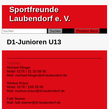
Zum
Sportfreunde
Inhalt
springen
Laubendorf e. V.
Suchen
Suchen
Primäres Menü
nach:
D1-Junioren U13
Trainer:
Michael Klinger
Mobil: 0176 / 31 33 08 96
Mail: michael.klinger@sf-laubendorf.de
Markus Kraus
Mobil: 0178 / 108 28 00
Mail: markus.kraus@sf-laubendorf.de
Falk Steiner
Mail: falk.steiner@sf-laubendorf.de