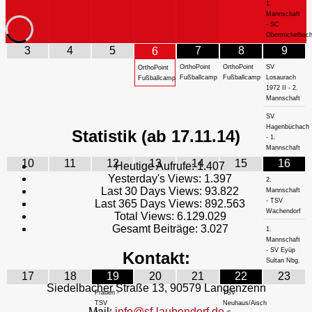
1.
Mannschaft
- SC
Obermichelbac
3
4
5
7
8
9
6
OrthoPoint
OrthoPoint
SV
OrthoPoint
Fußballcamp
Fußballcamp
Losaurach
Fußballcamp
1972 II - 2.
Mannschaft
SV
Hagenbüchach
Statistik (ab 17.11.14)
- 1.
Mannschaft
10
11
12
13
14
15
16
Heutige Aufrufe:
1.407
Yesterday's Views:
1.397
2.
Last 30 Days Views:
93.822
Mannschaft
- TSV
Last 365 Days Views:
892.563
Wachendorf
Total Views:
6.129.029
Gesamt Beiträge:
3.027
1.
Mannschaft
- SV Eyüp
Kontakt:
Sultan Nbg.
17
18
19
20
21
22
23
Siedelbacher Straße 13, 90579 Langenzenn
Frauen -
TSV
TSV
Neuhaus/Aisch
Mail:
info@sf-laubendorf.de