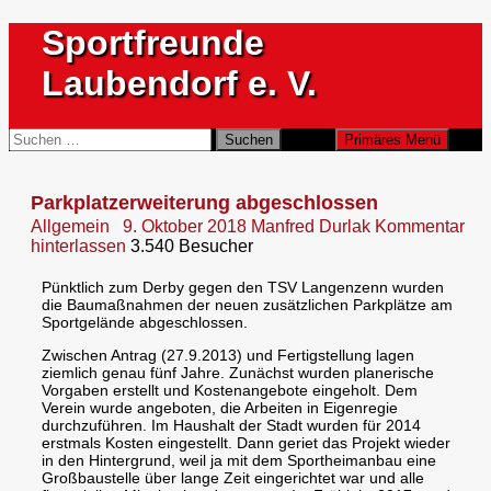
Zum
Sportfreunde
Inhalt
springen
Laubendorf e. V.
Suchen
Suchen
Primäres Menü
nach:
Parkplatzerweiterung abgeschlossen
Allgemein
9. Oktober 2018
Manfred Durlak
Kommentar
hinterlassen
3.540 Besucher
Pünktlich zum Derby gegen den TSV Langenzenn wurden
die Baumaßnahmen der neuen zusätzlichen Parkplätze am
Sportgelände abgeschlossen.
Zwischen Antrag (27.9.2013) und Fertigstellung lagen
ziemlich genau fünf Jahre. Zunächst wurden planerische
Vorgaben erstellt und Kostenangebote eingeholt. Dem
Verein wurde angeboten, die Arbeiten in Eigenregie
durchzuführen. Im Haushalt der Stadt wurden für 2014
erstmals Kosten eingestellt. Dann geriet das Projekt wieder
in den Hintergrund, weil ja mit dem Sportheimanbau eine
Großbaustelle über lange Zeit eingerichtet war und alle