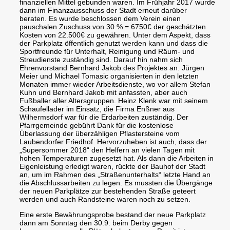
finanziellen Mittel gebunden waren. Im Frühjahr 2017 wurde
dann im Finanzausschuss der Stadt erneut darüber
beraten. Es wurde beschlossen dem Verein einen
pauschalen Zuschuss von 30 % = 6750€ der geschätzten
Kosten von 22.500€ zu gewähren. Unter dem Aspekt, dass
der Parkplatz öffentlich genutzt werden kann und dass die
Sportfreunde für Unterhalt, Reinigung und Räum- und
Streudienste zuständig sind. Darauf hin nahm sich
Ehrenvorstand Bernhard Jakob des Projektes an. Jürgen
Meier und Michael Tomasic organisierten in den letzten
Monaten immer wieder Arbeitsdienste, wo vor allem Stefan
Kuhn und Bernhard Jakob mit anfassten, aber auch
Fußballer aller Altersgruppen. Heinz Klenk war mit seinem
Schaufellader im Einsatz, die Firma Enßner aus
Wilhermsdorf war für die Erdarbeiten zuständig. Der
Pfarrgemeinde gebührt Dank für die kostenlose
Überlassung der überzähligen Pflastersteine vom
Laubendorfer Friedhof. Hervorzuheben ist auch, dass der
„Supersommer 2018“ den Helfern an vielen Tagen mit
hohen Temperaturen zugesetzt hat. Als dann die Arbeiten in
Eigenleistung erledigt waren, rückte der Bauhof der Stadt
an, um im Rahmen des „Straßenunterhalts“ letzte Hand an
die Abschlussarbeiten zu legen. Es mussten die Übergänge
der neuen Parkplätze zur bestehenden Straße geteert
werden und auch Randsteine waren noch zu setzen.
Eine erste Bewährungsprobe bestand der neue Parkplatz
dann am Sonntag den 30.9. beim Derby gegen