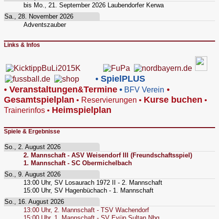
bis
Mo., 21. September 2026
Laubendorfer Kerwa
Sa., 28. November 2026
Adventszauber
Links & Infos
•
SpielPLUS
•
V
eranstaltungen
Termine
•
•
&
BFV Verein
Gesamtspielplan
Kurse buchen
•
Reservierungen
•
•
Heimspielplan
Trainerinfos
•
Spiele & Ergebnisse
So., 2. August 2026
2. Mannschaft - ASV Weisendorf III (Freundschaftsspiel)
1. Mannschaft - SC Obermichelbach
So., 9. August 2026
13:00
Uhr,
SV Losaurach 1972 II - 2. Mannschaft
15:00
Uhr,
SV Hagenbüchach - 1. Mannschaft
So., 16. August 2026
13:00
Uhr,
2. Mannschaft - TSV Wachendorf
15:00
Uhr,
1. Mannschaft - SV Eyüp Sultan Nbg.