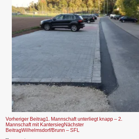
Beitragsnavigation
Vorheriger Beitrag
1. Mannschaft unterliegt knapp – 2.
Mannschaft mit Kantersieg
Nächster
Beitrag
Wilhelmsdorf/Brunn – SFL