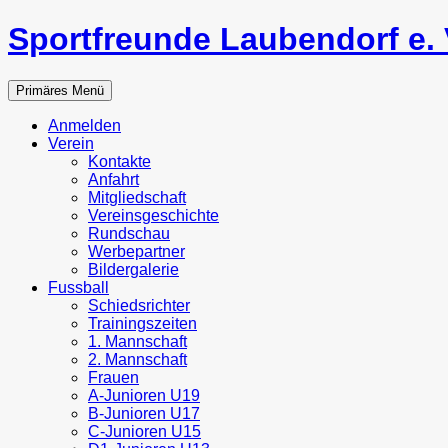
Zum
Sportfreunde Laubendorf e. 
Inhalt
springen
Suchen
Primäres Menü
Anmelden
Verein
Kontakte
Anfahrt
Mitgliedschaft
Vereinsgeschichte
Rundschau
Werbepartner
Bildergalerie
Fussball
Schiedsrichter
Trainingszeiten
1. Mannschaft
2. Mannschaft
Frauen
A-Junioren U19
B-Junioren U17
C-Junioren U15