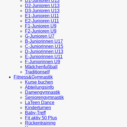
D1-Junioren U13
D2-Junioren U13
D3-Junioren U13
E1-Junioren U11
E2-Junioren U11
F1-Junioren U9
F2-Junioren U9
G-Junioren U7
B-Juniorinnen U17
C-Juniorinnen U15
D-Juniorinnen U13
E-Juniorinnen U11
F-Juniorinnen U9
Mädchenfußball
Traditionself
Fitness&Gymnastik
Kurse buchen
Abteilungsinfo
Damengymnastik
Seniorengymnastik
LaTeen Dance
Kinderturnen
Baby-Treff
Fit aktiv 50 Plus
Rückentraining