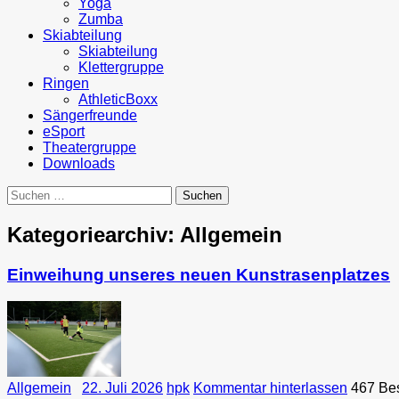
Yoga
Zumba
Skiabteilung
Skiabteilung
Klettergruppe
Ringen
AthleticBoxx
Sängerfreunde
eSport
Theatergruppe
Downloads
Suchen
nach:
Kategoriearchiv: Allgemein
Einweihung unseres neuen Kunstrasenplatzes
Allgemein
22. Juli 2026
hpk
Kommentar hinterlassen
467 Be