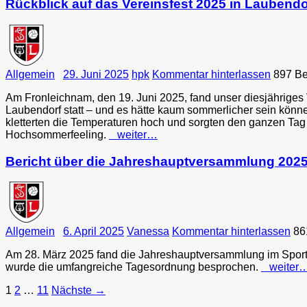
Rückblick auf das Vereinsfest 2025 in Laubendo
Allgemein
29. Juni 2025
hpk
Kommentar hinterlassen
897 B
Am Fronleichnam, den 19. Juni 2025, fand unser diesjähriges 
Laubendorf statt – und es hätte kaum sommerlicher sein könne
kletterten die Temperaturen hoch und sorgten den ganzen Tag 
Hochsommerfeeling.
weiter…
Bericht über die Jahreshauptversammlung 202
Allgemein
6. April 2025
Vanessa
Kommentar hinterlassen
86
Am 28. März 2025 fand die Jahreshauptversammlung im Sport
wurde die umfangreiche Tagesordnung besprochen.
weiter
Beitragsnavigation
1
2
…
11
Nächste →