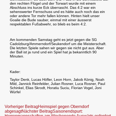
den rechten Flügel und der Torwart wurde mit einem
Abschluss ins kurze Eck überrascht. Das 4:2 war ein
sehenswerter Fernschuss und es hätte auch noch das ein
oder andere Tor mehr fallen können. Hinten hielt unser
Goalie die Bude sauber, einmal mit einer äusserst
respektablen Fußabwehr, so blieb es beim 4:2.
Am kommenden Samstag geht es jetzt gegen die SG
Cadolzburg/Ammerndorf/Seukendorf um die Meisterschaft.
Die letzten Spiele sahen wir gegen sie nicht gut aus. Aber
der Ball ist ja rund und ein Spiel hat ja bekanntlich 90
Minuten.
Kader:
Taylor Denk, Lucas Höfler, Leon Horn, Jakob König, Noah
Mild, Jannick Reinfelder, Julian Rosner, Luca Rosner, Paul
Schinkel, Elias Skrodt, Horatiu Suciu, Florian Vogel, Joni
Würfel
Beitragsnavigation
Vorheriger Beitrag
Heimspiel gegen Oberndorf
abgesagt
Nächster Beitrag
Saisonendspurt:
Herrenmannschaften am Wochenende Auswärts gefordert