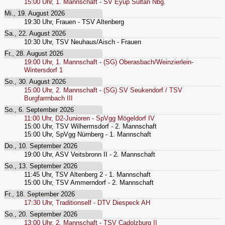
15:00
Uhr,
1. Mannschaft - SV Eyüp Sultan Nbg.
Mi., 19. August 2026
19:30
Uhr,
Frauen - TSV Altenberg
Sa., 22. August 2026
10:30
Uhr,
TSV Neuhaus/Aisch - Frauen
Fr., 28. August 2026
19:00
Uhr,
1. Mannschaft - (SG) Oberasbach/Weinzierlein-
Wintersdorf 1
So., 30. August 2026
15:00
Uhr,
2. Mannschaft - (SG) SV Seukendorf / TSV
Burgfarrnbach III
So., 6. September 2026
11:00
Uhr,
D2-Junioren - SpVgg Mögeldorf IV
15:00
Uhr,
TSV Wilhermsdorf - 2. Mannschaft
15:00
Uhr,
SpVgg Nürnberg - 1. Mannschaft
Do., 10. September 2026
19:00
Uhr,
ASV Veitsbronn II - 2. Mannschaft
So., 13. September 2026
11:45
Uhr,
TSV Altenberg 2 - 1. Mannschaft
15:00
Uhr,
TSV Ammerndorf - 2. Mannschaft
Fr., 18. September 2026
17:30
Uhr,
Traditionself - DTV Diespeck AH
So., 20. September 2026
13:00
Uhr,
2. Mannschaft - TSV Cadolzburg II