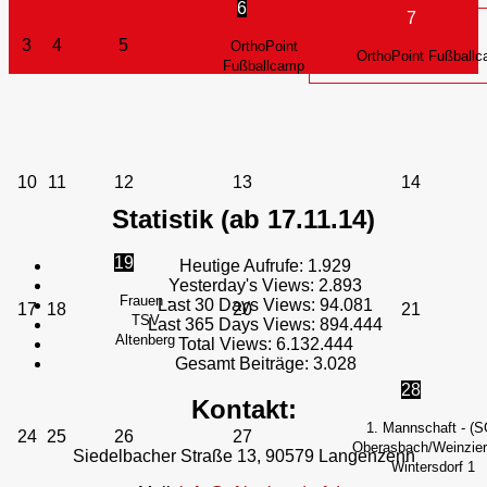
6
7
3
4
5
OrthoPoint
OrthoPoint Fußball
Fußballcamp
10
11
12
13
14
Statistik (ab 17.11.14)
19
Heutige Aufrufe:
1.929
Yesterday's Views:
2.893
Frauen -
Last 30 Days Views:
94.081
17
18
20
21
TSV
Last 365 Days Views:
894.444
Altenberg
Total Views:
6.132.444
Gesamt Beiträge:
3.028
28
Kontakt:
1. Mannschaft - (S
24
25
26
27
Oberasbach/Weinzierl
Siedelbacher Straße 13, 90579 Langenzenn
Wintersdorf 1