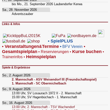
bis
Mo., 21. September 2026
Laubendorfer Kerwa
Sa., 28. November 2026
Adventszauber
Links & Infos
•
SpielPLUS
•
V
eranstaltungen
Termine
•
•
&
BFV Verein
Gesamtspielplan
Kurse buchen
•
Reservierungen
•
•
Heimspielplan
Trainerinfos
•
Spiele & Ergebnisse
So., 2. August 2026
2. Mannschaft - ASV Weisendorf III (Freundschaftsspiel)
1. Mannschaft - SC Obermichelbach
So., 9. August 2026
13:00
Uhr,
SV Losaurach 1972 II - 2. Mannschaft
15:00
Uhr,
SV Hagenbüchach - 1. Mannschaft
So., 16. August 2026
13:00
Uhr,
2. Mannschaft - TSV Wachendorf