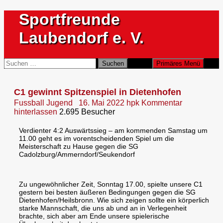
Zum
Sportfreunde
Inhalt
springen
Laubendorf e. V.
Suchen
Suchen
Primäres Menü
nach:
C1 gewinnt Spitzenspiel in Dietenhofen
Fussball Jugend
16. Mai 2022
hpk
Kommentar
hinterlassen
2.695 Besucher
Verdienter 4:2 Auswärtssieg – am kommenden Samstag um
11.00 geht es im vorentscheidenden Spiel um die
Meisterschaft zu Hause gegen die SG
Cadolzburg/Ammerndorf/Seukendorf
Zu ungewöhnlicher Zeit, Sonntag 17.00, spielte unsere C1
gestern bei besten äußeren Bedingungen gegen die SG
Dietenhofen/Heilsbronn. Wie sich zeigen sollte ein körperlich
starke Mannschaft, die uns ab und an in Verlegenheit
brachte, sich aber am Ende unsere spielerische