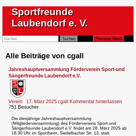
Zum
Sportfreunde
Inhalt
springen
Laubendorf e. V.
Suchen
Suchen
Primäres Menü
nach:
Alle Beiträge von cgall
Jahreshauptversammlung Förderverein Sport-und
Sängerfreunde Laubendorf e.V.
Verein
17. März 2025
cgall
Kommentar hinterlassen
751 Besucher
Die diesjährige Jahreshauptversammlung
(Mitgliederversammlung) des Fördervereins Sport-und
Sängerfreunde Laubendorf e.V. findet am 28. März 2025 ab
18:30 Uhr im Sportheim, Siedelbacher Str. 13, statt.