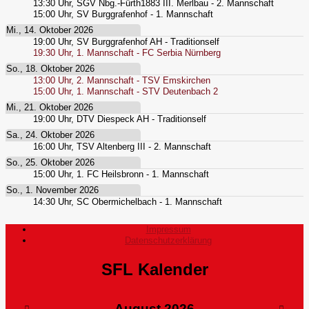
13:30
Uhr,
SGV Nbg.-Fürth1883 III. Merlbau - 2. Mannschaft
15:00
Uhr,
SV Burggrafenhof - 1. Mannschaft
Mi., 14. Oktober 2026
19:00
Uhr,
SV Burggrafenhof AH - Traditionself
19:30
Uhr,
1. Mannschaft - FC Serbia Nürnberg
So., 18. Oktober 2026
13:00
Uhr,
2. Mannschaft - TSV Emskirchen
15:00
Uhr,
1. Mannschaft - STV Deutenbach 2
Mi., 21. Oktober 2026
19:00
Uhr,
DTV Diespeck AH - Traditionself
Sa., 24. Oktober 2026
16:00
Uhr,
TSV Altenberg III - 2. Mannschaft
So., 25. Oktober 2026
15:00
Uhr,
1. FC Heilsbronn - 1. Mannschaft
So., 1. November 2026
14:30
Uhr,
SC Obermichelbach - 1. Mannschaft
Impressum
Datenschutzerklärung
SFL Kalender
August
2026