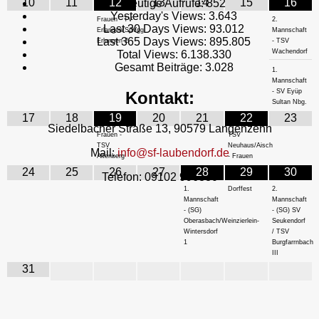
10
11
12
13
14
15
16
Heutige Aufrufe:
852
Yesterday's Views:
3.643
Frauen - TV
2.
Last 30 Days Views:
93.012
Erlangen/SpVgg
Mannschaft
Last 365 Days Views:
895.805
Erlangen 2
- TSV
Wachendorf
Total Views:
6.138.330
Gesamt Beiträge:
3.028
1.
Mannschaft
- SV Eyüp
Kontakt:
Sultan Nbg.
17
18
19
20
21
22
23
Siedelbacher Straße 13, 90579 Langenzenn
Frauen -
TSV
TSV
Neuhaus/Aisch
Mail:
info@sf-laubendorf.de
Altenberg
- Frauen
24
25
26
27
28
29
30
Telefon: 09102 996880
1.
Dorffest
2.
Mannschaft
Mannschaft
- (SG)
- (SG) SV
Oberasbach/Weinzierlein-
Seukendorf
Wintersdorf
/ TSV
1
Burgfarrnbach
III
31