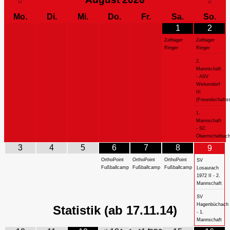
Mo.
Di.
Mi.
Do.
Fr.
Sa.
So.
1
2
Zeltlager
Zeltlager
Ringer
Ringer
2.
Mannschaft
- ASV
Weisendorf
III
(Freundschaftss
1.
Mannschaft
- SC
Obermichelbac
3
4
5
6
7
8
9
OrthoPoint
OrthoPoint
OrthoPoint
SV
Fußballcamp
Fußballcamp
Fußballcamp
Losaurach
1972 II - 2.
Mannschaft
SV
Hagenbüchach
Statistik (ab 17.11.14)
- 1.
Mannschaft