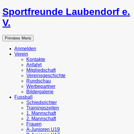
Zum
Sportfreunde Laubendorf e.
Inhalt
springen
V.
Suchen
Primäres Menü
Anmelden
Verein
Kontakte
Anfahrt
Mitgliedschaft
Vereinsgeschichte
Rundschau
Werbepartner
Bildergalerie
Fussball
Schiedsrichter
Trainingszeiten
1. Mannschaft
2. Mannschaft
Frauen
A-Junioren U19