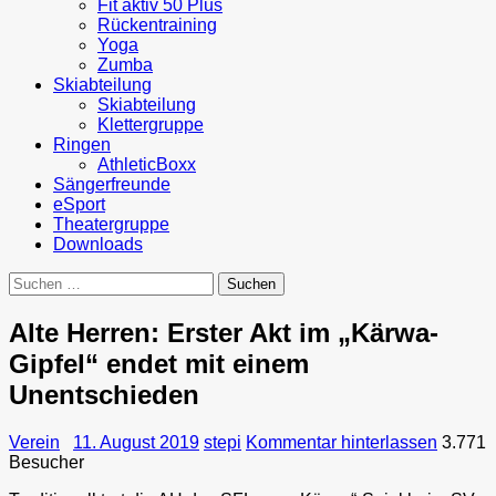
Fit aktiv 50 Plus
Rückentraining
Yoga
Zumba
Skiabteilung
Skiabteilung
Klettergruppe
Ringen
AthleticBoxx
Sängerfreunde
eSport
Theatergruppe
Downloads
Suchen
nach:
Alte Herren: Erster Akt im „Kärwa-
Gipfel“ endet mit einem
Unentschieden
Verein
11. August 2019
stepi
Kommentar hinterlassen
3.771
Besucher