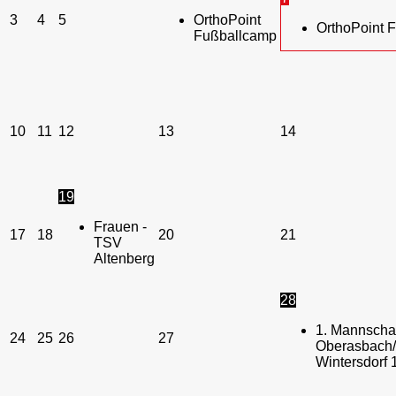
3
4
5
OrthoPoint
OrthoPoint 
Fußballcamp
10
11
12
13
14
19
Frauen -
17
18
20
21
TSV
Altenberg
28
1. Mannschaf
24
25
26
27
Oberasbach/
Wintersdorf 