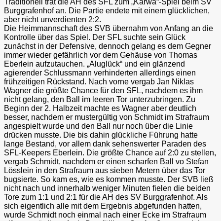
Traditionell trat die AH des SFL zum „Kärwa“-Spiel beim SV
Burggrafenhof an. Die Partie endete mit einem glücklichen,
aber nicht unverdienten 2:2.
Die Heimmannschaft des SVB übernahm von Anfang an die
Kontrolle über das Spiel. Der SFL suchte sein Glück
zunächst in der Defensive, dennoch gelang es dem Gegner
immer wieder gefährlich vor dem Gehäuse von Thomas
Eberlein aufzutauchen. „Aluglück“ und ein glänzend
agierender Schlussmann verhinderten allerdings einen
frühzeitigen Rückstand. Nach vorne vergab Jan Niklas
Wagner die größte Chance für den SFL, nachdem es ihm
nicht gelang, den Ball im leeren Tor unterzubringen. Zu
Beginn der 2. Halbzeit machte es Wagner aber deutlich
besser, nachdem er mustergültig von Schmidt im Strafraum
angespielt wurde und den Ball nur noch über die Linie
drücken musste. Die bis dahin glückliche Führung hatte
lange Bestand, vor allem dank sehenswerter Paraden des
SFL-Keepers Eberlein. Die größte Chance auf 2:0 zu stellen,
vergab Schmidt, nachdem er einen scharfen Ball vo Stefan
Lösslein in den Strafraum aus sieben Metern über das Tor
bugsierte. So kam es, wie es kommen musste. Der SVB ließ
nicht nach und innerhalb weniger Minuten fielen die beiden
Tore zum 1:1 und 2:1 für die AH des SV Burggrafenhof. Als
sich eigentlich alle mit dem Ergebnis abgefunden hatten,
wurde Schmidt noch einmal nach einer Ecke im Strafraum