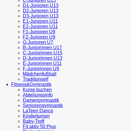
C-Junioren U15
D1-Junioren U13
D2-Junioren U13
D3-Junioren U13
E1-Junioren U11
E2-Junioren U11
F1-Junioren U9
F2-Junioren U9
G-Junioren U7
B-Juniorinnen U17
C-Juniorinnen U15
D-Juniorinnen U13
E-Juniorinnen U11
F-Juniorinnen U9
Mädchenfußball
Traditionself
Fitness&Gymnastik
Kurse buchen
Abteilungsinfo
Damengymnastik
Seniorengymnastik
LaTeen Dance
Kinderturnen
Baby-Treff
Fit aktiv 50 Plus