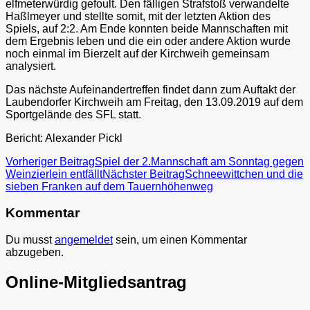
elfmeterwürdig gefoult. Den fälligen Strafstoß verwandelte
Haßlmeyer und stellte somit, mit der letzten Aktion des
Spiels, auf 2:2. Am Ende konnten beide Mannschaften mit
dem Ergebnis leben und die ein oder andere Aktion wurde
noch einmal im Bierzelt auf der Kirchweih gemeinsam
analysiert.
Das nächste Aufeinandertreffen findet dann zum Auftakt der
Laubendorfer Kirchweih am Freitag, den 13.09.2019 auf dem
Sportgelände des SFL statt.
Bericht: Alexander Pickl
Beitragsnavigation
Vorheriger Beitrag
Spiel der 2.Mannschaft am Sonntag gegen
Weinzierlein entfällt
Nächster Beitrag
Schneewittchen und die
sieben Franken auf dem Tauernhöhenweg
Kommentar
Du musst
angemeldet
sein, um einen Kommentar
abzugeben.
Online-Mitgliedsantrag