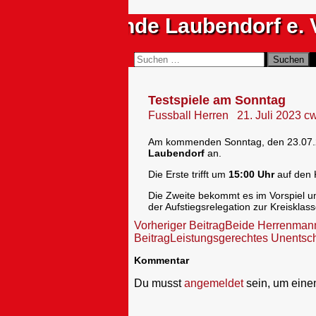
Zum
Sportfreunde Laubendorf e. 
Inhalt
springen
Suchen
Suchen
nach:
Testspiele am Sonntag
Fussball Herren
21. Juli 2023
c
Am kommenden Sonntag, den 23.07.202
Laubendorf
an.
Die Erste trifft um
15:00 Uhr
auf den K
Die Zweite bekommt es im Vorspiel 
der Aufstiegsrelegation zur Kreisklass
Beitragsnavigation
Vorheriger Beitrag
Beide Herrenmann
Beitrag
Leistungsgerechtes Unentsc
Kommentar
Du musst
angemeldet
sein, um ein