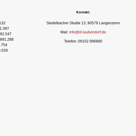
Kontakt:
132
Siedelbacher Straße 13, 90579 Langenzenn
1.397
Mail:
info@sf-laubendorf.de
92.547
891.288
Telefon: 09102 996880
.754
3.026