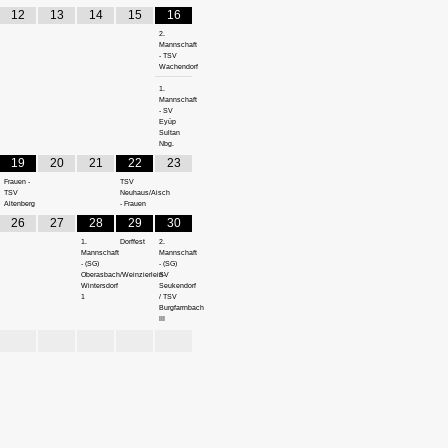
12
13
14
15
16
2.
Mannschaft
- TSV
Wachendorf
1.
Mannschaft
- SV
Eyüp
Sultan
Nbg.
19
20
21
22
23
Frauen -
TSV
TSV
Neuhaus/Aisch
Altenberg
- Frauen
26
27
28
29
30
1.
Dorffest
2.
Mannschaft
Mannschaft
- (SG)
- (SG)
Oberasbach/Weinzierlein-
SV
Wintersdorf
Seukendorf
1
/ TSV
Burgfarrnbach
III