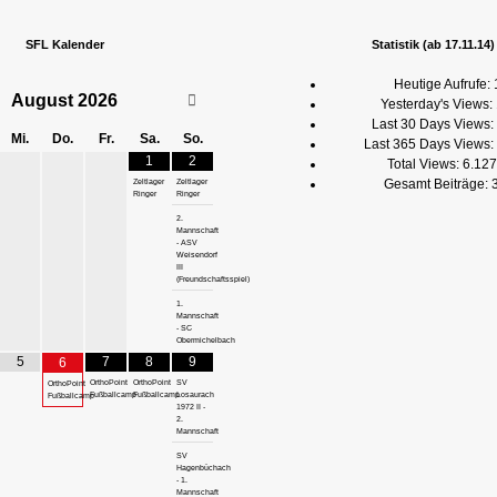
SFL Kalender
Statistik (ab 17.11.14)
Heutige Aufrufe:
August
2026
Yesterday's Views:
Last 30 Days Views:
Mi.
Do.
Fr.
Sa.
So.
Last 365 Days Views:
1
2
Total Views:
6.127
Gesamt Beiträge:
Zeltlager
Zeltlager
Ringer
Ringer
2.
Mannschaft
- ASV
Weisendorf
III
(Freundschaftsspiel)
1.
Mannschaft
- SC
Obermichelbach
5
7
8
9
6
OrthoPoint
OrthoPoint
SV
OrthoPoint
Fußballcamp
Fußballcamp
Losaurach
Fußballcamp
1972 II -
2.
Mannschaft
SV
Hagenbüchach
- 1.
Mannschaft