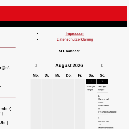
Impressum
Datenschutzerklärung
SFL Kalender
August
2026
r@sf-
Mo.
Di.
Mi.
Do.
Fr.
Sa.
So.
1
2
-
Zeltlager
Zeltlager
Ringer
Ringer
2.
Mannschaft
- ASV
Weisendorf
vember)
III
 |
(Freundschaftsspiel)
1.
Uhr |
Mannschaft
- SC
Obermichelbach