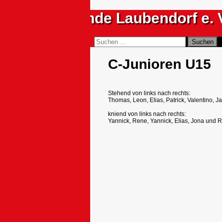
Zum
Sportfreunde Laubendorf e. 
Inhalt
springen
Suchen
Suchen
nach:
C-Junioren U15
Stehend von links nach rechts:
Thomas, Leon, Elias, Patrick, Valentino, J
kniend von links nach rechts:
Yannick, Rene, Yannick, Elias, Jona und 