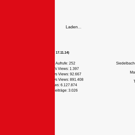
Laden...
Statistik (ab 17.11.14)
Heutige Aufrufe:
252
Siedelbach
Yesterday's Views:
1.397
Ma
Last 30 Days Views:
92.667
Last 365 Days Views:
891.408
Total Views:
6.127.874
Gesamt Beiträge:
3.026