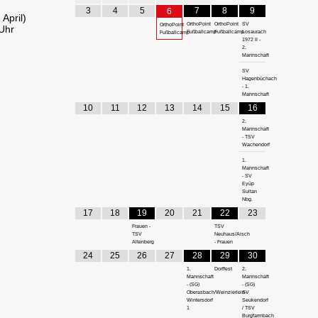
3
4
5
7
8
9
6
April)
OrthoPoint
OrthoPoint
SV
OrthoPoint
Uhr
Fußballcamp
Fußballcamp
Losaurach
Fußballcamp
1972 II -
2.
Mannschaft
SV
Hagenbüchach
- 1.
Mannschaft
10
11
12
13
14
15
16
2.
Mannschaft
- TSV
Wachendorf
1.
Mannschaft
- SV
Eyüp
Sultan
Nbg.
17
18
19
20
21
22
23
Frauen -
TSV
TSV
Neuhaus/Aisch
Altenberg
- Frauen
24
25
26
27
28
29
30
1.
Dorffest
2.
Mannschaft
Mannschaft
- (SG)
- (SG)
Oberasbach/Weinzierlein-
SV
Wintersdorf
Seukendorf
1
/ TSV
Burgfarrnbach