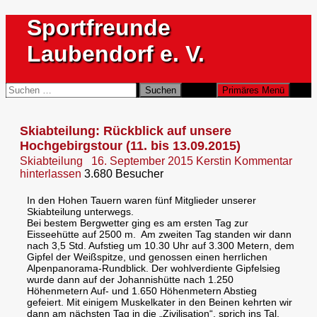
Zum
Sportfreunde
Inhalt
springen
Laubendorf e. V.
Suchen
Suchen
Primäres Menü
nach:
Skiabteilung: Rückblick auf unsere
Hochgebirgstour (11. bis 13.09.2015)
Skiabteilung
16. September 2015
Kerstin
Kommentar
hinterlassen
3.680 Besucher
In den Hohen Tauern waren fünf Mitglieder unserer
Skiabteilung unterwegs.
Bei bestem Bergwetter ging es am ersten Tag zur
Eisseehütte auf 2500 m. Am zweiten Tag standen wir dann
nach 3,5 Std. Aufstieg um 10.30 Uhr auf 3.300 Metern, dem
Gipfel der Weißspitze, und genossen einen herrlichen
Alpenpanorama-Rundblick. Der wohlverdiente Gipfelsieg
wurde dann auf der Johannishütte nach 1.250
Höhenmetern Auf- und 1.650 Höhenmetern Abstieg
gefeiert. Mit einigem Muskelkater in den Beinen kehrten wir
dann am nächsten Tag in die „Zivilisation“, sprich ins Tal,