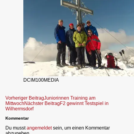
DCIM100MEDIA
Beitragsnavigation
Vorheriger Beitrag
Juniorinnen Training am
Mittwoch
Nächster Beitrag
F2 gewinnt Testspiel in
Wilhermsdorf
Kommentar
Du musst
angemeldet
sein, um einen Kommentar
abzugeben.