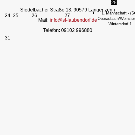
28
Siedelbacher Straße 13, 90579 Langenzenn
1. Mannschaft - (S
24
25
26
27
Oberasbach/Weinzierl
Mail:
info@sf-laubendorf.de
Wintersdorf 1
Telefon: 09102 996880
31