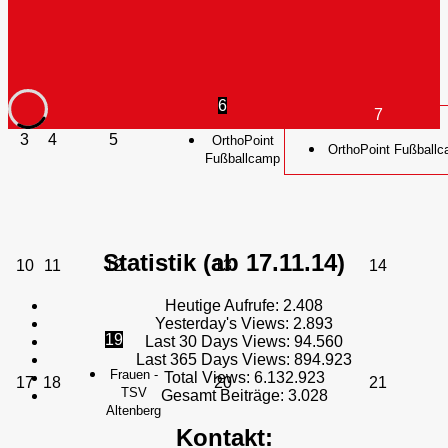
6
7
3
4
5
OrthoPoint
OrthoPoint Fußball
Fußballcamp
Statistik (ab 17.11.14)
10
11
12
13
14
Heutige Aufrufe:
2.408
Yesterday's Views:
2.893
19
Last 30 Days Views:
94.560
Last 365 Days Views:
894.923
Frauen -
Total Views:
6.132.923
17
18
20
21
TSV
Gesamt Beiträge:
3.028
Altenberg
Kontakt: