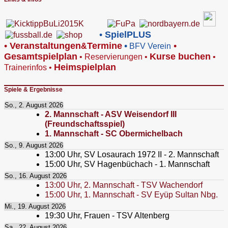
•
SpielPLUS
•
V
eranstaltungen
Termine
•
•
&
BFV Verein
Gesamtspielplan
Kurse buchen
•
Reservierungen
•
•
Heimspielplan
Trainerinfos
•
Spiele & Ergebnisse
So., 2. August 2026
2. Mannschaft - ASV Weisendorf III
(Freundschaftsspiel)
1. Mannschaft - SC Obermichelbach
So., 9. August 2026
13:00
Uhr,
SV Losaurach 1972 II - 2. Mannschaft
15:00
Uhr,
SV Hagenbüchach - 1. Mannschaft
So., 16. August 2026
13:00
Uhr,
2. Mannschaft - TSV Wachendorf
15:00
Uhr,
1. Mannschaft - SV Eyüp Sultan Nbg.
Mi., 19. August 2026
19:30
Uhr,
Frauen - TSV Altenberg
Sa., 22. August 2026