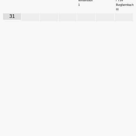
Wintersdorf
/ TSV
1
Burgfarrnbach
III
31