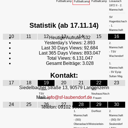
Fußballcamp
Fußballcamp
Losaurach
Fußballcamp
1972 II - 2.
Mannschaft
SV
Hagenbüchach
Statistik (ab 17.11.14)
- 1.
Mannschaft
10
11
12
13
14
15
16
Heutige Aufrufe:
532
Yesterday's Views:
2.893
2.
Last 30 Days Views:
92.684
Mannschaft
- TSV
Last 365 Days Views:
893.047
Wachendorf
Total Views:
6.131.047
Gesamt Beiträge:
3.028
1.
Mannschaft
- SV Eyüp
Kontakt:
Sultan Nbg.
17
18
19
20
21
22
23
Siedelbacher Straße 13, 90579 Langenzenn
Frauen -
TSV
TSV
Neuhaus/Aisch
Mail:
info@sf-laubendorf.de
Altenberg
- Frauen
24
25
26
27
28
29
30
Telefon: 09102 996880
1.
Dorffest
2.
Mannschaft
Mannschaft
- (SG)
- (SG) SV
Oberasbach/Weinzierlein-
Seukendorf