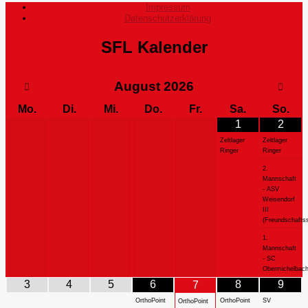
Impressum
Datenschutzerklärung
SFL Kalender
August
2026
Mo.
Di.
Mi.
Do.
Fr.
Sa.
So.
1
2
Zeltlager
Zeltlager
Ringer
Ringer
2.
Mannschaft
- ASV
Weisendorf
III
(Freundschaftss
1.
Mannschaft
- SC
Obermichelbac
3
4
5
6
8
9
7
OrthoPoint
OrthoPoint
SV
OrthoPoint