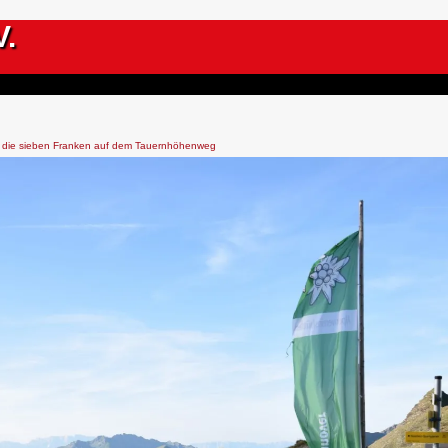
V.
 die sieben Franken auf dem Tauernhöhenweg