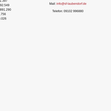
1.397
Mail:
info@sf-laubendorf.de
92.549
891.290
Telefon: 09102 996880
.756
3.026