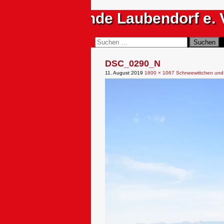
Zum
Sportfreunde Laubendorf e. 
Inhalt
springen
Suchen
Suchen
nach:
DSC_0290_N
11. August 2019
1600 × 1067
Schneewittchen und