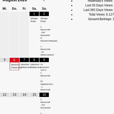
Yesterday's Views:
Last 30 Days Views:
Mi.
Do.
Fr.
Sa.
So.
Last 365 Days Views:
1
2
Total Views:
6.127
Gesamt Beiträge:
Zeltlager
Zeltlager
Ringer
Ringer
2.
Mannschaft
- ASV
Weisendorf
III
(Freundschaftsspiel)
1.
Mannschaft
- SC
Obermichelbach
5
7
8
9
6
OrthoPoint
OrthoPoint
SV
OrthoPoint
Fußballcamp
Fußballcamp
Losaurach
Fußballcamp
1972 II -
2.
Mannschaft
SV
Hagenbüchach
- 1.
Mannschaft
12
13
14
15
16
2.
Mannschaft
- TSV
Wachendorf
1.