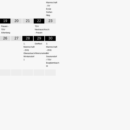
Mannschaft
- SV
Eyüp
Sultan
Nbg.
19
20
21
22
23
Frauen -
TSV
TSV
Neuhaus/Aisch
Altenberg
- Frauen
26
27
28
29
30
1.
Dorffest
2.
Mannschaft
Mannschaft
- (SG)
- (SG)
Oberasbach/Weinzierlein-
SV
Wintersdorf
Seukendorf
1
/ TSV
Burgfarrnbach
III