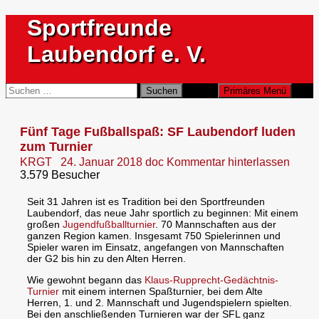
Zum
Sportfreunde
Inhalt
springen
Laubendorf e. V.
Suchen
Suchen
Primäres Menü
nach:
Fünf Tage Fußballspaß: SF Laubendorf luden
zum Turnier
KRGT
24. Januar 2018
doc
Kommentar hinterlassen
3.579 Besucher
Seit 31 Jahren ist es Tradition bei den Sportfreunden
Laubendorf, das neue Jahr sportlich zu beginnen: Mit einem
großen
Jugendfußballturnier
. 70 Mannschaften aus der
ganzen Region kamen. Insgesamt
750 Spielerinnen und
Spieler waren im Einsatz, angefangen von Mannschaften
der G2 bis hin zu den Alten Herren.
Wie gewohnt begann das
Klaus-Rupprecht-Gedächtnis-
Turnier
mit einem internen Spaßturnier, bei dem Alte
Herren, 1. und 2. Mannschaft und Jugendspielern spielten.
Bei den anschließenden Turnieren war der SFL ganz