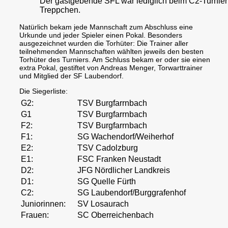
Der gastgebende SFL war lediglich beim C2-Turnier
Treppchen.
Natürlich bekam jede Mannschaft zum Abschluss eine
Urkunde und jeder Spieler einen Pokal. Besonders
ausgezeichnet wurden die Torhüter: Die Trainer aller
teilnehmenden Mannschaften wählten jeweils den besten
Torhüter des Turniers. Am Schluss bekam er oder sie einen
extra Pokal, gestiftet von Andreas Menger, Torwarttrainer
und Mitglied der SF Laubendorf.
Die Siegerliste:
G2:
TSV Burgfarrnbach
G1
TSV Burgfarrnbach
F2:
TSV Burgfarrnbach
F1:
SG Wachendorf/Weiherhof
E2:
TSV Cadolzburg
E1:
FSC Franken Neustadt
D2:
JFG Nördlicher Landkreis
D1:
SG Quelle Fürth
C2:
SG Laubendorf/Burggrafenhof
Juniorinnen:
SV Losaurach
Frauen:
SC Oberreichenbach