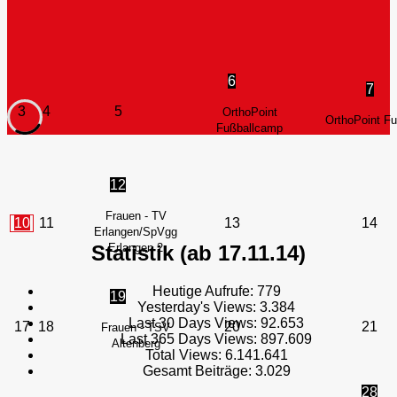
6
7
3
4
5
OrthoPoint
OrthoPoint F
Fußballcamp
12
Frauen - TV
10
11
13
14
Erlangen/SpVgg
Statistik (ab 17.11.14)
Erlangen 2
Heutige Aufrufe:
779
19
Yesterday's Views:
3.384
Last 30 Days Views:
92.653
17
18
20
21
Frauen - TSV
Last 365 Days Views:
897.609
Altenberg
Total Views:
6.141.641
Gesamt Beiträge:
3.029
28