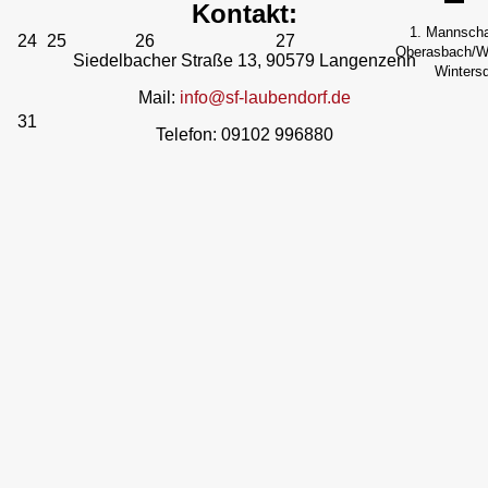
Kontakt:
1. Mannscha
24
25
26
27
Oberasbach/We
Siedelbacher Straße 13, 90579 Langenzenn
Wintersd
Mail:
info@sf-laubendorf.de
31
Telefon: 09102 996880