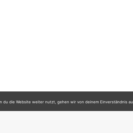
 du die Website weiter nutzt, gehen wir von deinem Einverständnis au
SFL KALENDER
STATISTIK (AB 17.11.14)