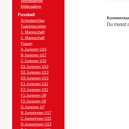
Werbepartner
Bildergalerie
Fussball
Kommenta
Schiedsrichter
Du musst
Trainingszeiten
1. Mannschaft
2. Mannschaft
Frauen
A-Junioren U19
B-Junioren U17
C-Junioren U15
D1-Junioren U13
D2-Junioren U13
D3-Junioren U13
E1-Junioren U11
E2-Junioren U11
F1-Junioren U9
F2-Junioren U9
G-Junioren U7
B-Juniorinnen U17
C-Juniorinnen U15
D-Juniorinnen U13