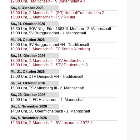
19:00
Uhr,
Traditionself - TV Dietenhofen AH
So., 4. Oktober 2026
13:00
Uhr,
2. Mannschaft - (SG) Neuhof/Trautskirchen 2
15:00
Uhr,
1. Mannschaft - TSV Roßtal
So., 11. Oktober 2026
13:30
Uhr,
SGV Nbg.-Fürth1883 III. Merlbau - 2. Mannschaft
15:00
Uhr,
SV Burggrafenhof - 1. Mannschaft
Mi., 14. Oktober 2026
19:00
Uhr,
SV Burggrafenhof AH - Traditionself
19:30
Uhr,
1. Mannschaft - FC Serbia Nürnberg
So., 18. Oktober 2026
13:00
Uhr,
2. Mannschaft - TSV Emskirchen
15:00
Uhr,
1. Mannschaft - STV Deutenbach 2
Mi., 21. Oktober 2026
19:00
Uhr,
DTV Diespeck AH - Traditionself
Sa., 24. Oktober 2026
16:00
Uhr,
TSV Altenberg III - 2. Mannschaft
So., 25. Oktober 2026
15:00
Uhr,
1. FC Heilsbronn - 1. Mannschaft
So., 1. November 2026
14:30
Uhr,
SC Obermichelbach - 1. Mannschaft
So., 8. November 2026
12:30
Uhr,
2. Mannschaft - SV Losaurach 1972 II