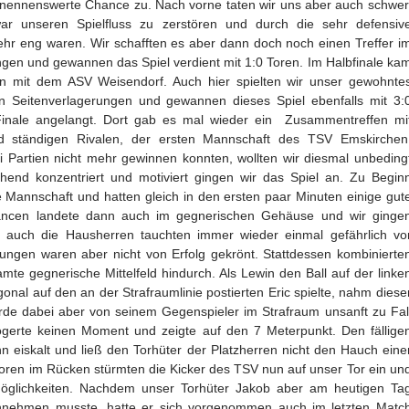
e nennenswerte Chance zu. Nach vorne taten wir uns aber auch schwer
r unseren Spielfluss zu zerstören und durch die sehr defensiv
hr eng waren. Wir schafften es aber dann doch noch einen Treffer i
ngen und gewannen das Spiel verdient mit 1:0 Toren. Im Halbfinale ka
en mit dem ASV Weisendorf. Auch hier spielten wir unser gewohnte
en Seitenverlagerungen und gewannen dieses Spiel ebenfalls mit 3:
 Finale angelangt. Dort gab es mal wieder ein Zusammentreffen mi
d ständigen Rivalen, der ersten Mannschaft des TSV Emskirchen
i Partien nicht mehr gewinnen konnten, wollten wir diesmal unbeding
chend konzentriert und motiviert gingen wir das Spiel an. Zu Begin
 Mannschaft und hatten gleich in den ersten paar Minuten einige gut
hancen landete dann auch im gegnerischen Gehäuse und wir ginge
er auch die Hausherren tauchten immer wieder einmal gefährlich vo
ngen waren aber nicht von Erfolg gekrönt. Stattdessen kombinierte
te gegnerische Mittelfeld hindurch. Als Lewin den Ball auf der linke
onal auf den an der Strafraumlinie postierten Eric spielte, nahm diese
rde dabei aber von seinem Gegenspieler im Strafraum unsanft zu Fal
zögerte keinen Moment und zeigte auf den 7 Meterpunkt. Den fällige
n eiskalt und ließ den Torhüter der Platzherren nicht den Hauch eine
ren im Rücken stürmten die Kicker des TSV nun auf unser Tor ein un
Möglichkeiten. Nachdem unser Torhüter Jakob aber am heutigen Ta
hinnehmen musste, hatte er sich vorgenommen auch im letzten Matc