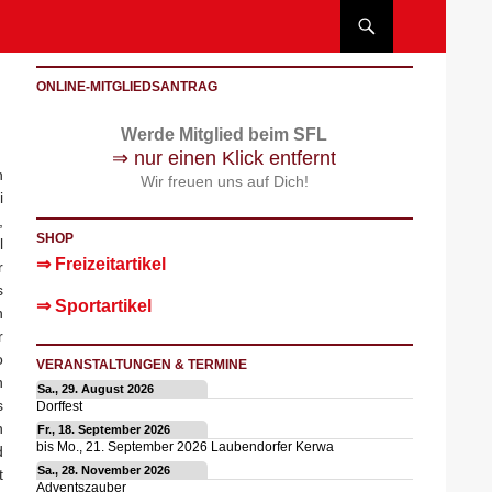
ONLINE-MITGLIEDSANTRAG
Werde Mitglied beim SFL
⇒ nur einen Klick entfernt
h
Wir freuen uns auf Dich!
i
,
SHOP
l
⇒ Freizeitartikel
r
s
⇒ Sportartikel
n
r
o
VERANSTALTUNGEN & TERMINE
n
Sa., 29. August 2026
s
Dorffest
n
Fr., 18. September 2026
bis
Mo., 21. September 2026
Laubendorfer Kerwa
d
Sa., 28. November 2026
t
Adventszauber