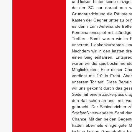
und ließen hinten keine einzig
da der SC nur darauf aus wa
Grundausrichtung die Räume se
Kasten der Gegner unter zu bri
es dann zum Aufeinandertreff
Kombinationsspiel mit ständig
Treffern. Somit waren wir im
unserem Ligakonkurrenten un
Nachdem wir in den letzten dre
einen Sieg einfahren. Entspre
waren wir die spielbestimmende
Möglichkeiten. Eine dieser C
verdient mit 1:0 in Front. Ab
unserem Tor auf. Diese Bemühu
wir uns gekonnt durch das gesam
Seite mit einem Zuckerpass diag
den Ball schön an und mit, wu
gebracht. Der Schiedsrichter 
Strafstoß verwandelte Sami dan
Chance. Mit den beiden Gegento
hatten abermals einige gute 
bislang keinen Gegentreffer 