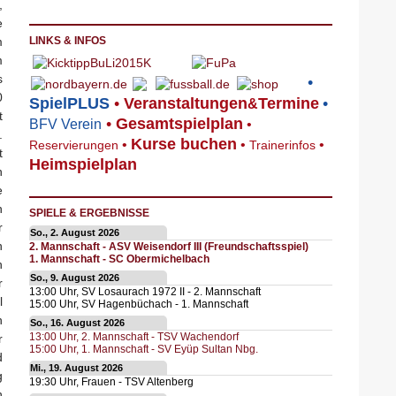
,
e
m
LINKS & INFOS
m
s
•
0
SpielPLUS
•
V
eranstaltungen
Termine
•
&
t
•
Gesamtspielplan
BFV Verein
•
.
Kurse buchen
•
•
•
Reservierungen
Trainerinfos
t
Heimspielplan
n
e
n
SPIELE & ERGEBNISSE
r
So., 2. August 2026
n
2. Mannschaft - ASV Weisendorf III (Freundschaftsspiel)
1. Mannschaft - SC Obermichelbach
n
So., 9. August 2026
r
13:00
Uhr,
SV Losaurach 1972 II - 2. Mannschaft
l
15:00
Uhr,
SV Hagenbüchach - 1. Mannschaft
n
So., 16. August 2026
13:00
Uhr,
2. Mannschaft - TSV Wachendorf
r
15:00
Uhr,
1. Mannschaft - SV Eyüp Sultan Nbg.
d
Mi., 19. August 2026
g
19:30
Uhr,
Frauen - TSV Altenberg
h