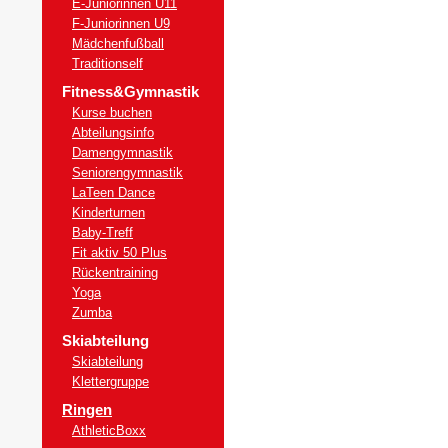
E-Juniorinnen U11
F-Juniorinnen U9
Mädchenfußball
Traditionself
Fitness&Gymnastik
Kurse buchen
Abteilungsinfo
Damengymnastik
Seniorengymnastik
LaTeen Dance
Kinderturnen
Baby-Treff
Fit aktiv 50 Plus
Rückentraining
Yoga
Zumba
Skiabteilung
Skiabteilung
Klettergruppe
Ringen
AthleticBoxx