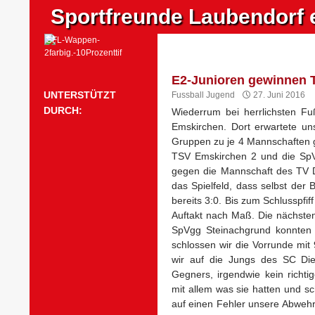
Suchen
Sportfreunde Laubendorf e
Zum
Inhalt
springen
E2-Junioren gewinnen T
UNTERSTÜTZT
Fussball Jugend
27. Juni 2016
DURCH:
Wiederrum bei herrlichsten F
Emskirchen. Dort erwartete un
Gruppen zu je 4 Mannschaften 
TSV Emskirchen 2 und die SpVg
gegen die Mannschaft des TV D
das Spielfeld, dass selbst der
bereits 3:0. Bis zum Schlusspfi
Auftakt nach Maß. Die nächste
SpVgg Steinachgrund konnten w
schlossen wir die Vorrunde mit 
wir auf die Jungs des SC Diet
Gegners, irgendwie kein richti
mit allem was sie hatten und sc
auf einen Fehler unsere Abwehr