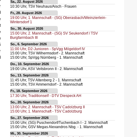
Sa., 22. August 2026
r
10:30
Uhr,
TSV Neuhaus/Aisch - Frauen
d
Fr., 28. August 2026
19:00
Uhr,
1. Mannschaft - (SG) Oberasbach/Weinzierlein-
e
Wintersdorf 1
t
So., 30. August 2026
e
15:00
Uhr,
2. Mannschaft - (SG) SV Seukendorf / TSV
m
Burgfarrnbach III
6
So., 6. September 2026
11:00
Uhr,
D2-Junioren - SpVgg Mögeldorf IV
r
15:00
Uhr,
TSV Wilhermsdorf - 2. Mannschaft
d
15:00
Uhr,
SpVgg Nürnberg - 1. Mannschaft
Do., 10. September 2026
19:00
Uhr,
ASV Veitsbronn II - 2. Mannschaft
So., 13. September 2026
11:45
Uhr,
TSV Altenberg 2 - 1. Mannschaft
15:00
Uhr,
TSV Ammerndorf - 2. Mannschaft
Fr., 18. September 2026
17:30
Uhr,
Traditionself - DTV Diespeck AH
So., 20. September 2026
13:00
Uhr,
2. Mannschaft - TSV Cadolzburg II
15:00
Uhr,
1. Mannschaft - TSV Cadolzburg
So., 27. September 2026
15:00
Uhr,
(SG) Puschendorf/Tuchenbach I - 2. Mannschaft
15:00
Uhr,
GSV Megas Alexandros Nbg. - 1. Mannschaft
Mi., 30. September 2026