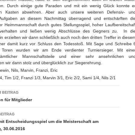
en. Durch einige gute Paraden und mit ein wenig Glück konnte e
en Kasten abwehren. Aber auch unsere weiteren Defensiv- un
re Aufgaben an diesem Nachmittag überragend und entschärften di
r Heimmannschaft durch gutes Stellungsspiel, hoher Laufbereitschaf
verhalten und ließen wenig Abschlüsse des Gegners zu. In di
 erzielten wir dann schließlich auch noch den dritten Treffer in diese
ner damit kurz vor Schluss den Todesstoß. Mit Sage und Schreibe 
Toren wurden wir am Ende verdienter Turniersieger. Mit eine
 sämtlicher Mannschaftsteile und einer sehr ansehnlichen un
n wir dann stolz und überglücklich zur Siegerehrung.
ewin, Nils, Marvin, Franzi, Eric
4, Tim 1/2, Franzi 1/3, Marvin 3/1, Eric 2/2, Sami 1/4, Nils 2/1
gsnavigation
 BEITRAG
n für Mitglieder
BEITRAG
it Entscheidungsspiel um die Meisterschaft am
, 30.06.2016