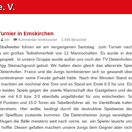
. V.
urnier in Emskirchen
olli
Kommentar hinterlassen
3.988 Besucher
ußballwetter fuhren wir am vergangenen Samstag zum Turnier nac
s ein großes Teilnehmerfeld von
12 Mannschaften. Es wurde in dre
gespielt. In unsere Gruppe wurde außer uns noch der TV Dietenhofen
g Steinachgrund gelost. Wir hatten dann gleich das allererste Spie
ietenhofen. Franzi und die Jungs kombinierten sich so gewandt übe
 Bundestrainer seine Freude gehabt hätte. Nach drei Minuten Stand e
ff machten wir nochmal drei Tore und es Stand am Ende 6:0 für uns. Ei
n beiden Spiele gegen die zweite Mannschaft des Gastgebers und de
ir mit 6:0 bzw. 3:0 ebenfalls ungefährdet für uns entscheiden. S
9 Punkten und 15:0 Toren als Tabellenführer ab. Im Viertelfinale trafe
ersheim. Hier wollte, bedingt durch die destruktive Spielweise de
ger Spielfluss zustande kommen. Die Dietersheimer Jungs vereidigte
hlugen die Bälle meistens weit nach vorne, wo ein Spieler lauerte un
 hoffte. Diesen gefallen machten unsere Jungs dem Gegner aber nich