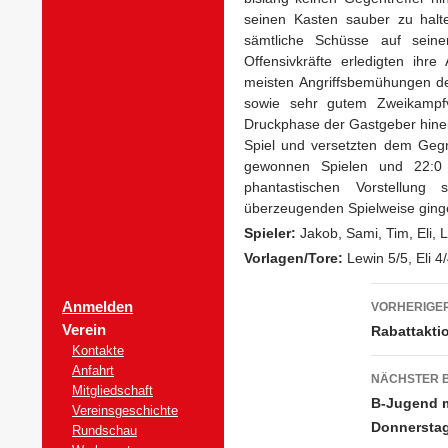
seinen Kasten sauber zu halt
sämtliche Schüsse auf sein
Offensivkräfte erledigten ih
meisten Angriffsbemühungen de
sowie sehr gutem Zweikampf
Druckphase der Gastgeber hinein
Spiel und versetzten dem Geg
gewonnen Spielen und 22:0 
phantastischen Vorstellung
überzeugenden Spielweise ginge
Spieler:
Jakob, Sami, Tim, Eli, L
Vorlagen/Tore:
Lewin 5/5, Eli 4/
Beitra
Anmelden
VORHERIGER
Verein
Rabattaktio
Kontakte
Anfahrt
NÄCHSTER 
Mitgliedschaft
B-Jugend m
Vereinsgeschichte
Donnerstag
Rundschau