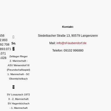
Kontakt:
556
Siedelbacher Straße 13, 90579 Langenzenn
2.893
Mail:
info@sf-laubendorf.de
So.
92.708
2
893.071
Telefon: 09102 996880
.071
Zeltlager Ringer
3.028
2. Mannschaft -
ASV Weisendorf III
(Freundschaftsspiel)
1. Mannschaft - SC
Obermichelbach
9
SV Losaurach 1972
II - 2. Mannschaft
SV Hagenbüchach
- 1. Mannschaft