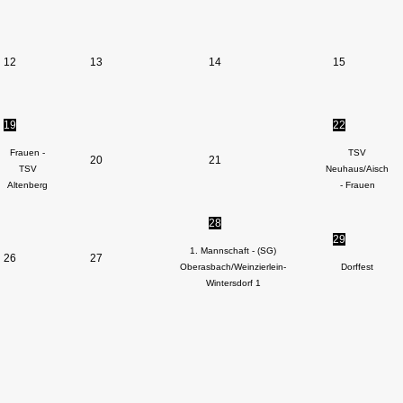
12
13
14
15
19
22
Frauen -
TSV
20
21
TSV
Neuhaus/Aisch
Altenberg
- Frauen
28
29
1. Mannschaft - (SG)
26
27
Oberasbach/Weinzierlein-
Dorffest
Wintersdorf 1