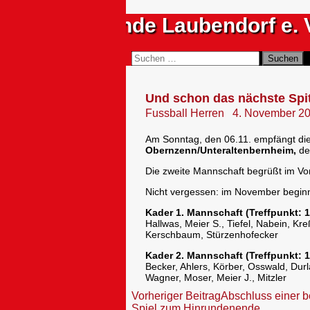
Zum
Sportfreunde Laubendorf e. 
Inhalt
springen
Suchen
Suchen
nach:
Und schon das nächste Spi
Fussball Herren
4. November 2
Am Sonntag, den 06.11. empfängt die 
Obernzenn/Unteraltenbernheim,
der
Die zweite Mannschaft begrüßt im Vors
Nicht vergessen: im November beginn
Kader 1. Mannschaft (Treffpunkt: 1
Hallwas, Meier S., Tiefel, Nabein, Kre
Kerschbaum, Stürzenhofecker
Kader 2. Mannschaft (Treffpunkt: 1
Becker, Ahlers, Körber, Osswald, Durl
Wagner, Moser, Meier J., Mitzler
Beitragsnavigation
Vorheriger Beitrag
Abschluss einer 
Spiel zum Hinrundenende