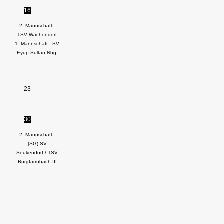
16
2. Mannschaft -
TSV Wachendorf
1. Mannschaft - SV
Eyüp Sultan Nbg.
23
30
2. Mannschaft -
(SG) SV
Seukendorf / TSV
Burgfarrnbach III