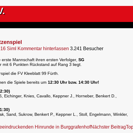
V.
tzenspiel
016
Siml
Kommentar hinterlassen
3.241 Besucher
erste Mannschaft ihren ersten Verfolger,
SG
 mit 6 Punkten Rückstand auf Rang 3 liegt.
piel die FV Kleeblatt 99 Fürth.
en die Spiele bereits um
12:30 Uhr bzw. 14:30 Uhr!
2:30)
ß, Eichinger, Knies, Cavallo, Keppner J., Horneber, Benkert D.,
1:30)
ak, Sand, Sukrow, Benkert P., Keppner L., Stoll, Engelmann, Winkler,
beeindruckenden Hinrunde in Burggrafenhof
Nächster Beitrag
Top