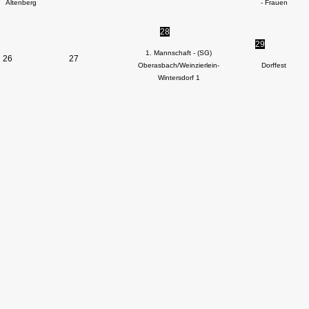
Altenberg
- Frauen
28
29
1. Mannschaft - (SG)
26
27
Oberasbach/Weinzierlein-
Dorffest
Wintersdorf 1