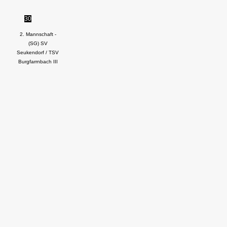
30
2. Mannschaft -
(SG) SV
Seukendorf / TSV
Burgfarrnbach III