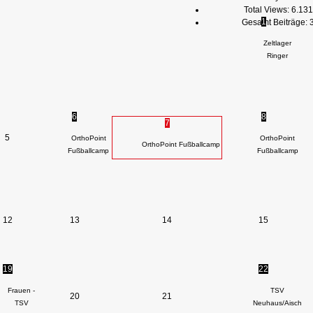
Total Views:
6.131
1
Gesamt Beiträge:
Zeltlager
Ringer
6
8
7
5
OrthoPoint
OrthoPoint
OrthoPoint Fußballcamp
Fußballcamp
Fußballcamp
12
13
14
15
19
22
Frauen -
TSV
20
21
TSV
Neuhaus/Aisch