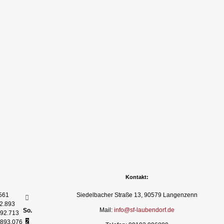
Kontakt:
561
Siedelbacher Straße 13, 90579 Langenzenn
2.893
Mail:
info@sf-laubendorf.de
So.
92.713
2
893.076