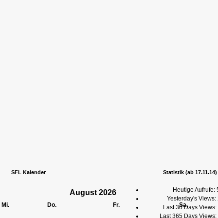
SFL Kalender
Statistik (ab 17.11.14)
Heutige Aufrufe:
August
2026
Yesterday's Views:
Mi.
Do.
Fr.
Sa.
Last 30 Days Views:
Last 365 Days Views: