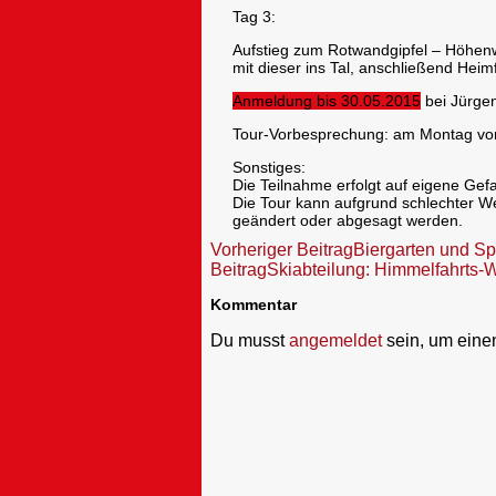
Tag 3:
Aufstieg zum Rotwandgipfel – Höhe
mit dieser ins Tal, anschließend Heimf
Anmeldung bis 30.05.2015
bei Jürgen
Tour-Vorbesprechung: am Montag vorh
Sonstiges:
Die Teilnahme erfolgt auf eigene Gefa
Die Tour kann aufgrund schlechter We
geändert oder abgesagt werden.
Beitragsnavigation
Vorheriger Beitrag
Biergarten und Sp
Beitrag
Skiabteilung: Himmelfahrts
Kommentar
Du musst
angemeldet
sein, um ein