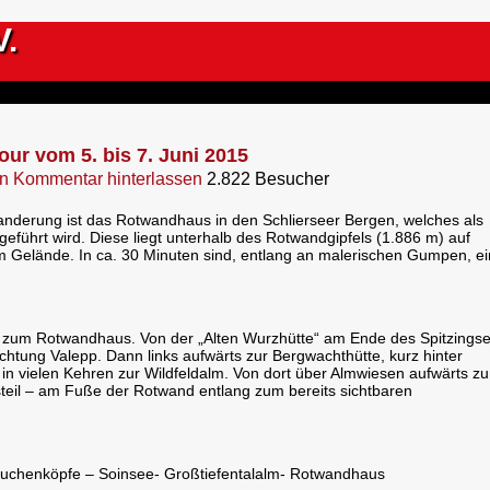
V.
our vom 5. bis 7. Juni 2015
in
Kommentar hinterlassen
2.822 Besucher
anderung ist das Rotwandhaus in den Schlierseer Bergen, welches als
 geführt wird.
Diese liegt unterhalb des Rotwandgipfels (1.886 m) auf
 Gelände. In ca. 30 Minuten sind, entlang an malerischen Gumpen, ei
g zum Rotwandhaus. Von der „Alten Wurzhütte“ am Ende des Spitzings
chtung Valepp. Dann links aufwärts zur Bergwachthütte, kurz hinter
in vielen Kehren zur Wildfeldalm. Von dort über Almwiesen aufwärts z
steil – am Fuße der Rotwand entlang zum bereits sichtbaren
uchenköpfe – Soinsee- Großtiefentalalm- Rotwandhaus