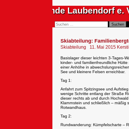
Zum
Sportfreunde Laubendorf e. 
Inhalt
springen
Suchen
Suchen
nach:
Skiabteilung: Familienbergt
Skiabteilung
11. Mai 2015
Kerst
Basislager dieser leichten 3-Tages-W
kinder- und familienfreundliche Hütte
einer Anhöhe in abwechslungsreichem
See und kleinere Felsen erreichbar.
Tag 1:
Anfahrt zum Spitzingsee und Aufstie
wenige Schritte entlang der Straße Ri
dieser rechts ab und durch Hochwald 
Klammstein und schließlich – mäßig 
Rotwandhaus.
Tag 2:
Rundwanderung: Kümpfelscharte – R