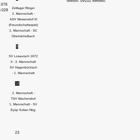
Telefon: 09102 996880
.076
Zeltlager Ringer
3.028
2. Mannschaft -
ASV Weisendorf III
(Freundschaftsspiel)
1. Mannschaft - SC
Obermichelbach
9
SV Losaurach 1972
II - 2. Mannschaft
SV Hagenbüchach
- 1. Mannschaft
16
2. Mannschaft -
TSV Wachendorf
1. Mannschaft - SV
Eyüp Sultan Nbg.
23