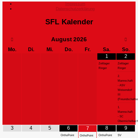
Impressum
Datenschutzerklärung
SFL Kalender
August
2026
Mo.
Di.
Mi.
Do.
Fr.
Sa.
So.
1
2
Zeltlager
Zeltlager
Ringer
Ringer
2.
Mannschaft
- ASV
Weisendorf
III
(Freundschaftss
1.
Mannschaft
- SC
Obermichelbac
3
4
5
6
8
9
7
OrthoPoint
OrthoPoint
SV
OrthoPoint