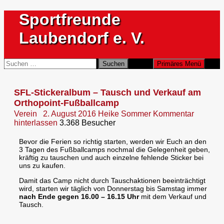
Zum
Sportfreunde
Inhalt
springen
Laubendorf e. V.
Suchen
Suchen
Primäres Menü
nach:
SFL-Stickeralbum – Tausch und Verkauf am
Orthopoint-Fußballcamp
Verein
2. August 2016
Heike Sommer
Kommentar
hinterlassen
3.368 Besucher
Bevor die Ferien so richtig starten, werden wir Euch an den
3 Tagen des Fußballcamps nochmal die Gelegenheit geben,
kräftig zu tauschen und auch einzelne fehlende Sticker bei
uns zu kaufen.
Damit das Camp nicht durch Tauschaktionen beeinträchtigt
wird, starten wir täglich von Donnerstag bis Samstag immer
nach Ende gegen 16.00 – 16.15 Uhr
mit dem Verkauf und
Tausch.