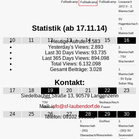
Fußballcamp
Fußballcamp
Losaurach
Fußballcamp
1972 II - 2.
Mannschaft
SV
Hagenbüchach
Statistik (ab 17.11.14)
- 1.
Mannschaft
10
11
12
13
14
15
16
Heutige Aufrufe:
1.583
Yesterday's Views:
2.893
2.
Last 30 Days Views:
93.735
Mannschaft
- TSV
Last 365 Days Views:
894.098
Wachendorf
Total Views:
6.132.098
Gesamt Beiträge:
3.028
1.
Mannschaft
- SV Eyüp
Kontakt:
Sultan Nbg.
17
18
19
20
21
22
23
Siedelbacher Straße 13, 90579 Langenzenn
Frauen -
TSV
TSV
Neuhaus/Aisch
Mail:
info@sf-laubendorf.de
Altenberg
- Frauen
24
25
26
27
28
29
30
Telefon: 09102 996880
1.
Dorffest
2.
Mannschaft
Mannschaft
- (SG)
- (SG) SV
Oberasbach/Weinzierlein-
Seukendorf