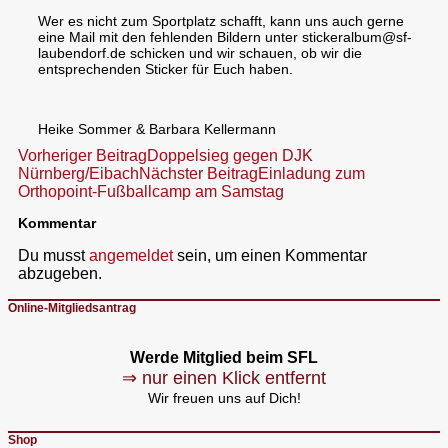
Wer es nicht zum Sportplatz schafft, kann uns auch gerne
eine Mail mit den fehlenden Bildern unter stickeralbum@sf-
laubendorf.de schicken und wir schauen, ob wir die
entsprechenden Sticker für Euch haben.
Heike Sommer & Barbara Kellermann
Beitragsnavigation
Vorheriger Beitrag
Doppelsieg gegen DJK
Nürnberg/Eibach
Nächster Beitrag
Einladung zum
Orthopoint-Fußballcamp am Samstag
Kommentar
Du musst
angemeldet
sein, um einen Kommentar
abzugeben.
Online-Mitgliedsantrag
Werde Mitglied beim SFL
⇒ nur einen Klick entfernt
Wir freuen uns auf Dich!
Shop