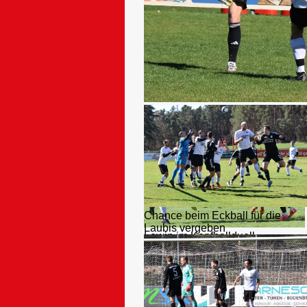
Christian versucht am Gegner v
Chance beim Eckball für die
Laubis vergeben
Lewin im Kopfballduell