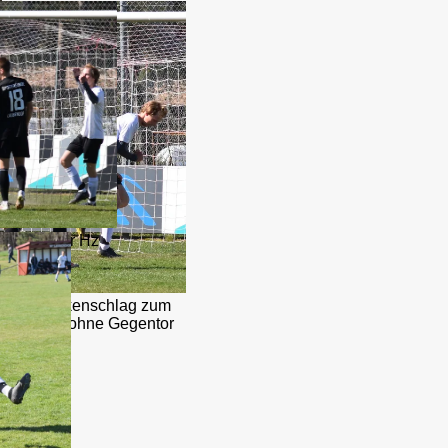
 der Abwehr Hz
ächste Nackenschlag zum
ei Spielen ohne Gegentor