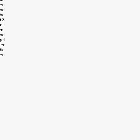
den
und
lbe
0:3
eit
en.
und
gel
der
die
ren