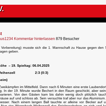
V.
t
aus1234
Kommentar hinterlassen
879 Besucher
kl. Vorbereitung) musste sich die 1. Mannschaft zu Hause gegen den
lagen geben.
öhe – 19. Spieltag: 06.04.2025
ach-Weihenzell 2:3 (0:3)
heim)
 Zweikämpfen im Mittelfeld. Dann nach 6 Minuten eine erste Laubendor
. In der 19. Minute wurde Bechert in den Raum geschickt, aber sei
parieren. Von den Gästen kam bis dahin wenig doch plötzlich tauc
use auf und schloss ab. Sein versuchte traf aber nur das Aluminium.
esser. Nach einem langen Ball tauchte er alleine vor Becker auf 
g. Nun riss Wernsbach-Weihenzell das Spielgeschehen an sich und 