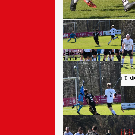
Elias wird im Sechzehner gestop
schlenzt den Ball ins rechte
Toreck
eine erste von vielen Ecken für di
Sportfreunde
aber der Gästekeeper rettet
mit starkem Reflex zur Ecke