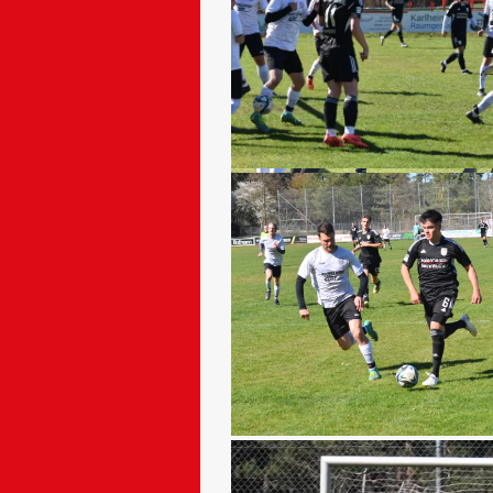
Aaron wird schön freigespielt
Verwirrung im Gästestrafraum
Dominic beim Kopfballversuch
aber der Ball geht nicht über die L
wieder Aaron, der in Hz eins viel
unterwegs war