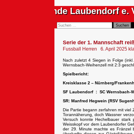
Zum
Sportfreunde Laubendorf e. 
Inhalt
springen
Suchen
Suchen
nach:
Serie der 1. Mannschaft reiß
Fussball Herren
6. April 2025
kl
Nach zuletzt 4 Siegen in Folge (in
Wernsbach-Weihenzell mit 2:3 gesch
Spielbericht:
Kreisklasse 2 – Nürnberg/Frankenh
SF Laubendorf : SC Wernsb
SR: Manfred Hegwein (RSV Sugen
Die Partie begann zerfahren mit viel
Torannäherung, doch Wassner verzog
Versuch konnte Hechelbauer stark 
Weisskopf vor dem Laubendorfer Gehä
der 29. Minute machte es Fränzel b
überlupfte diesen zur Gästeführun