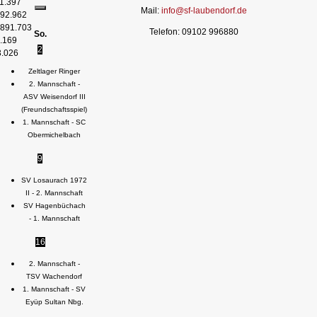
1.397
Mail:
info@sf-laubendorf.de
92.962
891.703
Telefon: 09102 996880
So.
.169
2
3.026
Zeltlager Ringer
2. Mannschaft -
ASV Weisendorf III
(Freundschaftsspiel)
1. Mannschaft - SC
Obermichelbach
9
SV Losaurach 1972
II - 2. Mannschaft
SV Hagenbüchach
- 1. Mannschaft
16
2. Mannschaft -
TSV Wachendorf
1. Mannschaft - SV
Eyüp Sultan Nbg.