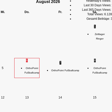
Yesterday's Views:
August
2026
Last 30 Days Views:
Last 365 Days Views:
Mi.
Do.
Fr.
Sa.
Total Views:
6.128
Gesamt Beiträge:
1
Zeltlager
Ringer
6
8
7
5
OrthoPoint
OrthoPoint
OrthoPoint Fußballcamp
Fußballcamp
Fußballcamp
12
13
14
15