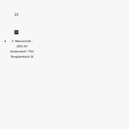
23
30
2. Mannschaft -
(SG) SV
Seukendorf / TSV
Burgfarrnbach III