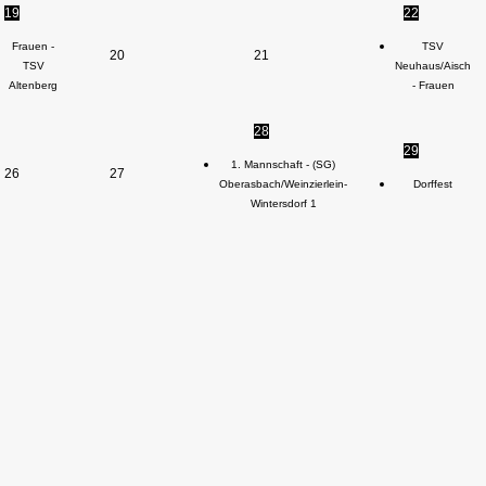
19
22
Frauen -
TSV
20
21
TSV
Neuhaus/Aisch
Altenberg
- Frauen
28
29
1. Mannschaft - (SG)
26
27
Oberasbach/Weinzierlein-
Dorffest
Wintersdorf 1