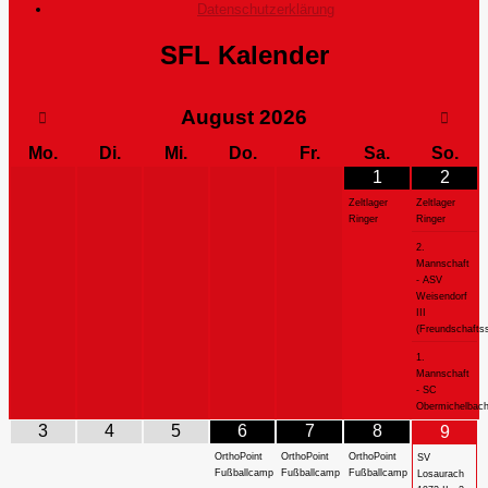
Datenschutzerklärung
SFL Kalender
August
2026
Mo.
Di.
Mi.
Do.
Fr.
Sa.
So.
1
2
Zeltlager
Zeltlager
Ringer
Ringer
2.
Mannschaft
- ASV
Weisendorf
III
(Freundschaftss
1.
Mannschaft
- SC
Obermichelbac
3
4
5
6
7
8
9
OrthoPoint
OrthoPoint
OrthoPoint
SV
Fußballcamp
Fußballcamp
Fußballcamp
Losaurach