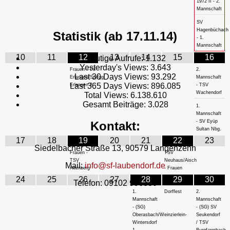
1972 II - 2.
Mannschaft
SV
Hagenbüchach
Statistik (ab 17.11.14)
- 1.
Mannschaft
10
11
12
13
14
15
16
Heutige Aufrufe:
1.132
Yesterday's Views:
3.643
Frauen - TV
2.
Last 30 Days Views:
93.292
Erlangen/SpVgg
Mannschaft
Last 365 Days Views:
896.085
Erlangen 2
- TSV
Wachendorf
Total Views:
6.138.610
Gesamt Beiträge:
3.028
1.
Mannschaft
- SV Eyüp
Kontakt:
Sultan Nbg.
17
18
19
20
21
22
23
Siedelbacher Straße 13, 90579 Langenzenn
Frauen -
TSV
TSV
Neuhaus/Aisch
Mail:
info@sf-laubendorf.de
Altenberg
- Frauen
24
25
26
27
28
29
30
Telefon: 09102 996880
1.
Dorffest
2.
Mannschaft
Mannschaft
- (SG)
- (SG) SV
Oberasbach/Weinzierlein-
Seukendorf
Wintersdorf
/ TSV
1
Burgfarrnbach