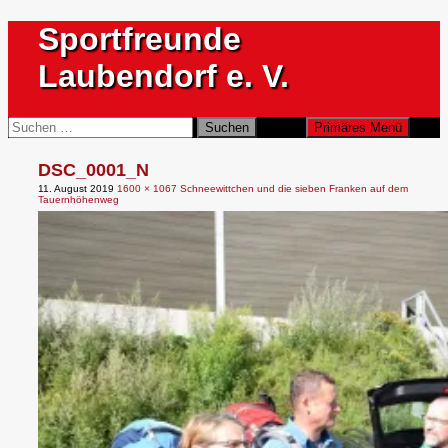
Zum
Sportfreunde
Inhalt
springen
Laubendorf e. V.
Suchen
Suchen
Primäres Menü
nach:
DSC_0001_N
11. August 2019
1600 × 1067
Schneewittchen und die sieben Franken auf dem
Tauernhöhenweg