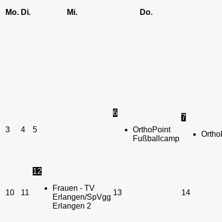
Mo.
Di.
Mi.
Do.
6
7
3
4
5
OrthoPoint
Ortho
Fußballcamp
12
Frauen - TV
10
11
13
14
Erlangen/SpVgg
Erlangen 2