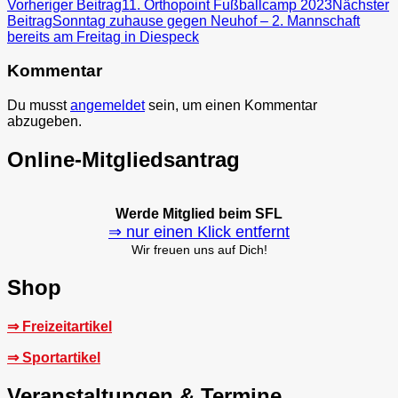
Beitragsnavigation
Vorheriger Beitrag
11. Orthopoint Fußballcamp 2023
Nächster
Beitrag
Sonntag zuhause gegen Neuhof – 2. Mannschaft
bereits am Freitag in Diespeck
Kommentar
Du musst
angemeldet
sein, um einen Kommentar
abzugeben.
Online-Mitgliedsantrag
Werde Mitglied beim SFL
⇒ nur einen Klick entfernt
Wir freuen uns auf Dich!
Shop
⇒ Freizeitartikel
⇒ Sportartikel
Veranstaltungen & Termine