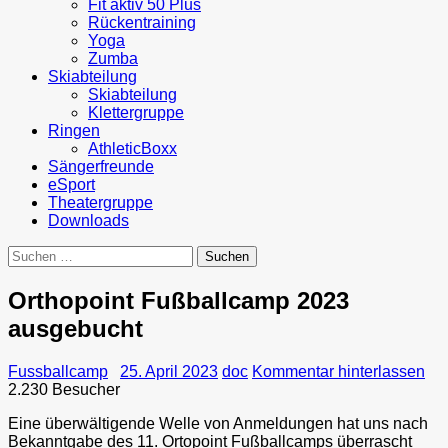
Fit aktiv 50 Plus
Rückentraining
Yoga
Zumba
Skiabteilung
Skiabteilung
Klettergruppe
Ringen
AthleticBoxx
Sängerfreunde
eSport
Theatergruppe
Downloads
Suchen
nach:
Orthopoint Fußballcamp 2023
ausgebucht
Fussballcamp
25. April 2023
doc
Kommentar hinterlassen
2.230 Besucher
Eine überwältigende Welle von Anmeldungen
hat uns nach
Bekanntgabe des 11. Ortopoint Fußballcamps überrascht