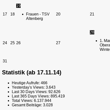
19
17
18
Frauen - TSV
20
21
Altenberg
28
1. Ma
24
25
26
27
Obera
Winte
31
Statistik (ab 17.11.14)
Heutige Aufrufe:
466
Yesterday's Views:
3.643
Last 30 Days Views:
92.626
Last 365 Days Views:
895.419
Total Views:
6.137.944
Gesamt Beiträge:
3.028