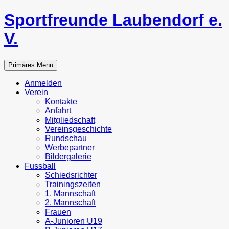
Zum
Sportfreunde Laubendorf e.
Inhalt
springen
V.
Suchen
Primäres Menü
Anmelden
Verein
Kontakte
Anfahrt
Mitgliedschaft
Vereinsgeschichte
Rundschau
Werbepartner
Bildergalerie
Fussball
Schiedsrichter
Trainingszeiten
1. Mannschaft
2. Mannschaft
Frauen
A-Junioren U19