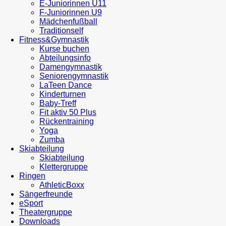
E-Juniorinnen U11
F-Juniorinnen U9
Mädchenfußball
Traditionself
Fitness&Gymnastik
Kurse buchen
Abteilungsinfo
Damengymnastik
Seniorengymnastik
LaTeen Dance
Kinderturnen
Baby-Treff
Fit aktiv 50 Plus
Rückentraining
Yoga
Zumba
Skiabteilung
Skiabteilung
Klettergruppe
Ringen
AthleticBoxx
Sängerfreunde
eSport
Theatergruppe
Downloads