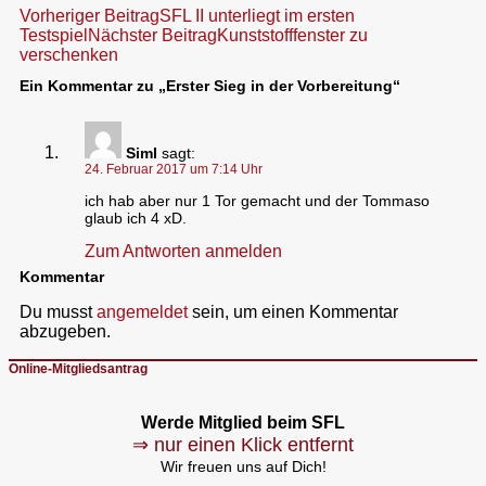
Beitragsnavigation
Vorheriger Beitrag
SFL II unterliegt im ersten
Testspiel
Nächster Beitrag
Kunststofffenster zu
verschenken
Ein Kommentar zu „Erster Sieg in der Vorbereitung“
Siml
sagt:
24. Februar 2017 um 7:14 Uhr
ich hab aber nur 1 Tor gemacht und der Tommaso
glaub ich 4 xD.
Zum Antworten anmelden
Kommentar
Du musst
angemeldet
sein, um einen Kommentar
abzugeben.
Online-Mitgliedsantrag
Werde Mitglied beim SFL
⇒ nur einen Klick entfernt
Wir freuen uns auf Dich!