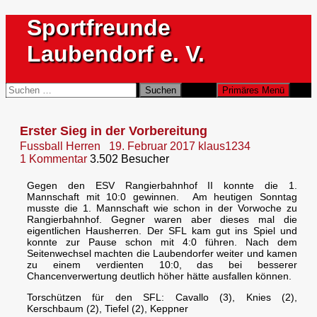
Zum
Sportfreunde
Inhalt
springen
Laubendorf e. V.
Suchen
Suchen
Primäres Menü
nach:
Erster Sieg in der Vorbereitung
Fussball Herren
19. Februar 2017
klaus1234
1 Kommentar
3.502 Besucher
Gegen den ESV Rangierbahnhof II konnte die 1.
Mannschaft mit 10:0 gewinnen.
Am heutigen Sonntag
musste die 1. Mannschaft wie schon in der Vorwoche zu
Rangierbahnhof. Gegner waren aber dieses mal die
eigentlichen Hausherren. Der SFL kam gut ins Spiel und
konnte zur Pause schon mit 4:0 führen. Nach dem
Seitenwechsel machten die Laubendorfer weiter und kamen
zu einem verdienten 10:0, das bei besserer
Chancenverwertung deutlich höher hätte ausfallen können.
Torschützen für den SFL: Cavallo (3), Knies (2),
Kerschbaum (2), Tiefel (2), Keppner