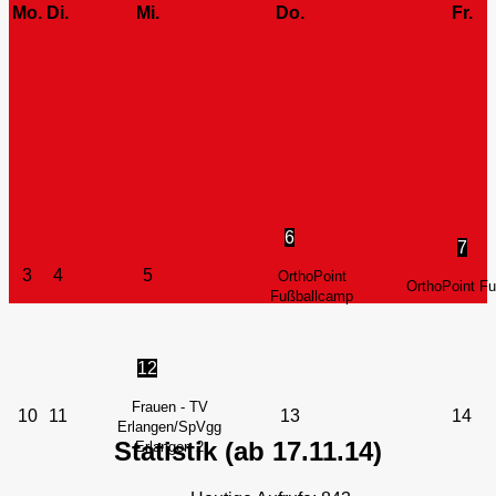
Mo.
Di.
Mi.
Do.
Fr.
6
7
3
4
5
OrthoPoint
OrthoPoint F
Fußballcamp
12
Frauen - TV
10
11
13
14
Erlangen/SpVgg
Statistik (ab 17.11.14)
Erlangen 2