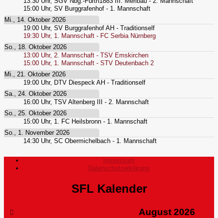
13:30
Uhr,
SGV Nbg.-Fürth1883 III. Merlbau - 2. Mannschaft
15:00
Uhr,
SV Burggrafenhof - 1. Mannschaft
Mi., 14. Oktober 2026
19:00
Uhr,
SV Burggrafenhof AH - Traditionself
19:30
Uhr,
1. Mannschaft - FC Serbia Nürnberg
So., 18. Oktober 2026
13:00
Uhr,
2. Mannschaft - TSV Emskirchen
15:00
Uhr,
1. Mannschaft - STV Deutenbach 2
Mi., 21. Oktober 2026
19:00
Uhr,
DTV Diespeck AH - Traditionself
Sa., 24. Oktober 2026
16:00
Uhr,
TSV Altenberg III - 2. Mannschaft
So., 25. Oktober 2026
15:00
Uhr,
1. FC Heilsbronn - 1. Mannschaft
So., 1. November 2026
14:30
Uhr,
SC Obermichelbach - 1. Mannschaft
Impressum
Datenschutzerklärung
SFL Kalender
August
2026