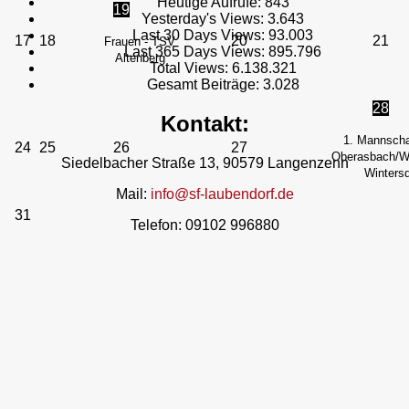
Heutige Aufrufe:
843
19
Yesterday's Views:
3.643
Last 30 Days Views:
93.003
17
18
20
21
Frauen - TSV
Last 365 Days Views:
895.796
Altenberg
Total Views:
6.138.321
Gesamt Beiträge:
3.028
28
Kontakt:
1. Mannscha
24
25
26
27
Oberasbach/We
Siedelbacher Straße 13, 90579 Langenzenn
Wintersd
Mail:
info@sf-laubendorf.de
31
Telefon: 09102 996880