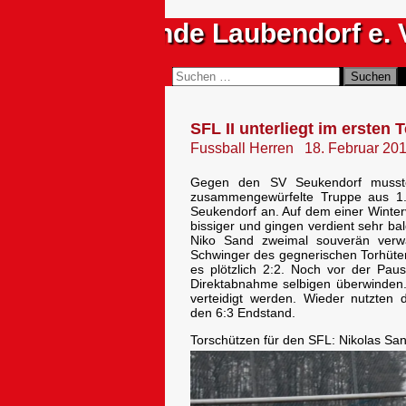
Zum
Sportfreunde Laubendorf e. 
Inhalt
springen
Suchen
Suchen
nach:
SFL II unterliegt im ersten T
Fussball Herren
18. Februar 20
Gegen den SV Seukendorf musste
zusammengewürfelte Truppe aus 1.
Seukendorf an. Auf dem einer Winter
bissiger und gingen verdient sehr b
Niko Sand zweimal souverän verw
Schwinger des gegnerischen Torhüter
es plötzlich 2:2. Noch vor der Pa
Direktabnahme selbigen überwinden.
verteidigt werden. Wieder nutzten 
den 6:3 Endstand.
Torschützen für den SFL: Nikolas Sa