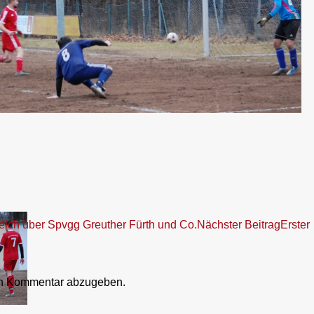
eich über Spvgg Greuther Fürth und Co.
Nächster Beitrag
Erster
en Kommentar abzugeben.