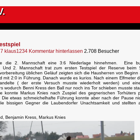
V.
estspiel
17
klaus1234
Kommentar hinterlassen
2.708 Besucher
 die 2. Mannschaft eine 3:6 Niederlage hinnehmen.
Eine bu
 Und 2. Mannschaft trat zum ersten Testspiel der Reserve beim
vorbereitung üblichen Geläuf zeigten sich die Hausherren von Beginn
ald mit 2:0 in Führung. Danach wurde es kurios. Nach einem Elfmeter 
andelte ( der erste Versuch musste wiederholt werden) und ei
s wodurch Benni Kress den Ball nur noch ins Tor schieben musste st
use konnte Markus Knies nach Zuspiel des gegnerischen Torhüters 
 Die etwas schmeichelhafte Führung konnte aber nach der Pause ni
die bissigen Gegner die Laubendorfer Unachtsamkeit und stellten 
nd, Benjamin Kress, Markus Knies