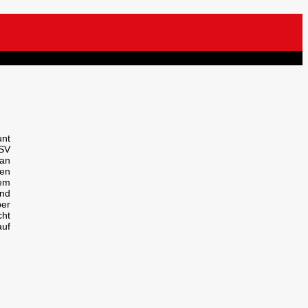
nt
 SV
 an
den
nem
and
per
cht
auf