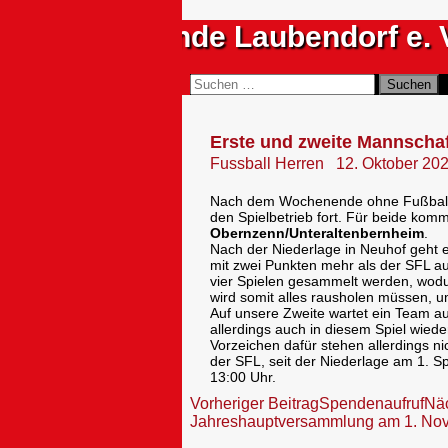
Zum
Sportfreunde Laubendorf e. 
Inhalt
springen
Suchen
Suchen
nach:
Erste und zweite Mannscha
Fussball Herren
12. Oktober 20
Nach dem Wochenende ohne Fußball 
den Spielbetrieb fort. Für beide kom
Obernzenn/Unteraltenbernheim
.
Nach der Niederlage in Neuhof geht es
mit zwei Punkten mehr als der SFL au
vier Spielen gesammelt werden, wodu
wird somit alles rausholen müssen, u
Auf unsere Zweite wartet ein Team aus
allerdings auch in diesem Spiel wie
Vorzeichen dafür stehen allerdings n
der SFL, seit der Niederlage am 1. 
13:00 Uhr.
Beitragsnavigation
Vorheriger Beitrag
Spendenaufruf
Näc
Jahreshauptversammlung am 1. No