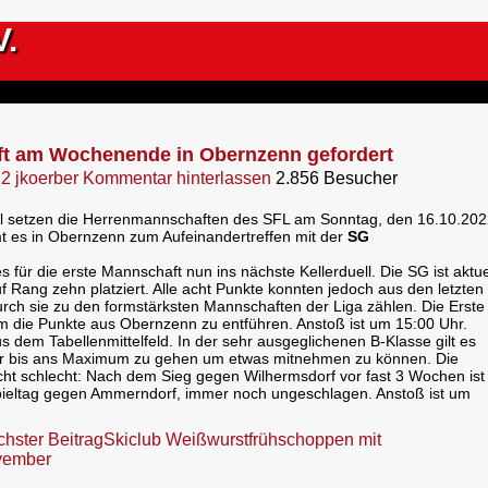
V.
ft am Wochenende in Obernzenn gefordert
22
jkoerber
Kommentar hinterlassen
2.856 Besucher
setzen die Herrenmannschaften des SFL am Sonntag, den 16.10.202
mt es in Obernzenn zum Aufeinandertreffen mit der
SG
 für die erste Mannschaft nun ins nächste Kellerduell. Die SG ist aktue
f Rang zehn platziert. Alle acht Punkte konnten jedoch aus den letzten
rch sie zu den formstärksten Mannschaften der Liga zählen. Die Erste
m die Punkte aus Obernzenn zu entführen. Anstoß ist um 15:00 Uhr.
 dem Tabellenmittelfeld. In der sehr ausgeglichenen B-Klasse gilt es
der bis ans Maximum zu gehen um etwas mitnehmen zu können. Die
icht schlecht: Nach dem Sieg gegen Wilhermsdorf vor fast 3 Wochen ist
Spieltag gegen Ammerndorf, immer noch ungeschlagen. Anstoß ist um
hster Beitrag
Skiclub Weißwurstfrühschoppen mit
vember