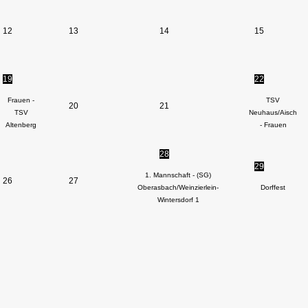
12
13
14
15
19
22
Frauen -
TSV
20
21
TSV
Neuhaus/Aisch
Altenberg
- Frauen
28
29
1. Mannschaft - (SG)
26
27
Oberasbach/Weinzierlein-
Dorffest
Wintersdorf 1