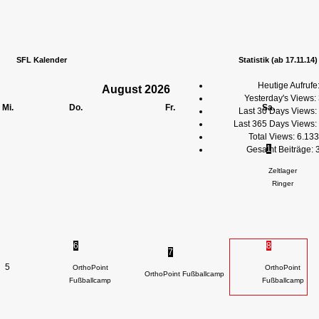
SFL Kalender
Statistik (ab 17.11.14)
Heutige Aufrufe
August
2026
Yesterday's Views:
Mi.
Do.
Fr.
Sa.
Last 30 Days Views:
Last 365 Days Views:
Total Views:
6.133
1
Gesamt Beiträge:
Zeltlager
Ringer
6
8
7
5
OrthoPoint
OrthoPoint
OrthoPoint Fußballcamp
Fußballcamp
Fußballcamp