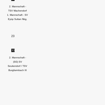
2. Mannschaft -
TSV Wachendorf
1. Mannschaft - SV
Eyüp Sultan Nbg.
23
30
2. Mannschaft -
(SG) SV
Seukendorf / TSV
Burgfarrnbach III