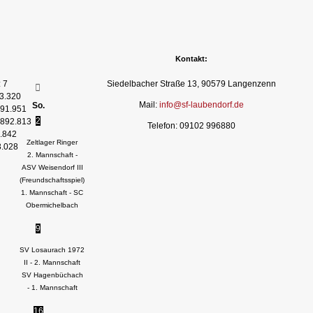
Kontakt:
:
7
Siedelbacher Straße 13, 90579 Langenzenn
3.320
Mail:
info@sf-laubendorf.de
So.
91.951
2
892.813
Telefon: 09102 996880
.842
Zeltlager Ringer
3.028
2. Mannschaft -
ASV Weisendorf III
(Freundschaftsspiel)
1. Mannschaft - SC
Obermichelbach
9
SV Losaurach 1972
II - 2. Mannschaft
SV Hagenbüchach
- 1. Mannschaft
16