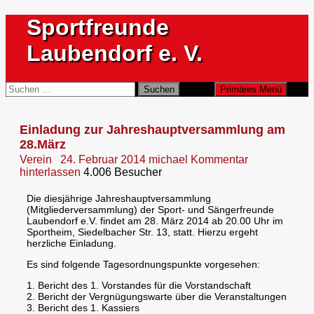
Zum
Sportfreunde
Inhalt
springen
Laubendorf e. V.
Suchen
Suchen
Primäres Menü
nach:
Einladung zur Jahreshauptversammlung am
28.März
Verein
24. Februar 2014
michael
Kommentar
hinterlassen
4.006 Besucher
Die diesjährige Jahreshauptversammlung
(Mitgliederversammlung) der Sport- und Sängerfreunde
Laubendorf e.V.
findet am 28. März 2014 ab 20.00 Uhr im
Sportheim, Siedelbacher Str. 13, statt. Hierzu ergeht
herzliche Einladung.
Es sind folgende Tagesordnungspunkte vorgesehen:
1. Bericht des 1. Vorstandes für die Vorstandschaft
2. Bericht der Vergnügungswarte über die Veranstaltungen
3. Bericht des 1. Kassiers