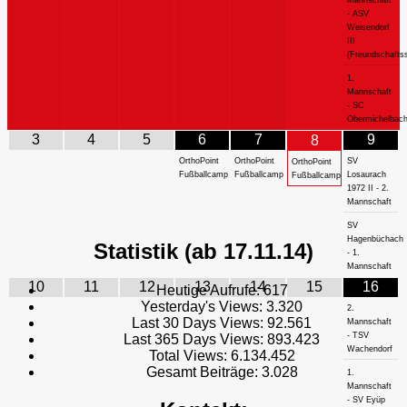
- ASV
Weisendorf
III
(Freundschaftss
1.
Mannschaft
- SC
Obermichelbac
3
4
5
6
7
9
8
OrthoPoint
OrthoPoint
SV
OrthoPoint
Fußballcamp
Fußballcamp
Losaurach
Fußballcamp
1972 II - 2.
Mannschaft
SV
Hagenbüchach
Statistik (ab 17.11.14)
- 1.
Mannschaft
10
11
12
13
14
15
16
Heutige Aufrufe:
617
Yesterday's Views:
3.320
2.
Last 30 Days Views:
92.561
Mannschaft
- TSV
Last 365 Days Views:
893.423
Wachendorf
Total Views:
6.134.452
Gesamt Beiträge:
3.028
1.
Mannschaft
- SV Eyüp