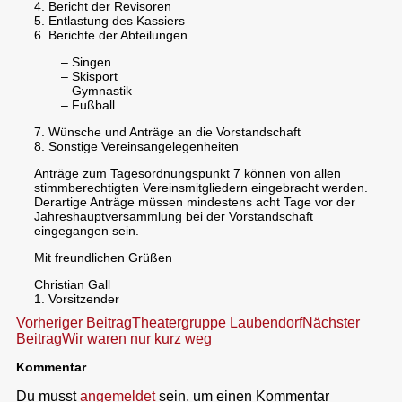
4. Bericht der Revisoren
5. Entlastung des Kassiers
6. Berichte der Abteilungen
– Singen
– Skisport
– Gymnastik
– Fußball
7. Wünsche und Anträge an die Vorstandschaft
8. Sonstige Vereinsangelegenheiten
Anträge zum Tagesordnungspunkt 7 können von allen
stimmberechtigten Vereinsmitgliedern eingebracht werden.
Derartige Anträge müssen mindestens acht Tage vor der
Jahreshauptversammlung bei der Vorstandschaft
eingegangen sein.
Mit freundlichen Grüßen
Christian Gall
1. Vorsitzender
Beitragsnavigation
Vorheriger Beitrag
Theatergruppe Laubendorf
Nächster
Beitrag
Wir waren nur kurz weg
Kommentar
Du musst
angemeldet
sein, um einen Kommentar