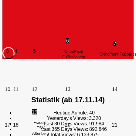
6
7
3
4
5
OrthoPoint
OrthoPoint Fußball
Fußballcamp
10
11
12
13
14
Statistik (ab 17.11.14)
19
Heutige Aufrufe:
40
Yesterday's Views:
3.320
Frauen -
Last 30 Days Views:
91.984
17
18
20
21
TSV
Last 365 Days Views:
892.846
Altenberg
Total Views:
6.133.875