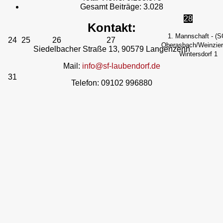
Gesamt Beiträge:
3.028
28
Kontakt:
1. Mannschaft - (S
24
25
26
27
Oberasbach/Weinzierl
Siedelbacher Straße 13, 90579 Langenzenn
Wintersdorf 1
Mail:
info@sf-laubendorf.de
31
Telefon: 09102 996880