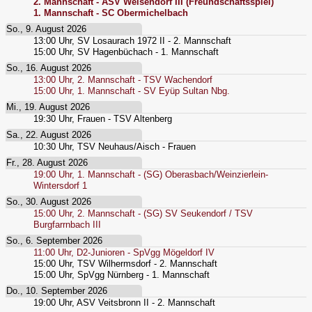
2. Mannschaft - ASV Weisendorf III (Freundschaftsspiel)
1. Mannschaft - SC Obermichelbach
So., 9. August 2026
13:00
Uhr,
SV Losaurach 1972 II - 2. Mannschaft
15:00
Uhr,
SV Hagenbüchach - 1. Mannschaft
So., 16. August 2026
13:00
Uhr,
2. Mannschaft - TSV Wachendorf
15:00
Uhr,
1. Mannschaft - SV Eyüp Sultan Nbg.
Mi., 19. August 2026
19:30
Uhr,
Frauen - TSV Altenberg
Sa., 22. August 2026
10:30
Uhr,
TSV Neuhaus/Aisch - Frauen
Fr., 28. August 2026
19:00
Uhr,
1. Mannschaft - (SG) Oberasbach/Weinzierlein-
Wintersdorf 1
So., 30. August 2026
15:00
Uhr,
2. Mannschaft - (SG) SV Seukendorf / TSV
Burgfarrnbach III
So., 6. September 2026
11:00
Uhr,
D2-Junioren - SpVgg Mögeldorf IV
15:00
Uhr,
TSV Wilhermsdorf - 2. Mannschaft
15:00
Uhr,
SpVgg Nürnberg - 1. Mannschaft
Do., 10. September 2026
19:00
Uhr,
ASV Veitsbronn II - 2. Mannschaft