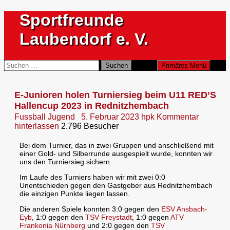
Zum
Sportfreunde
Inhalt
springen
Laubendorf e. V.
Suchen
Suchen
Primäres Menü
nach:
E-Junioren holen Turniersieg beim U11 RED’S
Hallencup 2023 in Rednitzhembach
Fussball Jugend
5. Februar 2023
hpk
Kommentar
hinterlassen
2.796 Besucher
Bei dem Turnier, das in zwei Gruppen und anschließend mit
einer Gold- und Silberrunde ausgespielt wurde, konnten wir
uns den Turniersieg sichern.
Im Laufe des Turniers haben wir mit zwei 0:0
Unentschieden gegen den Gastgeber aus Rednitzhembach
die einzigen Punkte liegen lassen.
Die anderen Spiele konnten 3:0 gegen den
ESV Ansbach-
Eyb
, 1:0 gegen den
TSV Freystadt
, 1:0 gegen
ATV
Frankonia Nürnberg
und 2:0 gegen den
TSV