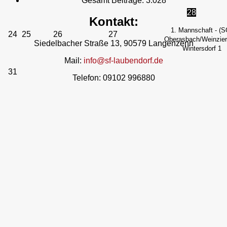
Gesamt Beiträge:
3.028
28
Kontakt:
1. Mannschaft - (S
24
25
26
27
Oberasbach/Weinzierl
Siedelbacher Straße 13, 90579 Langenzenn
Wintersdorf 1
Mail:
info@sf-laubendorf.de
31
Telefon: 09102 996880