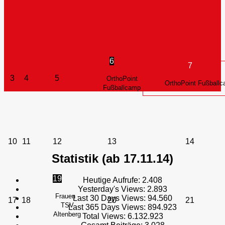
6
7
3
4
5
OrthoPoint
OrthoPoint Fußball
Fußballcamp
10
11
12
13
14
Statistik (ab 17.11.14)
19
Heutige Aufrufe:
2.408
Yesterday's Views:
2.893
Frauen -
Last 30 Days Views:
94.560
17
18
20
21
TSV
Last 365 Days Views:
894.923
Altenberg
Total Views:
6.132.923