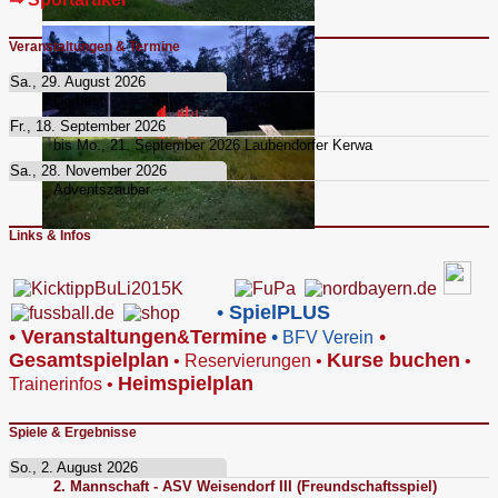
Veranstaltungen & Termine
Sa., 29. August 2026
Dorffest
Fr., 18. September 2026
bis
Mo., 21. September 2026
Laubendorfer Kerwa
Sa., 28. November 2026
Adventszauber
Links & Infos
•
SpielPLUS
•
V
eranstaltungen
Termine
•
•
&
BFV Verein
Gesamtspielplan
Kurse buchen
•
Reservierungen
•
•
Heimspielplan
Trainerinfos
•
Spiele & Ergebnisse
So., 2. August 2026
2. Mannschaft - ASV Weisendorf III (Freundschaftsspiel)