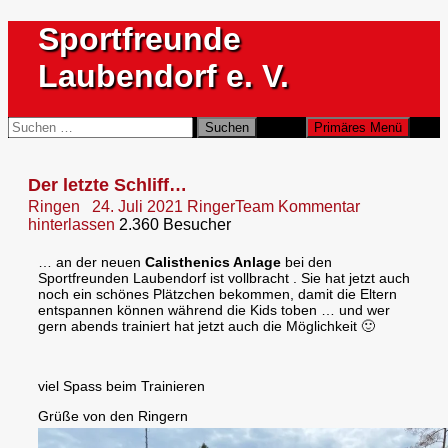
Zum
Sportfreunde
Inhalt
springen
Laubendorf e. V.
Suchen
Suchen
Primäres Menü
nach:
Der letzte Schliff…
Ringen
24. Juli 2021
RingerTeam
Kommentar
hinterlassen
2.360 Besucher
… an der neuen
Calisthenics Anlage
bei den
Sportfreunden Laubendorf ist vollbracht .
Sie hat jetzt auch
noch ein schönes Plätzchen bekommen, damit die Eltern
entspannen können während die Kids toben … und wer
gern abends trainiert hat jetzt auch die Möglichkeit 🙂
viel Spass beim Trainieren
Grüße von den Ringern