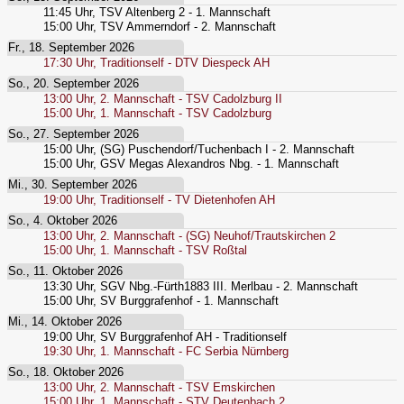
11:45
Uhr,
TSV Altenberg 2 - 1. Mannschaft
15:00
Uhr,
TSV Ammerndorf - 2. Mannschaft
Fr., 18. September 2026
17:30
Uhr,
Traditionself - DTV Diespeck AH
So., 20. September 2026
13:00
Uhr,
2. Mannschaft - TSV Cadolzburg II
15:00
Uhr,
1. Mannschaft - TSV Cadolzburg
So., 27. September 2026
15:00
Uhr,
(SG) Puschendorf/Tuchenbach I - 2. Mannschaft
15:00
Uhr,
GSV Megas Alexandros Nbg. - 1. Mannschaft
Mi., 30. September 2026
19:00
Uhr,
Traditionself - TV Dietenhofen AH
So., 4. Oktober 2026
13:00
Uhr,
2. Mannschaft - (SG) Neuhof/Trautskirchen 2
15:00
Uhr,
1. Mannschaft - TSV Roßtal
So., 11. Oktober 2026
13:30
Uhr,
SGV Nbg.-Fürth1883 III. Merlbau - 2. Mannschaft
15:00
Uhr,
SV Burggrafenhof - 1. Mannschaft
Mi., 14. Oktober 2026
19:00
Uhr,
SV Burggrafenhof AH - Traditionself
19:30
Uhr,
1. Mannschaft - FC Serbia Nürnberg
So., 18. Oktober 2026
13:00
Uhr,
2. Mannschaft - TSV Emskirchen
15:00
Uhr,
1. Mannschaft - STV Deutenbach 2