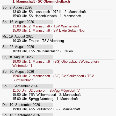
1. Mannschaft - SC Obermichelbach
So., 9. August 2026
13:00
Uhr,
SV Losaurach 1972 II - 2. Mannschaft
15:00
Uhr,
SV Hagenbüchach - 1. Mannschaft
So., 16. August 2026
13:00
Uhr,
2. Mannschaft - TSV Wachendorf
15:00
Uhr,
1. Mannschaft - SV Eyüp Sultan Nbg.
Mi., 19. August 2026
19:30
Uhr,
Frauen - TSV Altenberg
Sa., 22. August 2026
10:30
Uhr,
TSV Neuhaus/Aisch - Frauen
Fr., 28. August 2026
19:00
Uhr,
1. Mannschaft - (SG) Oberasbach/Weinzierlein-
Wintersdorf 1
So., 30. August 2026
15:00
Uhr,
2. Mannschaft - (SG) SV Seukendorf / TSV
Burgfarrnbach III
So., 6. September 2026
11:00
Uhr,
D2-Junioren - SpVgg Mögeldorf IV
15:00
Uhr,
TSV Wilhermsdorf - 2. Mannschaft
15:00
Uhr,
SpVgg Nürnberg - 1. Mannschaft
Do., 10. September 2026
19:00
Uhr,
ASV Veitsbronn II - 2. Mannschaft
So., 13. September 2026