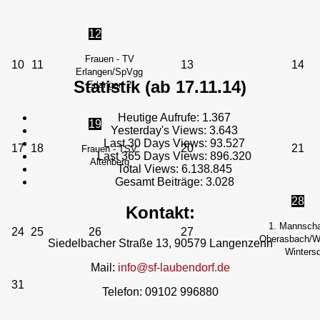
12
Frauen - TV
10
11
13
14
Erlangen/SpVgg
Statistik (ab 17.11.14)
Erlangen 2
Heutige Aufrufe:
1.367
19
Yesterday's Views:
3.643
Last 30 Days Views:
93.527
17
18
20
21
Frauen - TSV
Last 365 Days Views:
896.320
Altenberg
Total Views:
6.138.845
Gesamt Beiträge:
3.028
28
Kontakt:
1. Mannscha
24
25
26
27
Oberasbach/We
Siedelbacher Straße 13, 90579 Langenzenn
Wintersd
Mail:
info@sf-laubendorf.de
31
Telefon: 09102 996880