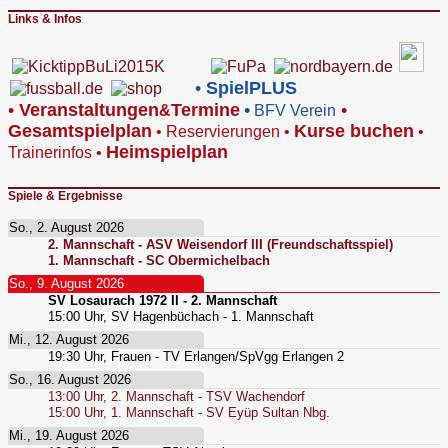
Links & Infos
•
SpielPLUS
•
V
eranstaltungen
Termine
•
•
&
BFV Verein
Gesamtspielplan
Kurse buchen
•
Reservierungen
•
•
Heimspielplan
Trainerinfos
•
Spiele & Ergebnisse
So., 2. August 2026
2. Mannschaft - ASV Weisendorf III (Freundschaftsspiel)
1. Mannschaft - SC Obermichelbach
So., 9. August 2026
SV Losaurach 1972 II - 2. Mannschaft
15:00
Uhr,
SV Hagenbüchach - 1. Mannschaft
Mi., 12. August 2026
19:30
Uhr,
Frauen - TV Erlangen/SpVgg Erlangen 2
So., 16. August 2026
13:00
Uhr,
2. Mannschaft - TSV Wachendorf
15:00
Uhr,
1. Mannschaft - SV Eyüp Sultan Nbg.
Mi., 19. August 2026