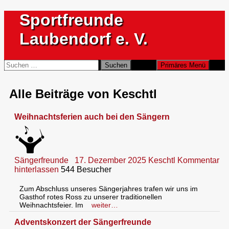
Zum
Sportfreunde
Inhalt
springen
Laubendorf e. V.
Suchen
Suchen
Primäres Menü
nach:
Alle Beiträge von Keschtl
Weihnachtsferien auch bei den Sängern
Sängerfreunde
17. Dezember 2025
Keschtl
Kommentar
hinterlassen
544 Besucher
Zum Abschluss unseres Sängerjahres trafen wir uns im
Gasthof rotes Ross zu unserer traditionellen
Weihnachtsfeier. Im
weiter…
Adventskonzert der Sängerfreunde