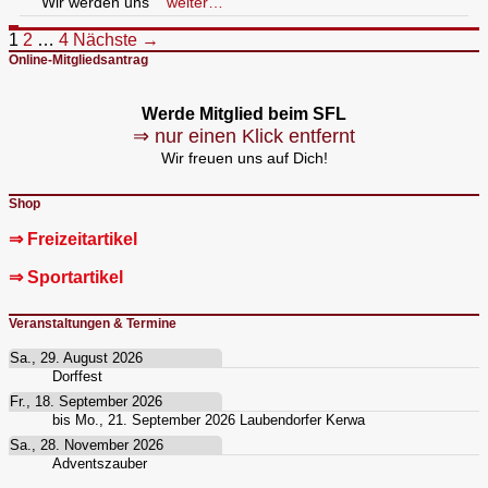
Wir werden uns
weiter…
Beitragsnavigation
1
2
…
4
Nächste →
Online-Mitgliedsantrag
Werde Mitglied beim SFL
⇒ nur einen Klick entfernt
Wir freuen uns auf Dich!
Shop
⇒ Freizeitartikel
⇒ Sportartikel
Veranstaltungen & Termine
Sa., 29. August 2026
Dorffest
Fr., 18. September 2026
bis
Mo., 21. September 2026
Laubendorfer Kerwa
Sa., 28. November 2026
Adventszauber