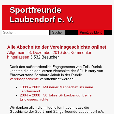
Zum
Sportfreunde
Inhalt
springen
Laubendorf e. V.
Suchen
Suchen
Primäres Menü
nach:
Alle Abschnitte der Vereinsgeschichte online!
Allgemein
8. Dezember 2016
doc
Kommentar
hinterlassen
3.532 Besucher
Dank des außerordentlich Engagements von Felix Durlak
konnten die beiden letzten Abschnitte der SFL-History von
Ehrenvorstand Bernhard Jakob in der Rubrik
Vereinsgeschichte
veröffentlicht werden:
1999 – 2003 Mit neuer Mannschaft ins neue
Jahrtausend
2004 – 2008
50 Jahre SF Laubendorf, eine
Erfolgsgeschichte
Wir danken allen die mitgeholfen haben, dass die
Geschichte der Sport- und Sängerfreunde Laubendorf e.V.