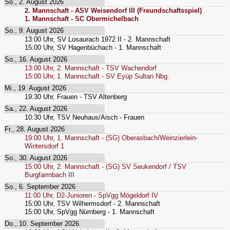
So., 2. August 2026
2. Mannschaft - ASV Weisendorf III (Freundschaftsspiel)
1. Mannschaft - SC Obermichelbach
So., 9. August 2026
13:00
Uhr,
SV Losaurach 1972 II - 2. Mannschaft
15:00
Uhr,
SV Hagenbüchach - 1. Mannschaft
So., 16. August 2026
13:00
Uhr,
2. Mannschaft - TSV Wachendorf
15:00
Uhr,
1. Mannschaft - SV Eyüp Sultan Nbg.
Mi., 19. August 2026
19:30
Uhr,
Frauen - TSV Altenberg
Sa., 22. August 2026
10:30
Uhr,
TSV Neuhaus/Aisch - Frauen
Fr., 28. August 2026
19:00
Uhr,
1. Mannschaft - (SG) Oberasbach/Weinzierlein-
Wintersdorf 1
So., 30. August 2026
15:00
Uhr,
2. Mannschaft - (SG) SV Seukendorf / TSV
Burgfarrnbach III
So., 6. September 2026
11:00
Uhr,
D2-Junioren - SpVgg Mögeldorf IV
15:00
Uhr,
TSV Wilhermsdorf - 2. Mannschaft
15:00
Uhr,
SpVgg Nürnberg - 1. Mannschaft
Do., 10. September 2026