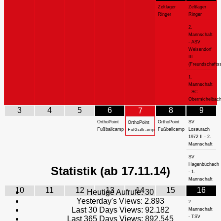
Zeltlager
Zeltlager
Ringer
Ringer
2.
Mannschaft
- ASV
Weisendorf
III
(Freundschaftss
1.
Mannschaft
- SC
Obermichelbac
3
4
5
6
8
9
7
OrthoPoint
OrthoPoint
SV
OrthoPoint
Fußballcamp
Fußballcamp
Losaurach
Fußballcamp
1972 II - 2.
Mannschaft
SV
Hagenbüchach
Statistik (ab 17.11.14)
- 1.
Mannschaft
10
11
12
13
14
15
16
Heutige Aufrufe:
30
Yesterday's Views:
2.893
2.
Last 30 Days Views:
92.182
Mannschaft
- TSV
Last 365 Days Views:
892.545