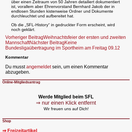
über einen Zeitraum von 50 Jahren detailiert dokumentiert
ist, vorallem aber Ehrenvorstand Bernhard Jakob der in
endlosen Stunden kistenweise Ordner und Dokumente
durchleuchtet und aufbereitet hat.
Ob die „SFL-History“ in gedruckter Form erscheint, wird
noch geklärt.
Beitragsnavigation
Vorheriger Beitrag
Weihnachtsfeier der ersten und zweiten
Mannschaft
Nächster Beitrag
Keine
Bundesligaübertragung im Sportheim am Freitag 09.12
Kommentar
Du musst
angemeldet
sein, um einen Kommentar
abzugeben.
Online-Mitgliedsantrag
Werde Mitglied beim SFL
⇒ nur einen Klick entfernt
Wir freuen uns auf Dich!
Shop
⇒ Freizeitartikel