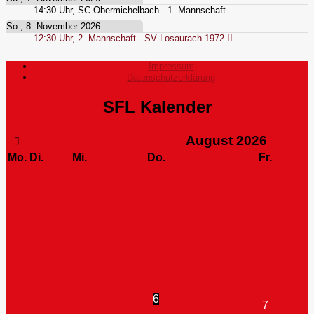
14:30
Uhr,
SC Obermichelbach - 1. Mannschaft
So., 8. November 2026
12:30
Uhr,
2. Mannschaft - SV Losaurach 1972 II
Impressum
Datenschutzerklärung
SFL Kalender
August
2026
Mo.
Di.
Mi.
Do.
Fr.
6
7