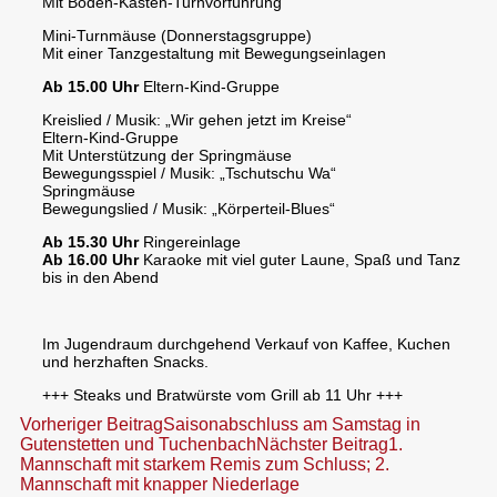
Mit Boden-Kasten-Turnvorführung
Mini-Turnmäuse (Donnerstagsgruppe)
Mit einer Tanzgestaltung mit Bewegungseinlagen
Ab 15.00 Uhr
Eltern-Kind-Gruppe
Kreislied / Musik: „Wir gehen jetzt im Kreise“
Eltern-Kind-Gruppe
Mit Unterstützung der Springmäuse
Bewegungsspiel / Musik: „Tschutschu Wa“
Springmäuse
Bewegungslied / Musik: „Körperteil-Blues“
Ab 15.30 Uhr
Ringereinlage
Ab 16.00 Uhr
Karaoke mit viel guter Laune, Spaß und Tanz
bis in den Abend
Im Jugendraum durchgehend Verkauf von Kaffee, Kuchen
und herzhaften Snacks.
+++ Steaks und Bratwürste vom Grill ab 11 Uhr +++
Beitragsnavigation
Vorheriger Beitrag
Saisonabschluss am Samstag in
Gutenstetten und Tuchenbach
Nächster Beitrag
1.
Mannschaft mit starkem Remis zum Schluss; 2.
Mannschaft mit knapper Niederlage