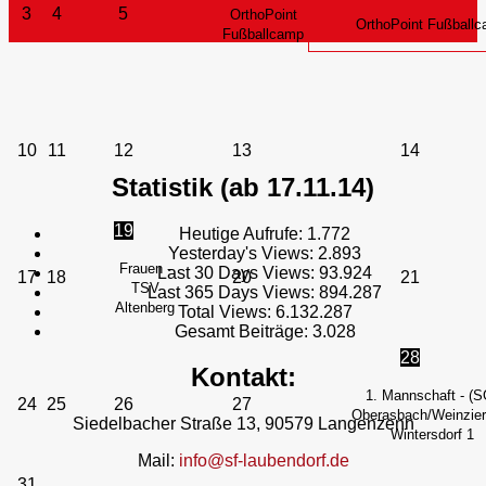
3
4
5
OrthoPoint
OrthoPoint Fußball
Fußballcamp
10
11
12
13
14
Statistik (ab 17.11.14)
19
Heutige Aufrufe:
1.772
Yesterday's Views:
2.893
Frauen -
Last 30 Days Views:
93.924
17
18
20
21
TSV
Last 365 Days Views:
894.287
Altenberg
Total Views:
6.132.287
Gesamt Beiträge:
3.028
28
Kontakt:
1. Mannschaft - (S
24
25
26
27
Oberasbach/Weinzierl
Siedelbacher Straße 13, 90579 Langenzenn
Wintersdorf 1
Mail:
info@sf-laubendorf.de
31