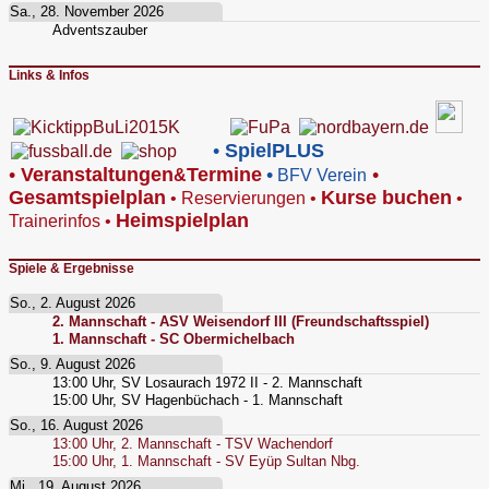
Sa., 28. November 2026
Adventszauber
Links & Infos
•
SpielPLUS
•
V
eranstaltungen
Termine
•
•
&
BFV Verein
Gesamtspielplan
Kurse buchen
•
Reservierungen
•
•
Heimspielplan
Trainerinfos
•
Spiele & Ergebnisse
So., 2. August 2026
2. Mannschaft - ASV Weisendorf III (Freundschaftsspiel)
1. Mannschaft - SC Obermichelbach
So., 9. August 2026
13:00
Uhr,
SV Losaurach 1972 II - 2. Mannschaft
15:00
Uhr,
SV Hagenbüchach - 1. Mannschaft
So., 16. August 2026
13:00
Uhr,
2. Mannschaft - TSV Wachendorf
15:00
Uhr,
1. Mannschaft - SV Eyüp Sultan Nbg.
Mi., 19. August 2026