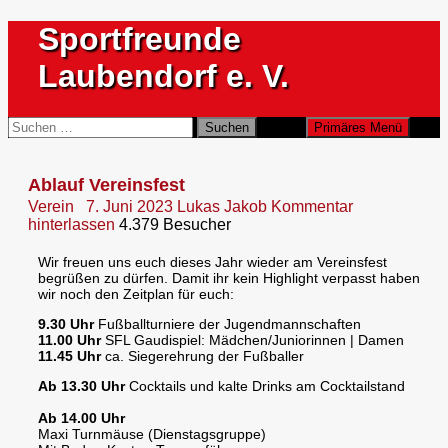
Zum
Sportfreunde
Inhalt
springen
Laubendorf e. V.
Suchen
Suchen
Primäres Menü
nach:
Ablauf Vereinsfest
Verein
7. Juni 2023
Lukas Jakob
Kommentar
hinterlassen
4.379 Besucher
Wir freuen uns euch dieses Jahr wieder am Vereinsfest
begrüßen zu dürfen. Damit ihr kein Highlight verpasst haben
wir noch den Zeitplan für euch:
9.30 Uhr
Fußballturniere der Jugendmannschaften
11.00 Uhr
SFL Gaudispiel: Mädchen/Juniorinnen | Damen
11.45 Uhr
ca. Siegerehrung der Fußballer
Ab 13.30 Uhr
Cocktails und kalte Drinks am Cocktailstand
Ab 14.00 Uhr
Maxi Turnmäuse (Dienstagsgruppe)