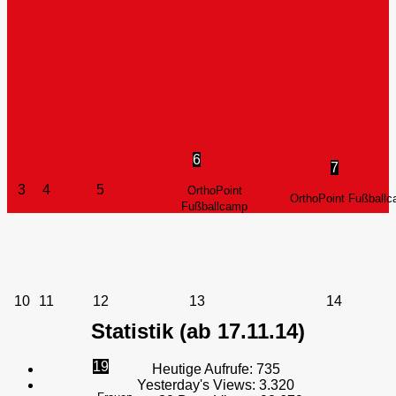
6
7
3
4
5
OrthoPoint
OrthoPoint Fußball
Fußballcamp
10
11
12
13
14
Statistik (ab 17.11.14)
19
Heutige Aufrufe:
735
Yesterday's Views:
3.320