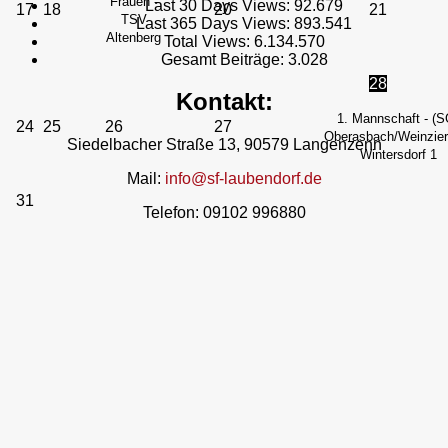
Frauen -
Last 30 Days Views:
92.679
17
18
20
21
TSV
Last 365 Days Views:
893.541
Altenberg
Total Views:
6.134.570
Gesamt Beiträge:
3.028
28
Kontakt:
1. Mannschaft - (S
24
25
26
27
Oberasbach/Weinzierl
Siedelbacher Straße 13, 90579 Langenzenn
Wintersdorf 1
Mail:
info@sf-laubendorf.de
31
Telefon: 09102 996880