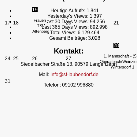
19
Heutige Aufrufe:
1.841
Yesterday's Views:
1.397
Frauen -
Last 30 Days Views:
94.256
17
18
20
21
TSV
Last 365 Days Views:
892.998
Altenberg
Total Views:
6.129.464
Gesamt Beiträge:
3.028
28
Kontakt:
1. Mannschaft - (
24
25
26
27
Oberasbach/Weinzier
Siedelbacher Straße 13, 90579 Langenzenn
Wintersdorf 1
Mail:
info@sf-laubendorf.de
31
Telefon: 09102 996880