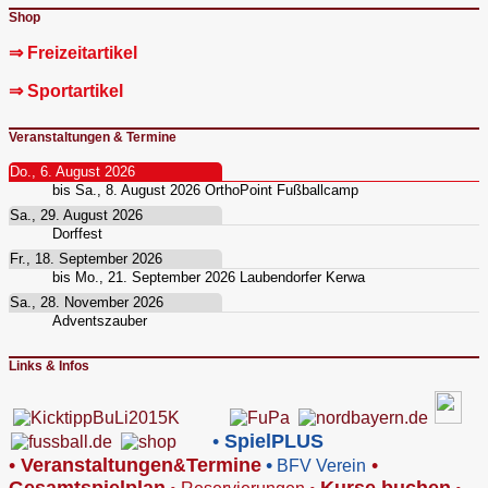
Shop
⇒ Freizeitartikel
⇒ Sportartikel
Veranstaltungen & Termine
Do., 6. August 2026
bis
Sa., 8. August 2026
OrthoPoint Fußballcamp
Sa., 29. August 2026
Dorffest
Fr., 18. September 2026
bis
Mo., 21. September 2026
Laubendorfer Kerwa
Sa., 28. November 2026
Adventszauber
Links & Infos
•
SpielPLUS
•
V
eranstaltungen
Termine
•
•
&
BFV Verein
Gesamtspielplan
Kurse buchen