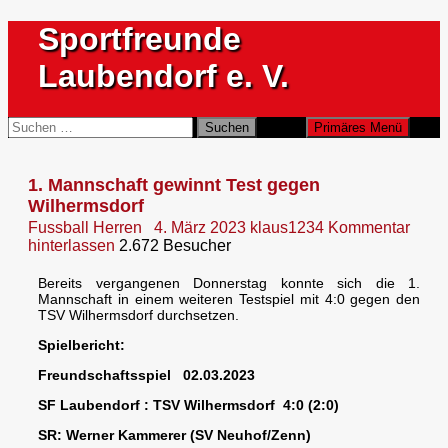
Zum
Sportfreunde
Inhalt
springen
Laubendorf e. V.
Suchen
Suchen
Primäres Menü
nach:
1. Mannschaft gewinnt Test gegen
Wilhermsdorf
Fussball Herren
4. März 2023
klaus1234
Kommentar
hinterlassen
2.672 Besucher
Bereits vergangenen Donnerstag konnte sich die 1.
Mannschaft in einem weiteren Testspiel mit 4:0 gegen den
TSV Wilhermsdorf durchsetzen.
Spielbericht:
Freundschaftsspiel 02.03.2023
SF Laubendorf : TSV Wilhermsdorf 4:0 (2:0)
SR: Werner Kammerer (SV Neuhof/Zenn)