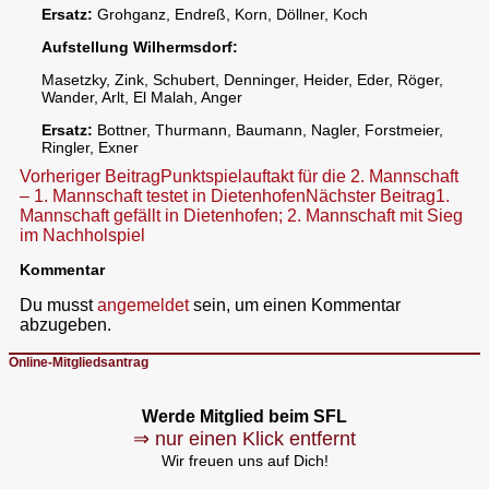
Ersatz:
Grohganz, Endreß, Korn, Döllner, Koch
Aufstellung Wilhermsdorf:
Masetzky, Zink, Schubert, Denninger, Heider, Eder, Röger,
Wander, Arlt, El Malah, Anger
Ersatz:
Bottner, Thurmann, Baumann, Nagler, Forstmeier,
Ringler, Exner
Beitragsnavigation
Vorheriger Beitrag
Punktspielauftakt für die 2. Mannschaft
– 1. Mannschaft testet in Dietenhofen
Nächster Beitrag
1.
Mannschaft gefällt in Dietenhofen; 2. Mannschaft mit Sieg
im Nachholspiel
Kommentar
Du musst
angemeldet
sein, um einen Kommentar
abzugeben.
Online-Mitgliedsantrag
Werde Mitglied beim SFL
⇒ nur einen Klick entfernt
Wir freuen uns auf Dich!