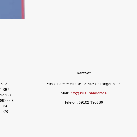
Kontakt:
.512
Siedelbacher Straße 13, 90579 Langenzenn
1.397
Mail:
info@sf-laubendorf.de
93.927
892.668
Telefon: 09102 996880
.134
3.028