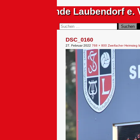
Zum
Sportfreunde Laubendorf e. 
Inhalt
springen
Suchen
Suchen
nach:
DSC_0160
27. Februar 2022
768 × 800
Zweifacher Heimsieg 