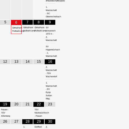
(Freundschaftsspiel)
1.
Mannschaft
- SC
Obermichelbach
5
7
8
9
6
OrthoPoint
OrthoPoint
SV
OrthoPoint
Fußballcamp
Fußballcamp
Losaurach
Fußballcamp
1972 II -
2.
Mannschaft
SV
Hagenbüchach
- 1.
Mannschaft
12
13
14
15
16
2.
Mannschaft
- TSV
Wachendorf
1.
Mannschaft
- SV
Eyüp
Sultan
Nbg.
19
20
21
22
23
Frauen -
TSV
TSV
Neuhaus/Aisch
Altenberg
- Frauen
26
27
28
29
30
1.
Dorffest
2.