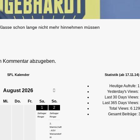
A-Klasse schon lange nicht mehr hinnehmen müssen
en Kommentar abzugeben.
SFL Kalender
Statistik (ab 17.11.14)
Heutige Aufrufe:
1
August
2026
Yesterday's Views:
Last 30 Days Views:
Mi.
Do.
Fr.
Sa.
So.
Last 365 Days Views:
1
2
Total Views:
6.129
Gesamt Beiträge:
Zeltlager
Zeltlager
Ringer
Ringer
2.
Mannschaft
- ASV
Weisendorf
III