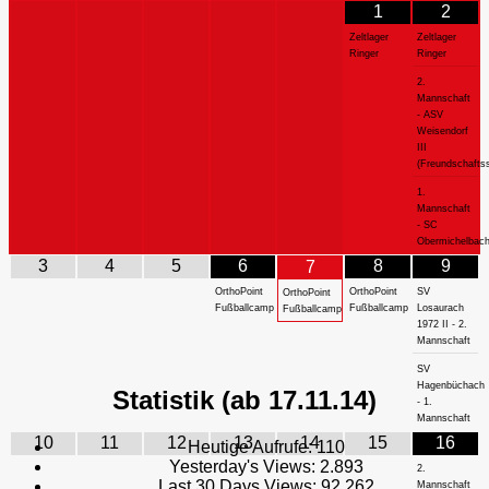
1
2
Zeltlager
Zeltlager
Ringer
Ringer
2.
Mannschaft
- ASV
Weisendorf
III
(Freundschaftss
1.
Mannschaft
- SC
Obermichelbac
3
4
5
6
8
9
7
OrthoPoint
OrthoPoint
SV
OrthoPoint
Fußballcamp
Fußballcamp
Losaurach
Fußballcamp
1972 II - 2.
Mannschaft
SV
Hagenbüchach
Statistik (ab 17.11.14)
- 1.
Mannschaft
10
11
12
13
14
15
16
Heutige Aufrufe:
110
Yesterday's Views:
2.893
2.
Last 30 Days Views:
92.262
Mannschaft