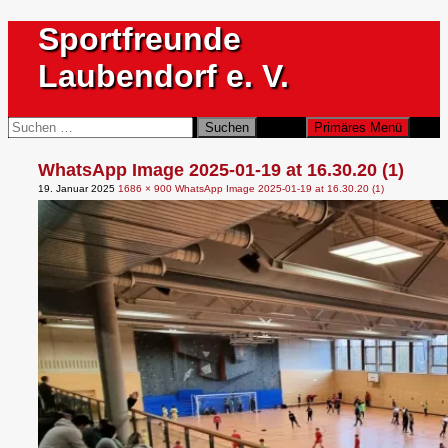
Zum
Sportfreunde
Inhalt
springen
Laubendorf e. V.
Suchen
Suchen
Primäres Menü
nach:
WhatsApp Image 2025-01-19 at 16.30.20 (1)
19. Januar 2025
1686 × 900
WhatsApp Image 2025-01-19 at 16.30.20 (1)