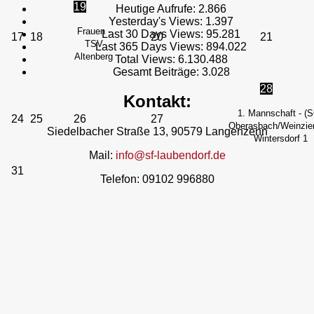
19
Heutige Aufrufe:
2.866
Yesterday's Views:
1.397
Frauen -
Last 30 Days Views:
95.281
17
18
20
21
TSV
Last 365 Days Views:
894.022
Altenberg
Total Views:
6.130.488
Gesamt Beiträge:
3.028
28
Kontakt:
1. Mannschaft - (
24
25
26
27
Oberasbach/Weinzier
Siedelbacher Straße 13, 90579 Langenzenn
Wintersdorf 1
Mail:
info@sf-laubendorf.de
31
Telefon: 09102 996880