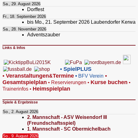
Sa., 29. August 2026
Dorffest
Fr., 18. September 2026
bis
Mo., 21. September 2026
Laubendorfer Kerwa
Sa., 28. November 2026
Adventszauber
Links & Infos
•
SpielPLUS
•
V
eranstaltungen
Termine
•
•
&
BFV Verein
Gesamtspielplan
Kurse buchen
•
Reservierungen
•
•
Heimspielplan
Trainerinfos
•
Spiele & Ergebnisse
So., 2. August 2026
2. Mannschaft - ASV Weisendorf III
(Freundschaftsspiel)
1. Mannschaft - SC Obermichelbach
So., 9. August 2026