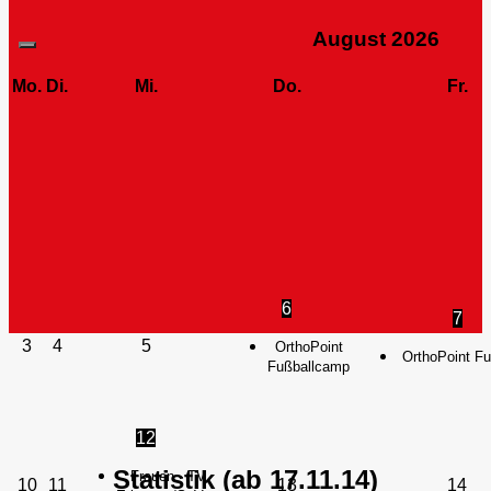
August
2026
Mo.
Di.
Mi.
Do.
Fr.
6
7
3
4
5
OrthoPoint
OrthoPoint F
Fußballcamp
12
Statistik (ab 17.11.14)
Frauen - TV
10
11
13
14