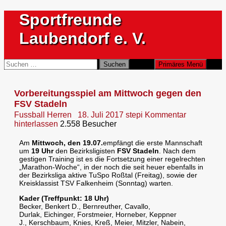
Zum
Sportfreunde
Inhalt
springen
Laubendorf e. V.
Suchen
Suchen
Primäres Menü
nach:
Vorbereitungsspiel am Mittwoch gegen den
FSV Stadeln
Fussball Herren
18. Juli 2017
stepi
Kommentar
hinterlassen
2.558 Besucher
Am
Mittwoch, den 19.07.
empfängt die erste Mannschaft
um
19 Uhr
den Bezirksligisten
FSV Stadeln
.
Nach dem
gestigen Training ist es die Fortsetzung einer regelrechten
„Marathon-Woche“, in der noch die seit heuer ebenfalls in
der Bezirksliga aktive TuSpo Roßtal (Freitag), sowie der
Kreisklassist TSV Falkenheim (Sonntag) warten.
Kader (Treffpunkt: 18 Uhr)
Becker, Benkert D., Bernreuther, Cavallo,
Durlak, Eichinger, Forstmeier, Horneber, Keppner
J., Kerschbaum, Knies, Kreß, Meier, Mitzler, Nabein,