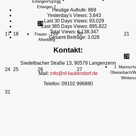
Erlangen/SpVgg
Erlangen 2
Heutige Aufrufe:
869
Yesterday's Views:
3.643
Last 30 Days Views:
93.029
19
Last 365 Days Views:
895.822
Total Views:
6.138.347
17
18
20
21
Frauen - TSV
Gesamt Beiträge:
3.028
Altenberg
Kontakt:
28
Siedelbacher Straße 13, 90579 Langenzenn
1. Mannscha
24
25
26
27
Oberasbach/We
Mail:
info@sf-laubendorf.de
Wintersd
Telefon: 09102 996880
31