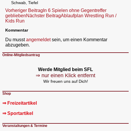
Schwab, Tiefel
Beitragsnavigation
Vorheriger Beitrag
In 6 Spielen ohne Gegentreffer
geblieben
Nächster Beitrag
Ablaufplan Wrestling Run /
Kids Run
Kommentar
Du musst
angemeldet
sein, um einen Kommentar
abzugeben.
Online-Mitgliedsantrag
Werde Mitglied beim SFL
⇒ nur einen Klick entfernt
Wir freuen uns auf Dich!
Shop
⇒ Freizeitartikel
⇒ Sportartikel
Veranstaltungen & Termine