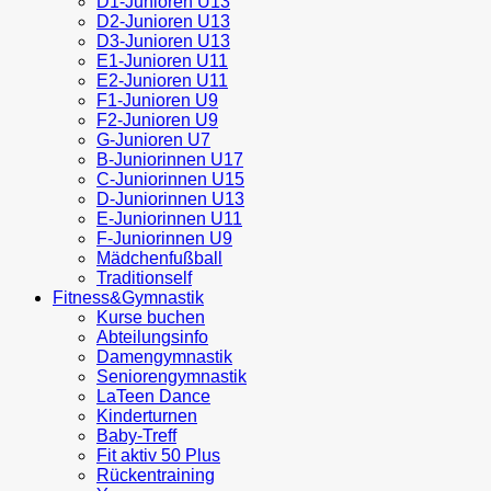
D1-Junioren U13
D2-Junioren U13
D3-Junioren U13
E1-Junioren U11
E2-Junioren U11
F1-Junioren U9
F2-Junioren U9
G-Junioren U7
B-Juniorinnen U17
C-Juniorinnen U15
D-Juniorinnen U13
E-Juniorinnen U11
F-Juniorinnen U9
Mädchenfußball
Traditionself
Fitness&Gymnastik
Kurse buchen
Abteilungsinfo
Damengymnastik
Seniorengymnastik
LaTeen Dance
Kinderturnen
Baby-Treff
Fit aktiv 50 Plus
Rückentraining