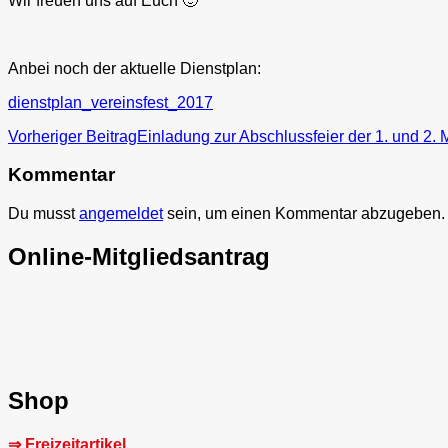
Wir freuen uns auf Euch 🙂
Anbei noch der aktuelle Dienstplan:
dienstplan_vereinsfest_2017
Beitragsnavigation
Vorheriger Beitrag
Einladung zur Abschlussfeier der 1. und 2.
Kommentar
Du musst
angemeldet
sein, um einen Kommentar abzugeben.
Online-Mitgliedsantrag
Shop
⇒ Freizeitartikel