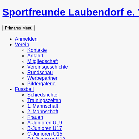
Zum
Sportfreunde Laubendorf e. 
Inhalt
springen
Suchen
Primäres Menü
Anmelden
Verein
Kontakte
Anfahrt
Mitgliedschaft
Vereinsgeschichte
Rundschau
Werbepartner
Bildergalerie
Fussball
Schiedsrichter
Trainingszeiten
1. Mannschaft
2. Mannschaft
Frauen
A-Junioren U19
B-Junioren U17
C-Junioren U15