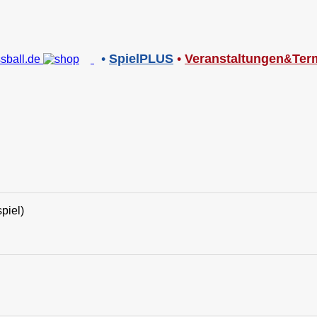
•
SpielPLUS
•
V
eranstaltungen
Ter
&
piel)