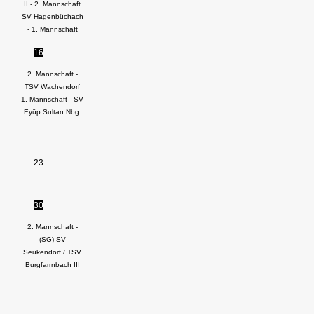
II - 2. Mannschaft
SV Hagenbüchach
- 1. Mannschaft
16
2. Mannschaft -
TSV Wachendorf
1. Mannschaft - SV
Eyüp Sultan Nbg.
23
30
2. Mannschaft -
(SG) SV
Seukendorf / TSV
Burgfarrnbach III