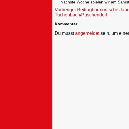
Nächste Woche spielen wir am Sams
Beitragsnavigation
Vorheriger Beitrag
harmonische Jah
Tuchenbach/Puschendorf
Kommentar
Du musst
angemeldet
sein, um ein