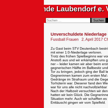
Zum
Sportfreunde Laubendorf e. 
Inhalt
springen
Suchen
Suchen
nach:
Unverschuldete Niederlage
Fussball Frauen
2. April 2017
Ch
Zu Gast beim STV Deutenbach bestrit
mit einer 1:0-Niederlage verloren.
Trotz des frühen Spielbeginns war vo
Anstoß aus und wir erkämpften uns gl
ner – leider kamen wir aber beim erst
gegnerischen Hälfte im Ballbesitz un
Tor zu bringen, jedoch ging der Ball 
Gegnerinnen kamen zum ersten Mal a
Gedränge im Strafraum und die Gegen
Torhüterin war. Dieserer fand den We
war für uns alle nicht nachvollziehb
Nach der Halbzeit versuchten wir den
hatten wir kein Glück. Die Gegnerinn
Situation mehr. Auch wir schafften es
Enttäuscht gingen wir vom Spielfeld.