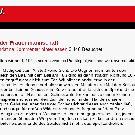
V.
 der Frauenmannschaft
ristina
Kommentar hinterlassen
3.448 Besucher
ten wir am 02.04. unseres zweites Punktspiel,welches wir unverschuld
n Müdigkeit beim Anstoß keine Sicht. Die Gegnerinnen führten den
eich den Ball. Mit dem Ball am Fuß ging es dann straight Richtung 16.
en Angriff nicht gleich zum Tor. Wir blieben andauernd in der
d schafften es dann innerhalb von wenigen Minuten drei Mal den Ball au
leider bei keinem Schuss rein. Kurz darauf drehte sich das Spiel und die
uf unser Tor. Nach einem Schuss aufs Tor kam es zu einem kleinen
spielern schoss auf den Ball, der schon in den Händen unserer
g ins Gehäuse, aber dass der Schiedsrichter dieses auch zählen ließ,
ar und sorgte für großen Widerspruch und Aufregung auf dem Platz.
 Ausgleich zu erzielen. Wir waren oft vor dem gegnerischen Tor, jedoch
en fanden öfters den Weg vors Tor, doch es kam zu keiner dramatische
 leider bis zum Ende des Spieles nicht mehr, das Spiel zu drehen.