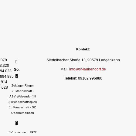
Kontakt:
.079
Siedelbacher Straße 13, 90579 Langenzenn
3.320
Mail:
info@sf-laubendorf.de
So.
94.023
2
894.885
Telefon: 09102 996880
.914
Zeltlager Ringer
3.028
2. Mannschaft -
ASV Weisendorf III
(Freundschaftsspiel)
1. Mannschaft - SC
Obermichelbach
9
SV Losaurach 1972