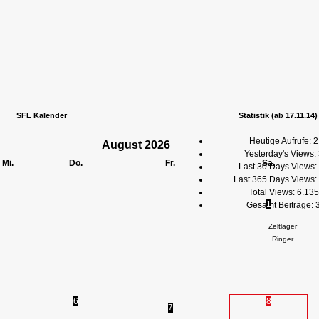
SFL Kalender
Statistik (ab 17.11.14)
Heutige Aufrufe:
2
August
2026
Yesterday's Views:
Mi.
Do.
Fr.
Sa.
Last 30 Days Views:
Last 365 Days Views:
Total Views:
6.135
1
Gesamt Beiträge:
Zeltlager
Ringer
6
8
7