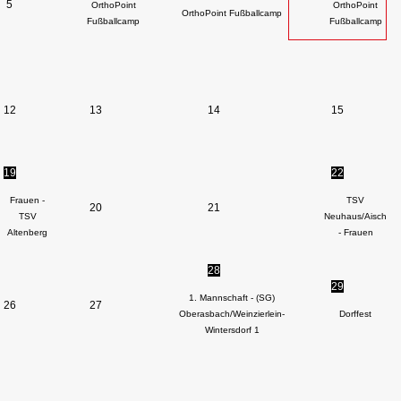
5
OrthoPoint
OrthoPoint
OrthoPoint Fußballcamp
Fußballcamp
Fußballcamp
12
13
14
15
19
22
Frauen -
TSV
20
21
TSV
Neuhaus/Aisch
Altenberg
- Frauen
28
29
1. Mannschaft - (SG)
26
27
Oberasbach/Weinzierlein-
Dorffest
Wintersdorf 1