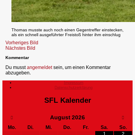
Thomas musste auch noch einen Gegentreffer einstecken,
als ein schnell ausgeführter Freistoß hinter ihm einschlug
Vorheriges Bild
Nächstes Bild
Kommentar
Du musst
angemeldet
sein, um einen Kommentar
abzugeben.
Impressum
Datenschutzerklärung
SFL Kalender
August
2026
Mo.
Di.
Mi.
Do.
Fr.
Sa.
So.
1
2