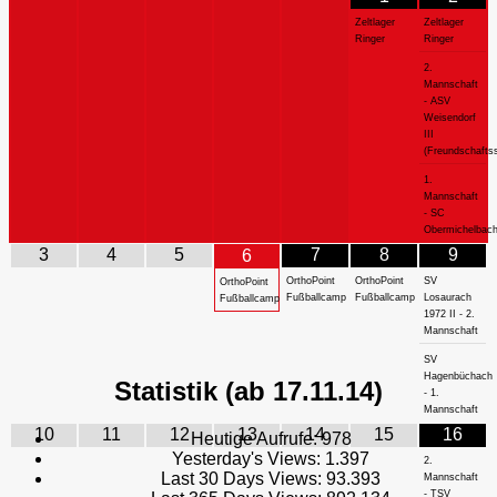
Zeltlager
Zeltlager
Ringer
Ringer
2.
Mannschaft
- ASV
Weisendorf
III
(Freundschaftss
1.
Mannschaft
- SC
Obermichelbac
3
4
5
7
8
9
6
OrthoPoint
OrthoPoint
SV
OrthoPoint
Fußballcamp
Fußballcamp
Losaurach
Fußballcamp
1972 II - 2.
Mannschaft
SV
Hagenbüchach
Statistik (ab 17.11.14)
- 1.
Mannschaft
10
11
12
13
14
15
16
Heutige Aufrufe:
978
Yesterday's Views:
1.397
2.
Last 30 Days Views:
93.393
Mannschaft
- TSV