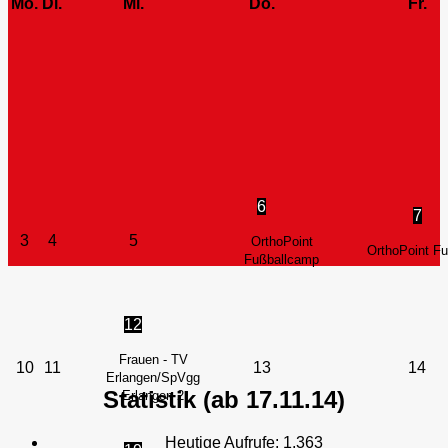
Mo.
Di.
Mi.
Do.
Fr.
6
7
3
4
5
OrthoPoint
OrthoPoint F
Fußballcamp
12
Frauen - TV
10
11
13
14
Erlangen/SpVgg
Statistik (ab 17.11.14)
Erlangen 2
Heutige Aufrufe:
1.363