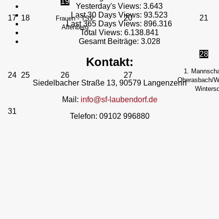
19
Yesterday's Views:
3.643
Last 30 Days Views:
93.523
17
18
20
21
Frauen - TSV
Last 365 Days Views:
896.316
Altenberg
Total Views:
6.138.841
Gesamt Beiträge:
3.028
28
Kontakt:
1. Mannscha
24
25
26
27
Oberasbach/We
Siedelbacher Straße 13, 90579 Langenzenn
Wintersd
Mail:
info@sf-laubendorf.de
31
Telefon: 09102 996880