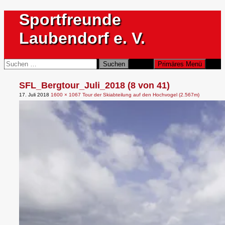
Zum
Sportfreunde
Inhalt
springen
Laubendorf e. V.
Suchen
Suchen
Primäres Menü
nach:
SFL_Bergtour_Juli_2018 (8 von 41)
17. Juli 2018
1600 × 1067
Tour der Skiabteilung auf den Hochvogel (2.567m)