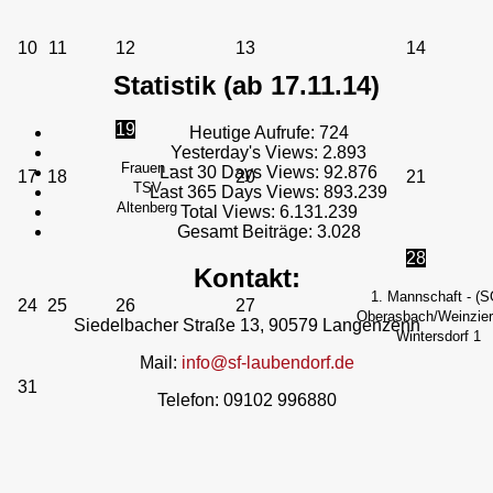
10
11
12
13
14
Statistik (ab 17.11.14)
19
Heutige Aufrufe:
724
Yesterday's Views:
2.893
Frauen -
Last 30 Days Views:
92.876
17
18
20
21
TSV
Last 365 Days Views:
893.239
Altenberg
Total Views:
6.131.239
Gesamt Beiträge:
3.028
28
Kontakt:
1. Mannschaft - (S
24
25
26
27
Oberasbach/Weinzierl
Siedelbacher Straße 13, 90579 Langenzenn
Wintersdorf 1
Mail:
info@sf-laubendorf.de
31
Telefon: 09102 996880