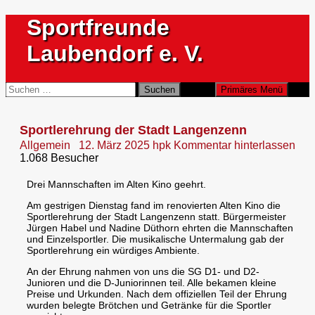
Zum
Sportfreunde
Inhalt
springen
Laubendorf e. V.
Suchen
Suchen
Primäres Menü
nach:
Sportlerehrung der Stadt Langenzenn
Allgemein
12. März 2025
hpk
Kommentar hinterlassen
1.068 Besucher
Drei Mannschaften im Alten Kino geehrt.
Am gestrigen Dienstag fand im renovierten Alten Kino die
Sportlerehrung der Stadt Langenzenn statt. Bürgermeister
Jürgen Habel und Nadine Düthorn ehrten die Mannschaften
und Einzelsportler. Die musikalische Untermalung gab der
Sportlerehrung ein würdiges Ambiente.
An der Ehrung nahmen von uns die SG D1- und D2-
Junioren und die D-Juniorinnen teil. Alle bekamen kleine
Preise und Urkunden. Nach dem offiziellen Teil der Ehrung
wurden belegte Brötchen und Getränke für die Sportler