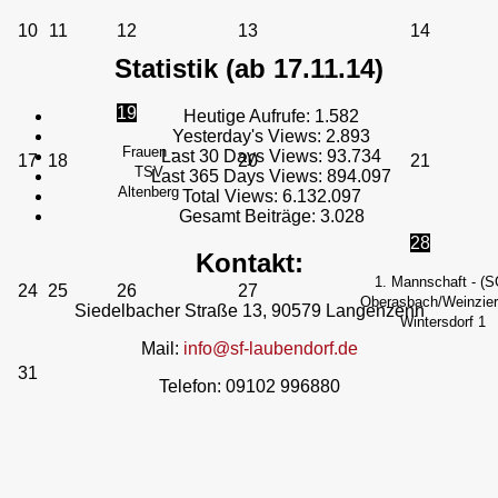
10
11
12
13
14
Statistik (ab 17.11.14)
19
Heutige Aufrufe:
1.582
Yesterday's Views:
2.893
Frauen -
Last 30 Days Views:
93.734
17
18
20
21
TSV
Last 365 Days Views:
894.097
Altenberg
Total Views:
6.132.097
Gesamt Beiträge:
3.028
28
Kontakt:
1. Mannschaft - (S
24
25
26
27
Oberasbach/Weinzierl
Siedelbacher Straße 13, 90579 Langenzenn
Wintersdorf 1
Mail:
info@sf-laubendorf.de
31
Telefon: 09102 996880