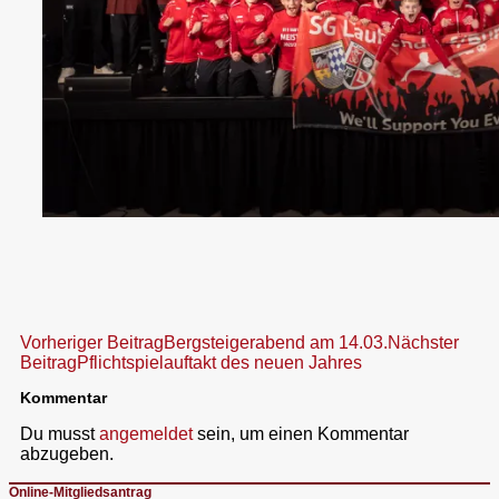
Beitragsnavigation
Vorheriger Beitrag
Bergsteigerabend am 14.03.
Nächster
Beitrag
Pflichtspielauftakt des neuen Jahres
Kommentar
Du musst
angemeldet
sein, um einen Kommentar
abzugeben.
Online-Mitgliedsantrag