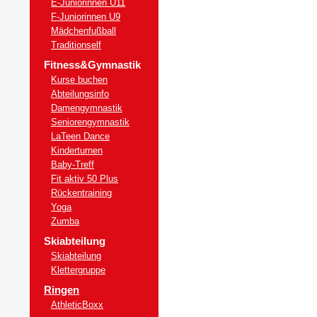
E-Juniorinnen U11
F-Juniorinnen U9
Mädchenfußball
Traditionself
Fitness&Gymnastik
Kurse buchen
Abteilungsinfo
Damengymnastik
Seniorengymnastik
LaTeen Dance
Kinderturnen
Baby-Treff
Fit aktiv 50 Plus
Rückentraining
Yoga
Zumba
Skiabteilung
Skiabteilung
Klettergruppe
Ringen
AthleticBoxx