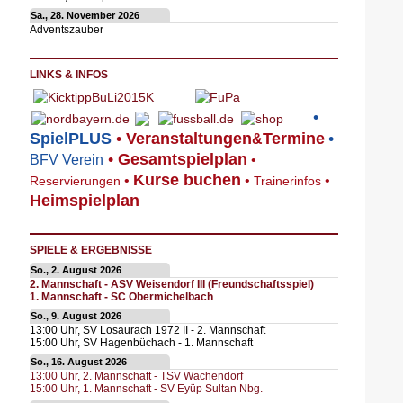
Sa., 28. November 2026
Adventszauber
LINKS & INFOS
•
SpielPLUS
•
V
eranstaltungen
Termine
•
&
•
Gesamtspielplan
BFV Verein
•
Kurse buchen
•
•
•
Reservierungen
Trainerinfos
Heimspielplan
SPIELE & ERGEBNISSE
So., 2. August 2026
2. Mannschaft - ASV Weisendorf III (Freundschaftsspiel)
1. Mannschaft - SC Obermichelbach
So., 9. August 2026
13:00
Uhr,
SV Losaurach 1972 II - 2. Mannschaft
15:00
Uhr,
SV Hagenbüchach - 1. Mannschaft
So., 16. August 2026
13:00
Uhr,
2. Mannschaft - TSV Wachendorf
15:00
Uhr,
1. Mannschaft - SV Eyüp Sultan Nbg.