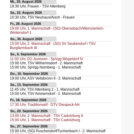
Mi., 19. August 2026
19:30
Uhr,
Frauen - TSV Altenberg
Sa., 22. August 2026
10:30
Uhr,
TSV Neuhaus/Aisch - Frauen
Fr., 28. August 2026
19:00
Uhr,
1. Mannschaft - (SG) Oberasbach/Weinzierlein-
Wintersdorf 1
So., 30. August 2026
15:00
Uhr,
2. Mannschaft - (SG) SV Seukendorf / TSV
Burgfarrnbach III
So., 6. September 2026
11:00
Uhr,
D2-Junioren - SpVgg Mögeldorf IV
15:00
Uhr,
TSV Wilhermsdorf - 2. Mannschaft
15:00
Uhr,
SpVgg Nürnberg - 1. Mannschaft
Do., 10. September 2026
19:00
Uhr,
ASV Veitsbronn II - 2. Mannschaft
So., 13. September 2026
11:45
Uhr,
TSV Altenberg 2 - 1. Mannschaft
15:00
Uhr,
TSV Ammerndorf - 2. Mannschaft
Fr., 18. September 2026
17:30
Uhr,
Traditionself - DTV Diespeck AH
So., 20. September 2026
13:00
Uhr,
2. Mannschaft - TSV Cadolzburg II
15:00
Uhr,
1. Mannschaft - TSV Cadolzburg
So., 27. September 2026
15:00
Uhr,
(SG) Puschendorf/Tuchenbach I - 2. Mannschaft