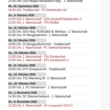
15:00
Uhr,
GSV Megas Alexandros Nbg. - 1. Mannschaft
Mi., 30. September 2026
19:00
Uhr,
Traditionself - TV Dietenhofen AH
So., 4. Oktober 2026
13:00
Uhr,
2. Mannschaft - (SG) Neuhof/Trautskirchen 2
15:00
Uhr,
1. Mannschaft - TSV Roßtal
So., 11. Oktober 2026
13:30
Uhr,
SGV Nbg.-Fürth1883 III. Merlbau - 2. Mannschaft
15:00
Uhr,
SV Burggrafenhof - 1. Mannschaft
Mi., 14. Oktober 2026
19:00
Uhr,
SV Burggrafenhof AH - Traditionself
19:30
Uhr,
1. Mannschaft - FC Serbia Nürnberg
So., 18. Oktober 2026
13:00
Uhr,
2. Mannschaft - TSV Emskirchen
15:00
Uhr,
1. Mannschaft - STV Deutenbach 2
Mi., 21. Oktober 2026
19:00
Uhr,
DTV Diespeck AH - Traditionself
Sa., 24. Oktober 2026
16:00
Uhr,
TSV Altenberg III - 2. Mannschaft
So., 25. Oktober 2026
15:00
Uhr,
1. FC Heilsbronn - 1. Mannschaft
So., 1. November 2026
14:30
Uhr,
SC Obermichelbach - 1. Mannschaft
So., 8. November 2026
12:30
Uhr,
2. Mannschaft - SV Losaurach 1972 II