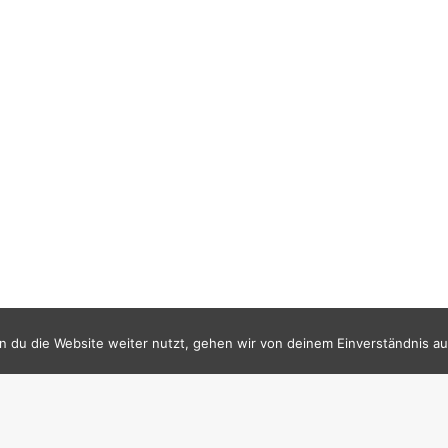
 du die Website weiter nutzt, gehen wir von deinem Einverständnis au
SFL KALENDER
STATISTIK (AB 17.11.14)