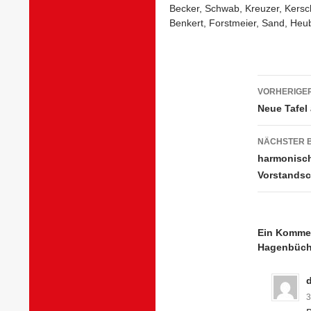
Becker, Schwab, Kreuzer, Kersch
Benkert, Forstmeier, Sand, Heu
Beitra
VORHERIGER
Neue Tafel
NÄCHSTER 
harmonisch
Vorstandsc
Ein Kommen
Hagenbüch
3