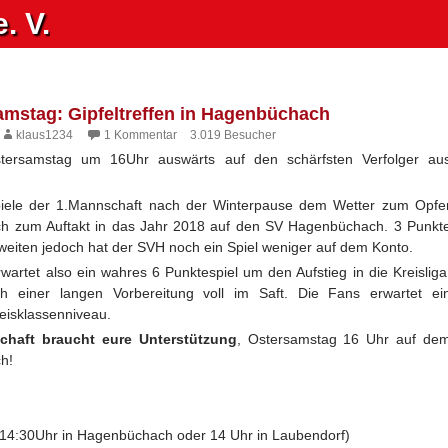
. V.
amstag: Gipfeltreffen in Hagenbüchach
klaus1234
1 Kommentar
3.019 Besucher
stersamstag um 16Uhr auswärts auf den schärfsten Verfolger au
iele der 1.Mannschaft nach der Winterpause dem Wetter zum Opfe
gleich zum Auftakt in das Jahr 2018 auf den SV Hagenbüchach. 3 Punkt
eiten jedoch hat der SVH noch ein Spiel weniger auf dem Konto.
artet also ein wahres 6 Punktespiel um den Aufstieg in die Kreisliga
 einer langen Vorbereitung voll im Saft. Die Fans erwartet ei
eisklassenniveau.
chaft braucht eure Unterstützung
, Ostersamstag 16 Uhr auf de
h!
 14:30Uhr in Hagenbüchach oder 14 Uhr in Laubendorf)