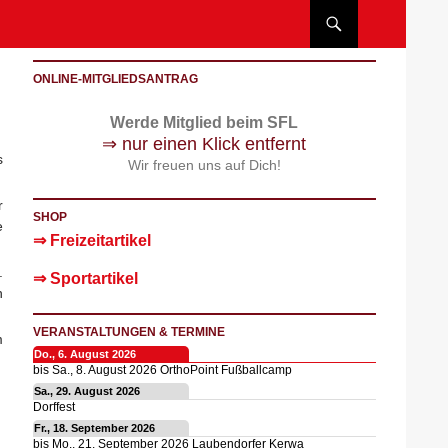
ONLINE-MITGLIEDSANTRAG
Werde Mitglied beim SFL
⇒ nur einen Klick entfernt
s
Wir freuen uns auf Dich!
r
SHOP
e
⇒ Freizeitartikel
.
⇒ Sportartikel
n
VERANSTALTUNGEN & TERMINE
m
Do., 6. August 2026
bis
Sa., 8. August 2026
OrthoPoint Fußballcamp
Sa., 29. August 2026
Dorffest
Fr., 18. September 2026
bis
Mo., 21. September 2026
Laubendorfer Kerwa