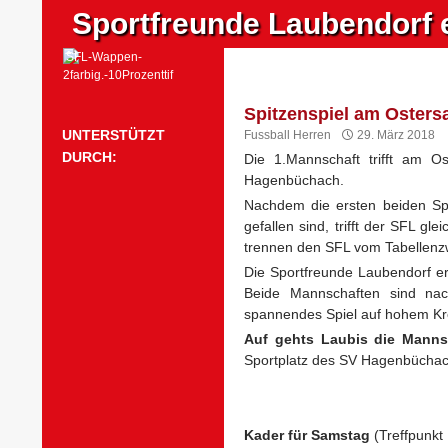
Suchen
Sportfreunde Laubendorf e
Zum
Inhalt
springen
Spitzenspiel am Osters
UNTERSTÜTZT
Fussball Herren
29. März 2018
DURCH:
Die 1.Mannschaft trifft am O
Hagenbüchach.
Nachdem die ersten beiden Sp
gefallen sind, trifft der SFL 
trennen den SFL vom Tabellenzw
Die Sportfreunde Laubendorf erw
Beide Mannschaften sind nach
spannendes Spiel auf hohem Kr
Auf gehts Laubis die Manns
Sportplatz des SV Hagenbüchac
Kader für Samstag
(Treffpunkt