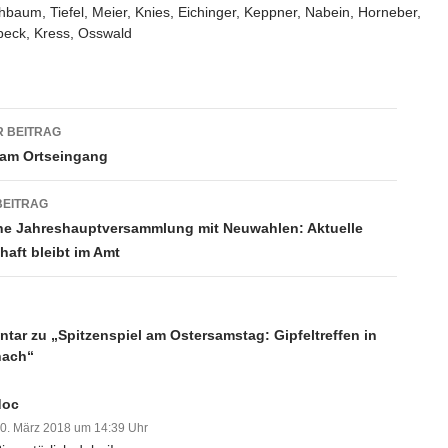
baum, Tiefel, Meier, Knies, Eichinger, Keppner, Nabein, Horneber,
beck, Kress, Osswald
gsnavigation
 BEITRAG
 am Ortseingang
BEITRAG
e Jahreshauptversammlung mit Neuwahlen: Aktuelle
haft bleibt im Amt
tar zu „Spitzenspiel am Ostersamstag: Gipfeltreffen in
ach“
doc
0. März 2018 um 14:39 Uhr