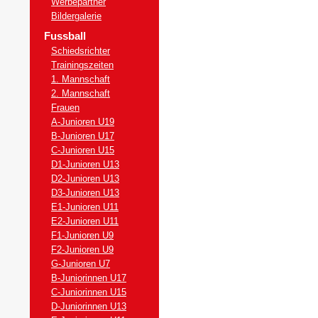
Werbepartner
Bildergalerie
Fussball
Schiedsrichter
Trainingszeiten
1. Mannschaft
2. Mannschaft
Frauen
A-Junioren U19
B-Junioren U17
C-Junioren U15
D1-Junioren U13
D2-Junioren U13
D3-Junioren U13
E1-Junioren U11
E2-Junioren U11
F1-Junioren U9
F2-Junioren U9
G-Junioren U7
B-Juniorinnen U17
C-Juniorinnen U15
D-Juniorinnen U13