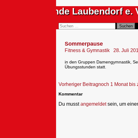
Zum
Sportfreunde Laubendorf e. 
Inhalt
springen
Suchen
Suchen
nach:
Sommerpause
Fitness & Gymnastik
28. Juli 20
in den Gruppen Damengymnastik, Se
Übungsstunden statt.
Beitragsnavigation
Vorheriger Beitrag
noch 1 Monat bis 
Kommentar
Du musst
angemeldet
sein, um ein