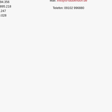
Mail:
info@sf-laubendorf.de
94.356
895.218
Telefon: 09102 996880
.247
3.028