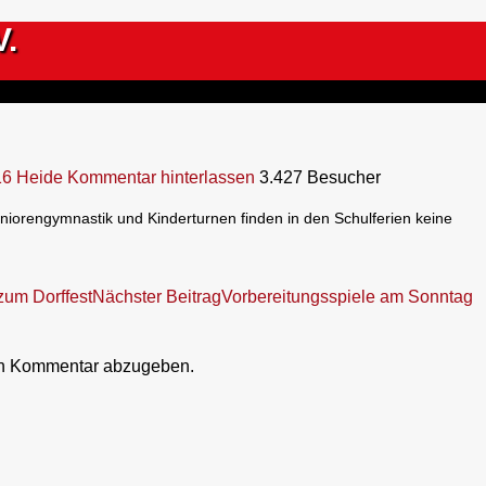
V.
16
Heide
Kommentar hinterlassen
3.427 Besucher
niorengymnastik und Kinderturnen
finden in den Schulferien keine
zum Dorffest
Nächster Beitrag
Vorbereitungsspiele am Sonntag
en Kommentar abzugeben.