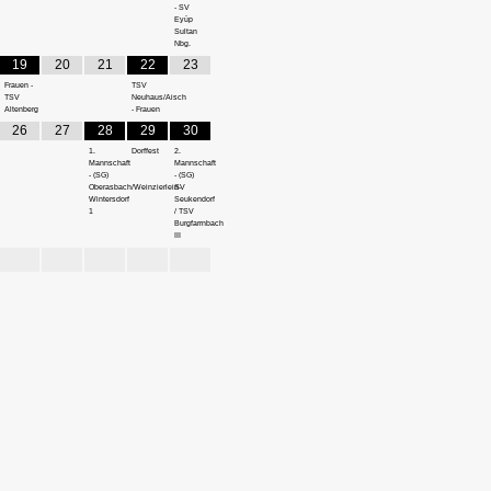
- SV
Eyüp
Sultan
Nbg.
19
20
21
22
23
Frauen -
TSV
TSV
Neuhaus/Aisch
Altenberg
- Frauen
26
27
28
29
30
1.
Dorffest
2.
Mannschaft
Mannschaft
- (SG)
- (SG)
Oberasbach/Weinzierlein-
SV
Wintersdorf
Seukendorf
1
/ TSV
Burgfarrnbach
III