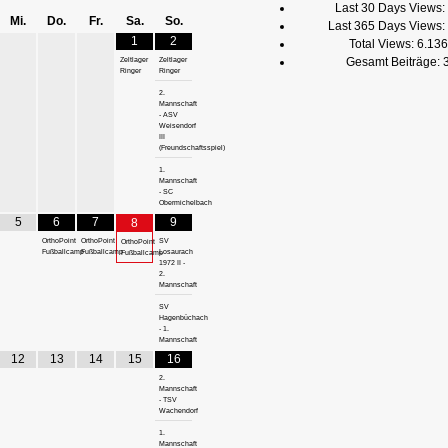
Last 30 Days Views:
Mi.
Do.
Fr.
Sa.
So.
Last 365 Days Views:
1
2
Total Views:
6.136
Gesamt Beiträge:
Zeltlager
Zeltlager
Ringer
Ringer
2.
Mannschaft
- ASV
Weisendorf
III
(Freundschaftsspiel)
1.
Mannschaft
- SC
Obermichelbach
5
6
7
9
8
OrthoPoint
OrthoPoint
SV
OrthoPoint
Fußballcamp
Fußballcamp
Losaurach
Fußballcamp
1972 II -
2.
Mannschaft
SV
Hagenbüchach
- 1.
Mannschaft
12
13
14
15
16
2.
Mannschaft
- TSV
Wachendorf
1.
Mannschaft