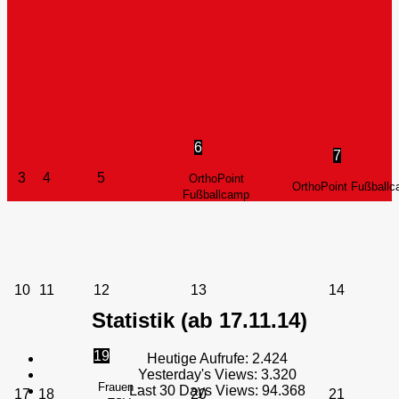
6
7
3
4
5
OrthoPoint
OrthoPoint Fußball
Fußballcamp
10
11
12
13
14
Statistik (ab 17.11.14)
19
Heutige Aufrufe:
2.424
Yesterday's Views:
3.320
Frauen -
Last 30 Days Views:
94.368
17
18
20
21