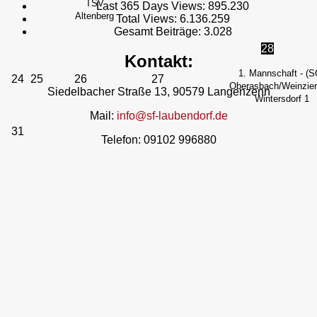
TSV
Last 365 Days Views:
895.230
Altenberg
Total Views:
6.136.259
Gesamt Beiträge:
3.028
28
Kontakt:
1. Mannschaft - (S
24
25
26
27
Oberasbach/Weinzierl
Siedelbacher Straße 13, 90579 Langenzenn
Wintersdorf 1
Mail:
info@sf-laubendorf.de
31
Telefon: 09102 996880