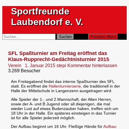
Zum
Sportfreunde
Inhalt
springen
Laubendorf e. V.
Suchen
Suchen
Primäres Menü
nach:
SFL Spaßturnier am Freitag eröffnet das
Klaus-Rupprecht-Gedächtnisturnier 2015
Verein
1. Januar 2015
stepi
Kommentar hinterlassen
3.269 Besucher
Am Freitagabend findet das interne Spaßturnier des SFL
statt. Es eröffnet die
Hallenturnierserie
, die traditionell in der
Halle der Mittelschule in Langenzenn ausgetragen wird.
Alle Spieler der 1-, und 2.Mannschaft, der Alten Herren,
sowie der A- und B Jugend oder all diejenigen, die mal
wieder Lust auf etwas Budenzauber haben, treffen sich um
18 Uhr in der Halle. Ein späteres einsteigen in das Turnier
ist für alle Spieler jederzeit möglich.
Der Aufbau beginnt um 16 Uhr. Fleißige Hände für
Aufbau