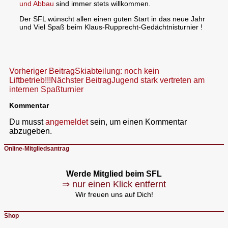
und Abbau
sind immer stets willkommen.
Der SFL wünscht allen einen guten Start in das neue Jahr
und Viel Spaß beim Klaus-Rupprecht-Gedächtnisturnier !
Beitragsnavigation
Vorheriger Beitrag
Skiabteilung: noch kein
Liftbetrieb!!!
Nächster Beitrag
Jugend stark vertreten am
internen Spaßturnier
Kommentar
Du musst
angemeldet
sein, um einen Kommentar
abzugeben.
Online-Mitgliedsantrag
Werde Mitglied beim SFL
⇒ nur einen Klick entfernt
Wir freuen uns auf Dich!
Shop