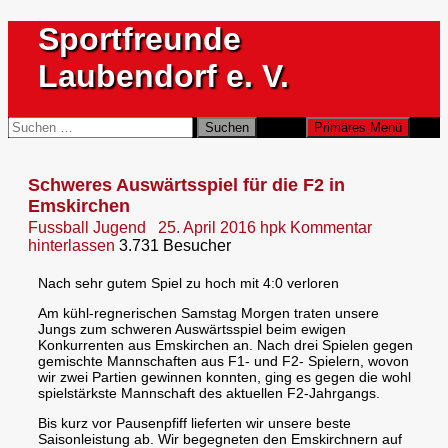
Zum
Sportfreunde
Inhalt
springen
Laubendorf e. V.
Suchen
Suchen
Primäres Menü
nach:
Schweres Auswärtsspiel für die F2 in
Emskirchen
Fussball Jugend
25. April 2016
hpk
Kommentar
hinterlassen
3.731 Besucher
Nach sehr gutem Spiel zu hoch mit 4:0 verloren
Am kühl-regnerischen Samstag Morgen traten unsere
Jungs zum schweren Auswärtsspiel beim ewigen
Konkurrenten aus Emskirchen an. Nach drei Spielen gegen
gemischte Mannschaften aus F1- und F2- Spielern, wovon
wir zwei Partien gewinnen konnten, ging es gegen die wohl
spielstärkste Mannschaft des aktuellen F2-Jahrgangs.
Bis kurz vor Pausenpfiff lieferten wir unsere beste
Saisonleistung ab. Wir begegneten den Emskirchnern auf