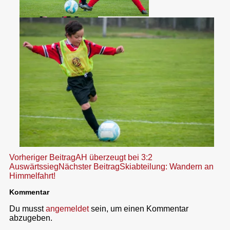
Beitragsnavigation
Vorheriger Beitrag
AH überzeugt bei 3:2
Auswärtssieg
Nächster Beitrag
Skiabteilung: Wandern an
Himmelfahrt!
Kommentar
Du musst
angemeldet
sein, um einen Kommentar
abzugeben.