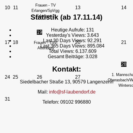
Frauen - TV
10
11
13
14
Erlangen/SpVgg
Statistik (ab 17.11.14)
Erlangen 2
Heutige Aufrufe:
131
19
Yesterday's Views:
3.643
Last 30 Days Views:
92.291
17
18
20
21
Frauen - TSV
Last 365 Days Views:
895.084
Altenberg
Total Views:
6.137.609
Gesamt Beiträge:
3.028
28
Kontakt:
1. Mannscha
24
25
26
27
Oberasbach/We
Siedelbacher Straße 13, 90579 Langenzenn
Wintersd
Mail:
info@sf-laubendorf.de
31
Telefon: 09102 996880