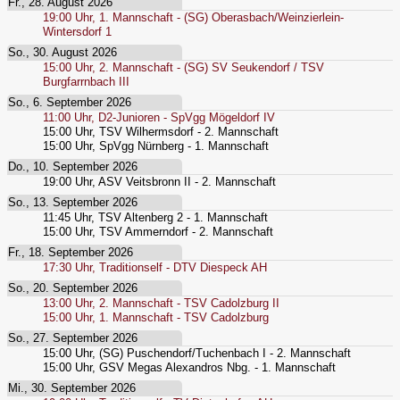
Fr., 28. August 2026
19:00
Uhr,
1. Mannschaft - (SG) Oberasbach/Weinzierlein-
Wintersdorf 1
So., 30. August 2026
15:00
Uhr,
2. Mannschaft - (SG) SV Seukendorf / TSV
Burgfarrnbach III
So., 6. September 2026
11:00
Uhr,
D2-Junioren - SpVgg Mögeldorf IV
15:00
Uhr,
TSV Wilhermsdorf - 2. Mannschaft
15:00
Uhr,
SpVgg Nürnberg - 1. Mannschaft
Do., 10. September 2026
19:00
Uhr,
ASV Veitsbronn II - 2. Mannschaft
So., 13. September 2026
11:45
Uhr,
TSV Altenberg 2 - 1. Mannschaft
15:00
Uhr,
TSV Ammerndorf - 2. Mannschaft
Fr., 18. September 2026
17:30
Uhr,
Traditionself - DTV Diespeck AH
So., 20. September 2026
13:00
Uhr,
2. Mannschaft - TSV Cadolzburg II
15:00
Uhr,
1. Mannschaft - TSV Cadolzburg
So., 27. September 2026
15:00
Uhr,
(SG) Puschendorf/Tuchenbach I - 2. Mannschaft
15:00
Uhr,
GSV Megas Alexandros Nbg. - 1. Mannschaft
Mi., 30. September 2026