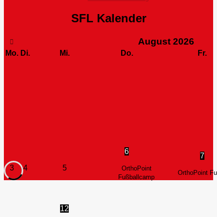
SFL Kalender
August
2026
Mo.
Di.
Mi.
Do.
Fr.
6
7
3
4
5
OrthoPoint
OrthoPoint F
Fußballcamp
12